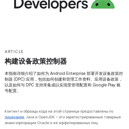
ARTICLE
构建设备政策控制器
本指南详细介绍了如何为 Android Enterprise 部署开发设备政策控
制器 (DPC) 应用，包括如何创建和管理工作资料、应用设备政策，
以及如何与 DPC 支持库集成以实现受管理配置和 Google Play 账
号配置。
Контент и образцы кода на этой странице предоставлены по
лицензиям
. Java и OpenJDK – это зарегистрированные товарные
знаки корпорации Oracle и ее аффилированных лиц.