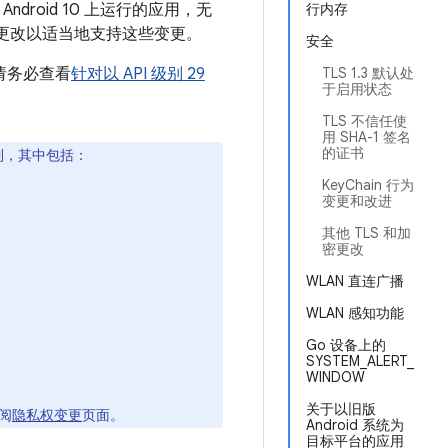
droid 10 上运行的应用，无
行内存
更改以适当地支持这些变更。
安全
请务必查看
针对以 API 级别 29
TLS 1.3 默认处
于启用状态
TLS 不信任使
用 SHA-1 签名
的证书
限制，其中包括：
KeyChain 行为
变更和改进
其他 TLS 和加
密更改
WLAN 直连广播
WLAN 感知功能
Go 设备上的
SYSTEM_ALERT_
WINDOW
关于以旧版
阅
隐私权变更
页面。
Android 系统为
目标平台的应用