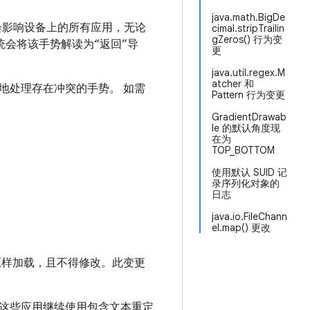
java.math.BigDe
导航会影响设备上的所有应用，无论
cimal.stripTrailin
gZeros() 行为变
系统会将该手势解读为“返回”导
更
java.util.regex.M
atcher 和
地处理存在冲突的手势。 如需
Pattern 行为变更
GradientDrawab
le 的默认角度现
在为
TOP_BOTTOM
使用默认 SUID 记
录序列化对象的
日志
java.io.FileChann
el.map() 更改
原样加载，且不得修改。此变更
。如果这些应用继续使用包含文本重定