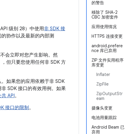
的警告
移除了 SHA-2
CBC 加密套件
应用使用情况
API 级别 28）中使用
非 SDK 接
发者之间的协作以及最新的内部测
HTTPS 连接变更
android.prefere
nce 库已弃用
更可能不会立即对您产生影响。然
ZIP 文件实用程序
），但只要您使用任何非 SDK 方
库变更
Inflater
。如果您的应用依赖于非 SDK
ZipFile
非 SDK 接口的有效用例。如果
ZipOutputStr
 API
。
eam
DK 接口的限制
。
摄像头变更
电池用量跟踪
Android Beam 已
弃用