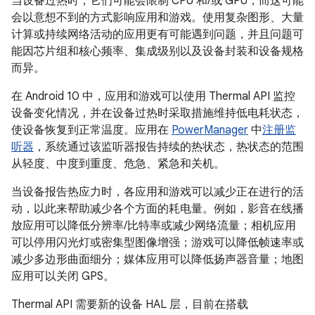
当设备过热时，它们可能会限制 CPU 和/或 GPU，而这可能
会以意想不到的方式影响应用和游戏。使用复杂图形、大量
计算或持续网络活动的应用更有可能遇到问题，并且问题可
能因芯片组和核心频率、集成级别以及设备封装和设备规格
而异。
在 Android 10 中，应用和游戏可以使用 Thermal API 监控
设备变化情况，并在设备过热时采取措施维持低电耗状态，
使设备恢复到正常温度。应用在
PowerManager
中
注册监
听器
，系统通过该监听器报告持续的热状态，热状态的范围
从轻度、中度到重度、危急、紧急和关机。
当设备报告热应力时，各应用和游戏可以减少正在进行的活
动，以此来帮助减少各个方面的耗电量。例如，影音在线播
放应用可以降低分辨率/比特率或减少网络流量；相机应用
可以停用闪光灯或密集型图像增强；游戏可以降低帧速率或
减少多边形曲面细分；媒体应用可以降低扬声器音量；地图
应用可以关闭 GPS。
Thermal API 需要新的设备 HAL 层，目前在搭载