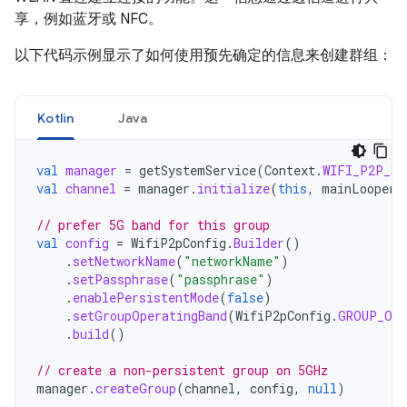
享，例如蓝牙或 NFC。
以下代码示例显示了如何使用预先确定的信息来创建群组：
Kotlin
Java
val
manager
=
getSystemService
(
Context
.
WIFI_P2P_SE
val
channel
=
manager
.
initialize
(
this
,
mainLooper
,
// prefer 5G band for this group
val
config
=
WifiP2pConfig
.
Builder
()
.
setNetworkName
(
"networkName"
)
.
setPassphrase
(
"passphrase"
)
.
enablePersistentMode
(
false
)
.
setGroupOperatingBand
(
WifiP2pConfig
.
GROUP_OWN
.
build
()
// create a non-persistent group on 5GHz
manager
.
createGroup
(
channel
,
config
,
null
)