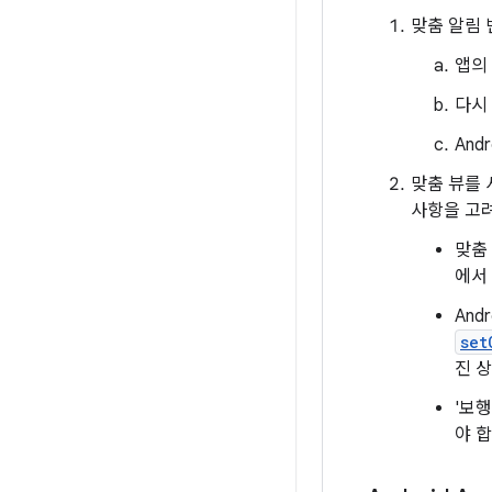
맞춤 알림 
앱의
다시
And
맞춤 뷰를
사항을 고
맞춤
에서 
And
set
진 
'보행
야 합