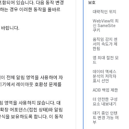
 포함되어 있습니다. 다음 동작 변경
보호
타겟팅하는 경우 이러한 동작을 올바르
대략적인 위치
WebView의 최
신 SameSite
 바랍니다.
쿠키
움직임 감지 센
서의 속도가 제
한됨
앱 최대 절전 모
드
데이터 액세스
분석의 저작자
림이 전체 알림 영역을 사용하여 자
표시 선언
 기기에서 레이아웃 호환성 문제를
ADB 백업 제한
더 안전한 구성
알림 영역을 사용하지 않습니다. 대
요소 내보내기
 확장 어포던스(접힌 상태)와 알림
대기 중인 인텐
 장식을 보유하도록 합니다. 이 동작
트 변경 가능 여
부