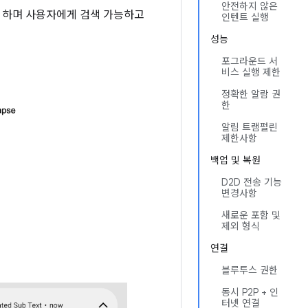
안전하지 않은
록 하며 사용자에게 검색 가능하고
인텐트 실행
성능
포그라운드 서
비스 실행 제한
정확한 알람 권
한
알림 트램펄린
제한사항
백업 및 복원
D2D 전송 기능
변경사항
새로운 포함 및
제외 형식
연결
블루투스 권한
동시 P2P + 인
터넷 연결