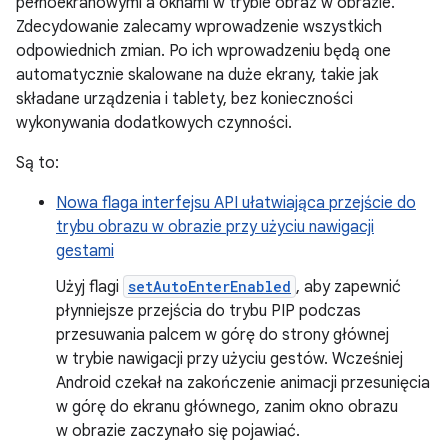
pełnoekranowymi a oknami w trybie obraz w obrazie.
Zdecydowanie zalecamy wprowadzenie wszystkich
odpowiednich zmian. Po ich wprowadzeniu będą one
automatycznie skalowane na duże ekrany, takie jak
składane urządzenia i tablety, bez konieczności
wykonywania dodatkowych czynności.
Są to:
Nowa flaga interfejsu API ułatwiająca przejście do
trybu obrazu w obrazie przy użyciu nawigacji
gestami
Użyj flagi
setAutoEnterEnabled
, aby zapewnić
płynniejsze przejścia do trybu PIP podczas
przesuwania palcem w górę do strony głównej
w trybie nawigacji przy użyciu gestów. Wcześniej
Android czekał na zakończenie animacji przesunięcia
w górę do ekranu głównego, zanim okno obrazu
w obrazie zaczynało się pojawiać.