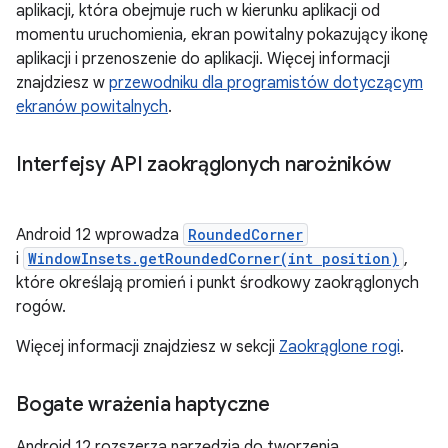
aplikacji, która obejmuje ruch w kierunku aplikacji od
momentu uruchomienia, ekran powitalny pokazujący ikonę
aplikacji i przenoszenie do aplikacji. Więcej informacji
znajdziesz w
przewodniku dla programistów dotyczącym
ekranów powitalnych
.
Interfejsy API zaokrąglonych narożników
Android 12 wprowadza
RoundedCorner
i
WindowInsets.getRoundedCorner(int position)
,
które określają promień i punkt środkowy zaokrąglonych
rogów.
Więcej informacji znajdziesz w sekcji
Zaokrąglone rogi
.
Bogate wrażenia haptyczne
Android 12 rozszerza narzędzia do tworzenia