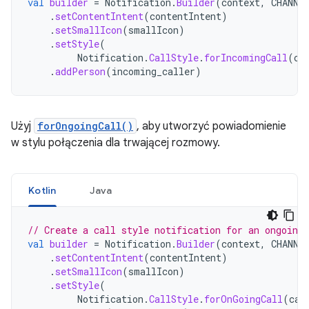
val
builder
=
Notification
.
Builder
(
context
,
CHANNE
.
setContentIntent
(
contentIntent
)
.
setSmallIcon
(
smallIcon
)
.
setStyle
(
Notification
.
CallStyle
.
forIncomingCall
(
ca
.
addPerson
(
incoming_caller
)
Użyj
forOngoingCall()
, aby utworzyć powiadomienie
w stylu połączenia dla trwającej rozmowy.
Kotlin
Java
// Create a call style notification for an ongoing 
val
builder
=
Notification
.
Builder
(
context
,
CHANNE
.
setContentIntent
(
contentIntent
)
.
setSmallIcon
(
smallIcon
)
.
setStyle
(
Notification
.
CallStyle
.
forOnGoingCall
(
cal