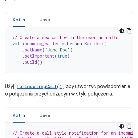
Kotlin
Java
// Create a new call with the user as caller.
val
incoming_caller
=
Person
.
Builder
()
.
setName
(
"Jane Doe"
)
.
setImportant
(
true
)
.
build
()
Użyj
forIncomingCall()
, aby utworzyć powiadomienie
o połączeniu przychodzącym w stylu połączenia.
Kotlin
Java
// Create a call style notification for an incomin