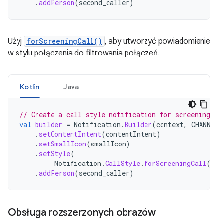
.
addPerson
(
second_caller
)
Użyj
forScreeningCall()
, aby utworzyć powiadomienie
w stylu połączenia do filtrowania połączeń.
Kotlin
Java
// Create a call style notification for screening a
val
builder
=
Notification
.
Builder
(
context
,
CHANNE
.
setContentIntent
(
contentIntent
)
.
setSmallIcon
(
smallIcon
)
.
setStyle
(
Notification
.
CallStyle
.
forScreeningCall
(
c
.
addPerson
(
second_caller
)
Obsługa rozszerzonych obrazów