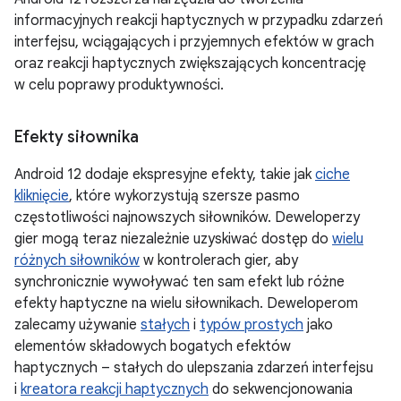
informacyjnych reakcji haptycznych w przypadku zdarzeń
interfejsu, wciągających i przyjemnych efektów w grach
oraz reakcji haptycznych zwiększających koncentrację
w celu poprawy produktywności.
Efekty siłownika
Android 12 dodaje ekspresyjne efekty, takie jak
ciche
kliknięcie
, które wykorzystują szersze pasmo
częstotliwości najnowszych siłowników. Deweloperzy
gier mogą teraz niezależnie uzyskiwać dostęp do
wielu
różnych siłowników
w kontrolerach gier, aby
synchronicznie wywoływać ten sam efekt lub różne
efekty haptyczne na wielu siłownikach. Deweloperom
zalecamy używanie
stałych
i
typów prostych
jako
elementów składowych bogatych efektów
haptycznych – stałych do ulepszania zdarzeń interfejsu
i
kreatora reakcji haptycznych
do sekwencjonowania