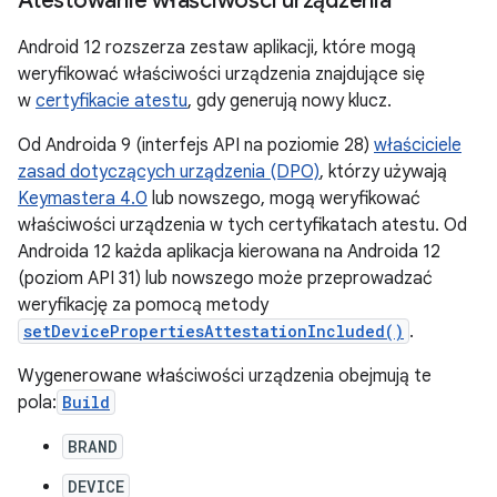
Atestowanie właściwości urządzenia
Android 12 rozszerza zestaw aplikacji, które mogą
weryfikować właściwości urządzenia znajdujące się
w
certyfikacie atestu
, gdy generują nowy klucz.
Od Androida 9 (interfejs API na poziomie 28)
właściciele
zasad dotyczących urządzenia (DPO)
, którzy używają
Keymastera 4.0
lub nowszego, mogą weryfikować
właściwości urządzenia w tych certyfikatach atestu. Od
Androida 12 każda aplikacja kierowana na Androida 12
(poziom API 31) lub nowszego może przeprowadzać
weryfikację za pomocą metody
setDevicePropertiesAttestationIncluded()
.
Wygenerowane właściwości urządzenia obejmują te
pola:
Build
BRAND
DEVICE