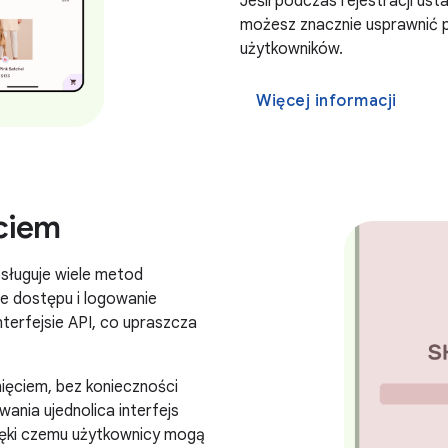
Jeśli podczas rejestracji ust
możesz znacznie usprawnić pr
użytkowników.
Więcej informacji
ciem
bsługuje wiele metod
ze dostępu i logowanie
nterfejsie API, co upraszcza
nięciem, bez konieczności
ania ujednolica interfejs
zięki czemu użytkownicy mogą