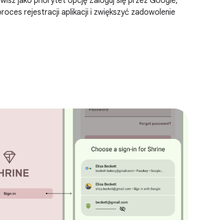
awisz jako priorytet opcję Zaloguj się przez Google,
oces rejestracji aplikacji i zwiększyć zadowolenie