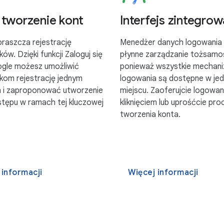
tworzenie kont
Interfejs zintegro
praszcza rejestrację
Menedżer danych logowania
ów. Dzięki funkcji Zaloguj się
płynne zarządzanie tożsamo
gle możesz umożliwić
ponieważ wszystkie mechan
kom rejestrację jednym
logowania są dostępne w je
em i zaproponować utworzenie
miejscu. Zaoferujcie logowan
stępu w ramach tej kluczowej
kliknięciem lub uprośćcie pro
tworzenia konta.
 informacji
Więcej informacji