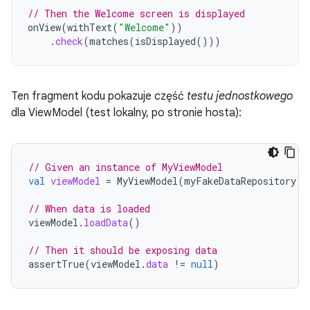
// Then the Welcome screen is displayed
onView
(
withText
(
"Welcome"
))
.
check
(
matches
(
isDisplayed
()))
Ten fragment kodu pokazuje część
testu jednostkowego
dla ViewModel (test lokalny, po stronie hosta):
// Given an instance of MyViewModel
val
viewModel
=
MyViewModel
(
myFakeDataRepository
)
// When data is loaded
viewModel
.
loadData
()
// Then it should be exposing data
assertTrue
(
viewModel
.
data
!=
null
)