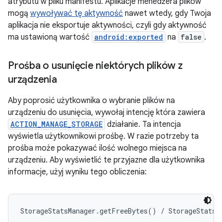
atrybutu w pliku manifestu. Aplikacje menedżera plików
mogą
wywoływać tę aktywność
nawet wtedy, gdy Twoja
aplikacja nie eksportuje aktywności, czyli gdy aktywność
ma ustawioną wartość
android:exported
na
false
.
Prośba o usunięcie niektórych plików z
urządzenia
Aby poprosić użytkownika o wybranie plików na
urządzeniu do usunięcia, wywołaj intencję która zawiera
ACTION_MANAGE_STORAGE
działanie. Ta intencja
wyświetla użytkownikowi prośbę. W razie potrzeby ta
prośba może pokazywać ilość wolnego miejsca na
urządzeniu. Aby wyświetlić te przyjazne dla użytkownika
informacje, użyj wyniku tego obliczenia: