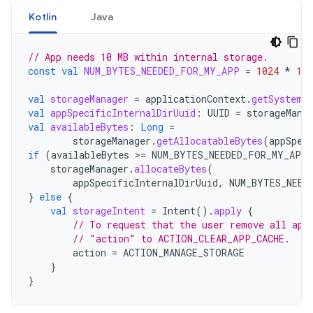
Kotlin
Java
// App needs 10 MB within internal storage.
const
val
NUM_BYTES_NEEDED_FOR_MY_APP
=
1024
*
102
val
storageManager
=
applicationContext
.
getSystemS
val
appSpecificInternalDirUuid
:
UUID
=
storageMana
val
availableBytes
:
Long
=
storageManager
.
getAllocatableBytes
(
appSpec
if
(
availableBytes
>=
NUM_BYTES_NEEDED_FOR_MY_APP
storageManager
.
allocateBytes
(
appSpecificInternalDirUuid
,
NUM_BYTES_NEED
}
else
{
val
storageIntent
=
Intent
().
apply
{
// To request that the user remove all app
// "action" to ACTION_CLEAR_APP_CACHE.
action
=
ACTION_MANAGE_STORAGE
}
}