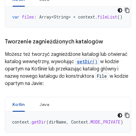
var
files
:
Array<String>
=
context
.
fileList
()
Tworzenie zagnieżdżonych katalogów
Możesz też tworzyć zagnieżdżone katalogi lub otwierać
katalog wewnętrzny, wywołując
getDir()
w kodzie
opartym na Kotlinie lub przekazując katalog główny i
nazwę nowego katalogu do konstruktora
File
w kodzie
opartym na Javie:
Kotlin
Java
context
.
getDir
(
dirName
,
Context
.
MODE_PRIVATE
)