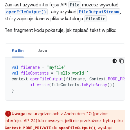
Zamiast używać interfejsu API
File
możesz wywołać
openFileOutput()
, aby uzyskać
FileOutputStream
,
który zapisuje dane w pliku w katalogu
filesDir
.
Ten fragment kodu pokazuje, jak zapisać tekst w pliku:
Kotlin
Java
val
filename
=
"myfile"
val
fileContents
=
"Hello world!"
context
.
openFileOutput
(
filename
,
Context
.
MODE_PRIV
it
.
write
(
fileContents
.
toByteArray
())
}
Uwaga:
na urządzeniach z Androidem 7.0 (poziom
interfejsu API 24) lub nowszym, jeśli nie przekażesz trybu pliku
do
, wystąpi
Context.MODE_PRIVATE
openFileOutput()