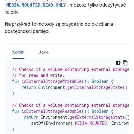
MEDIA_MOUNTED_READ_ONLY
, możesz tylko odczytywać
te pliki.
Na przykład te metody są przydatne do określania
dostępności pamięci:
Kotlin
Java
// Checks if a volume containing external storage 
// for read and write.
fun
isExternalStorageWritable
():
Boolean
{
return
Environment
.
getExternalStorageState
()
=
}
// Checks if a volume containing external storage 
fun
isExternalStorageReadable
():
Boolean
{
return
Environment
.
getExternalStorageState
()
setOf
(
Environment
.
MEDIA_MOUNTED
,
Environme
}