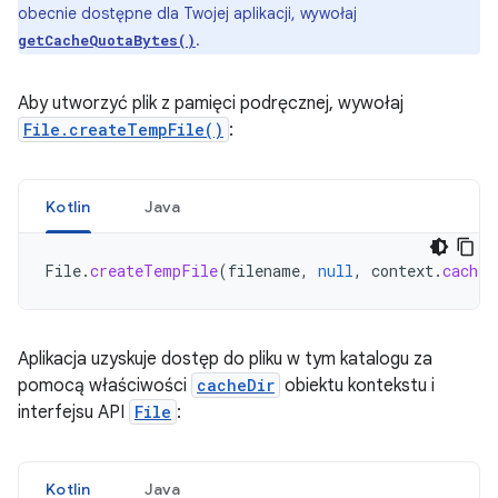
obecnie dostępne dla Twojej aplikacji, wywołaj
.
getCacheQuotaBytes()
Aby utworzyć plik z pamięci podręcznej, wywołaj
File.createTempFile()
:
Kotlin
Java
File
.
createTempFile
(
filename
,
null
,
context
.
cacheD
Aplikacja uzyskuje dostęp do pliku w tym katalogu za
pomocą właściwości
cacheDir
obiektu kontekstu i
interfejsu API
File
:
Kotlin
Java