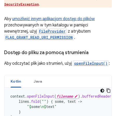
.
SecurityException
Aby
umożliwić innym aplikacjom dostęp do plików
przechowywanych w tym katalogu w pamięci
wewnętrznej, użyj
FileProvider
z atrybutem
FLAG_GRANT_READ_URI_PERMISSION
.
Dostęp do pliku za pomocą strumienia
Aby odczytać plik jako strumień, użyj
openFileInput()
:
Kotlin
Java
context
.
openFileInput
(
filename
).
bufferedReader
()
lines
.
fold
(
""
)
{
some
,
text
->
"
$
some
\n
$
text
"
}