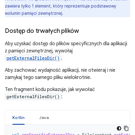
zawiera tylko 1 element, który reprezentuje podstawowy
wolumin pamięci zewnętrznej.
Dostęp do trwałych plików
Aby uzyskać dostęp do plików specyficznych dla aplikacji
z pamięci zewnętrznej, wywołaj
getExternalFilesDir()
.
Aby zachować wydajność aplikacji, nie otwieraj i nie
zamykaj tego samego pliku wielokrotnie.
Ten fragment kodu pokazuje, jak wywołać
getExternalFilesDir()
:
Kotlin
Java
val
appSpecificExternalDir
=
File
(
context
.
getExter