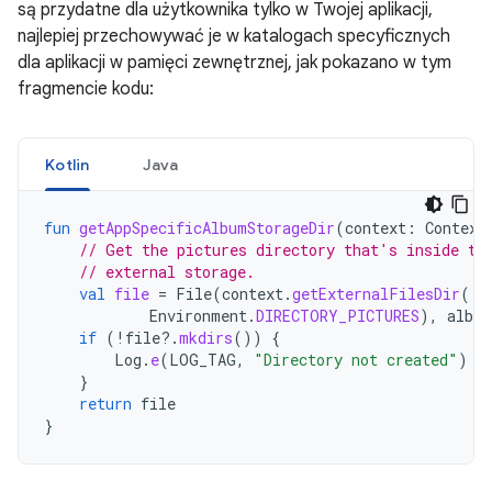
są przydatne dla użytkownika tylko w Twojej aplikacji,
najlepiej przechowywać je w katalogach specyficznych
dla aplikacji w pamięci zewnętrznej, jak pokazano w tym
fragmencie kodu:
Kotlin
Java
fun
getAppSpecificAlbumStorageDir
(
context
:
Context
// Get the pictures directory that's inside th
// external storage.
val
file
=
File
(
context
.
getExternalFilesDir
(
Environment
.
DIRECTORY_PICTURES
),
albu
if
(
!
file
?.
mkdirs
())
{
Log
.
e
(
LOG_TAG
,
"Directory not created"
)
}
return
file
}