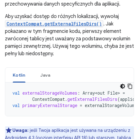
przechowywania danych specyficznych dla aplikacji.
Aby uzyskać dostęp do różnych lokalizacji, wywołaj
ContextCompat.getExternalFilesDirs()
. Jak
pokazano w tym fragmencie kodu, pierwszy element
zwróconej tablicy jest uważany za podstawowy wolumin
pamięci zewnętrznej. Używaj tego woluminu, chyba że jest
pełny lub niedostępny.
Kotlin
Java
val
externalStorageVolumes
:
Array<out
File
>
=
ContextCompat
.
getExternalFilesDirs
(
applica
val
primaryExternalStorage
=
externalStorageVolume
Uwaga:
jeśli Twoja aplikacja jest używana na urządzeniu z
Androidem 4.3 (poziom interfejsu API 18) lub starszym, tablica