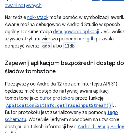
awarii natywnych
Narzędzie
ndk-stack
może pomóc w symbolizacji awarii.
Awarie można debugować w Android Studio w sposób
ogólny, Dokumentacja
debugowania aplikacji
. Jeśli wolisz
używać atrybutu wiersza poleceń
ndk-gdb
pozwala
dołączyć wiersz
gdb
albo
lldb
.
Zapewnij aplikacjom bezpośredni dostęp do
śladów tombstone
Począwszy od Androida 12 (poziom interfejsu API 31)
będziesz mieć dostęp do natywnej awarii aplikacji
tombstone jako
bufor protokołu
przez funkcję
ApplicationExitInfo.getTraceInputStream()
. .
Bufor protokołu jest zserializowany za pomocą
tego
schematu
. Wcześniej jedynym sposobem na uzyskanie
dostępu do takich informacji było
Android Debug Bridge