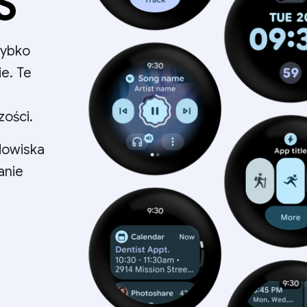
S
zybko
ie. Te
zości.
dowiska
anie