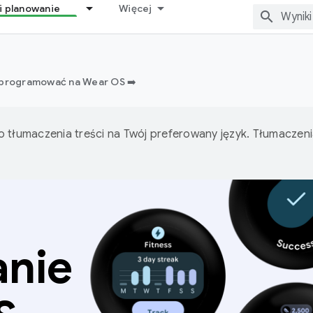
i planowanie
Więcej
 programować na Wear OS ➡️
o tłumaczenia treści na Twój preferowany język. Tłumacze
anie