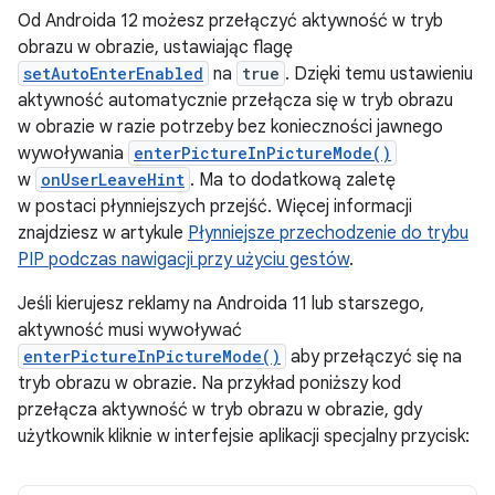
Od Androida 12 możesz przełączyć aktywność w tryb
obrazu w obrazie, ustawiając flagę
setAutoEnterEnabled
na
true
. Dzięki temu ustawieniu
aktywność automatycznie przełącza się w tryb obrazu
w obrazie w razie potrzeby bez konieczności jawnego
wywoływania
enterPictureInPictureMode()
w
onUserLeaveHint
. Ma to dodatkową zaletę
w postaci płynniejszych przejść. Więcej informacji
znajdziesz w artykule
Płynniejsze przechodzenie do trybu
PIP podczas nawigacji przy użyciu gestów
.
Jeśli kierujesz reklamy na Androida 11 lub starszego,
aktywność musi wywoływać
enterPictureInPictureMode()
aby przełączyć się na
tryb obrazu w obrazie. Na przykład poniższy kod
przełącza aktywność w tryb obrazu w obrazie, gdy
użytkownik kliknie w interfejsie aplikacji specjalny przycisk: