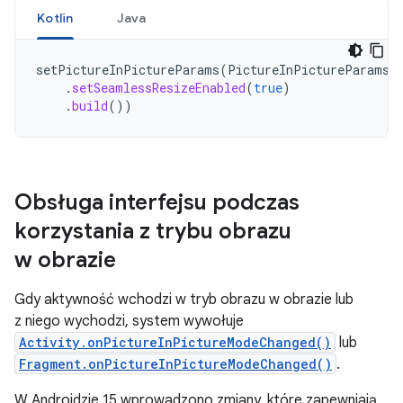
Kotlin
Java
setPictureInPictureParams
(
PictureInPictureParams
.
.
setSeamlessResizeEnabled
(
true
)
.
build
())
Obsługa interfejsu podczas
korzystania z trybu obrazu
w obrazie
Gdy aktywność wchodzi w tryb obrazu w obrazie lub
z niego wychodzi, system wywołuje
Activity.onPictureInPictureModeChanged()
lub
Fragment.onPictureInPictureModeChanged()
.
W Androidzie 15 wprowadzono zmiany, które zapewniają