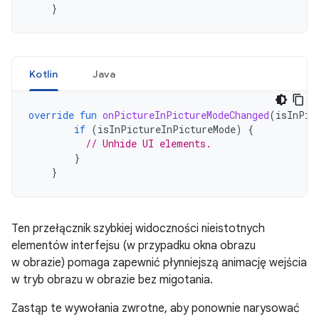
}
Kotlin
Java
override
fun
onPictureInPictureModeChanged
(
isInPic
if
(
isInPictureInPictureMode
)
{
// Unhide UI elements.
}
}
Ten przełącznik szybkiej widoczności nieistotnych
elementów interfejsu (w przypadku okna obrazu
w obrazie) pomaga zapewnić płynniejszą animację wejścia
w tryb obrazu w obrazie bez migotania.
Zastąp te wywołania zwrotne, aby ponownie narysować