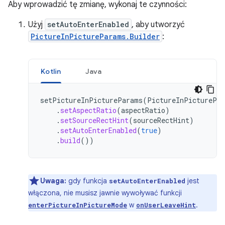
Aby wprowadzić tę zmianę, wykonaj te czynności:
Użyj
setAutoEnterEnabled
, aby utworzyć
PictureInPictureParams.Builder
:
Kotlin
Java
setPictureInPictureParams
(
PictureInPicturePa
.
setAspectRatio
(
aspectRatio
)
.
setSourceRectHint
(
sourceRectHint
)
.
setAutoEnterEnabled
(
true
)
.
build
())
Uwaga:
gdy funkcja
jest
setAutoEnterEnabled
włączona, nie musisz jawnie wywoływać funkcji
w
.
enterPictureInPictureMode
onUserLeaveHint