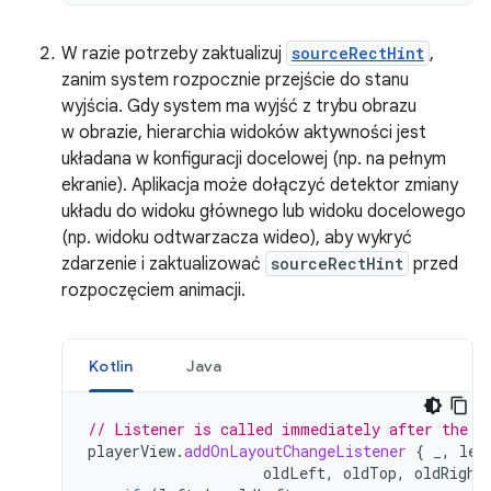
W razie potrzeby zaktualizuj
sourceRectHint
,
zanim system rozpocznie przejście do stanu
wyjścia. Gdy system ma wyjść z trybu obrazu
w obrazie, hierarchia widoków aktywności jest
układana w konfiguracji docelowej (np. na pełnym
ekranie). Aplikacja może dołączyć detektor zmiany
układu do widoku głównego lub widoku docelowego
(np. widoku odtwarzacza wideo), aby wykryć
zdarzenie i zaktualizować
sourceRectHint
przed
rozpoczęciem animacji.
Kotlin
Java
// Listener is called immediately after the u
playerView
.
addOnLayoutChangeListener
{
_
,
lef
oldLeft
,
oldTop
,
oldRight