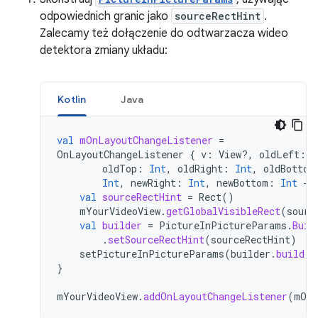
odpowiednich granic jako
sourceRectHint
.
Zalecamy też dołączenie do odtwarzacza wideo
detektora zmiany układu:
Kotlin
Java
val
mOnLayoutChangeListener
=
OnLayoutChangeListener
{
v
:
View?,
oldLeft
:
I
oldTop
:
Int
,
oldRight
:
Int
,
oldBottom
Int
,
newRight
:
Int
,
newBottom
:
Int
->
val
sourceRectHint
=
Rect
()
mYourVideoView
.
getGlobalVisibleRect
(
sourc
val
builder
=
PictureInPictureParams
.
Buil
.
setSourceRectHint
(
sourceRectHint
)
setPictureInPictureParams
(
builder
.
build
()
}
mYourVideoView
.
addOnLayoutChangeListener
(
mOnL