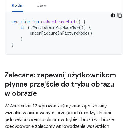
Kotlin
Java
override
fun
onUserLeaveHint
()
{
if
(
iWantToBeInPipModeNow
())
{
enterPictureInPictureMode
()
}
}
Zalecane: zapewnij użytkownikom
płynne przejście do trybu obrazu
w obrazie
W Androidzie 12 wprowadziliśmy znaczące zmiany
wizualne w animowanych przejściach między oknami
pełnoekranowymi a oknami w trybie obrazu w obrazie.
Zdecydowanie zalecamy wprowadzenie wszystkich