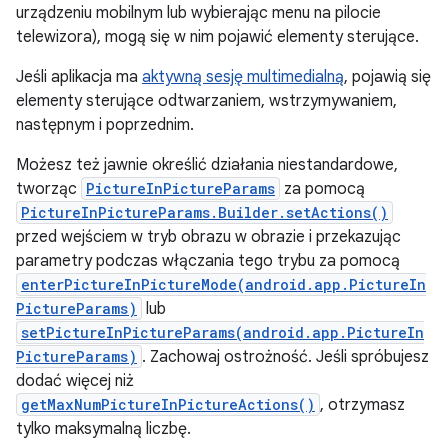
urządzeniu mobilnym lub wybierając menu na pilocie
telewizora), mogą się w nim pojawić elementy sterujące.
Jeśli aplikacja ma
aktywną sesję multimedialną
, pojawią się
elementy sterujące odtwarzaniem, wstrzymywaniem,
następnym i poprzednim.
Możesz też jawnie określić działania niestandardowe,
tworząc
PictureInPictureParams
za pomocą
PictureInPictureParams.Builder.setActions()
przed wejściem w tryb obrazu w obrazie i przekazując
parametry podczas włączania tego trybu za pomocą
enterPictureInPictureMode(android.app.PictureIn
PictureParams)
lub
setPictureInPictureParams(android.app.PictureIn
PictureParams)
. Zachowaj ostrożność. Jeśli spróbujesz
dodać więcej niż
getMaxNumPictureInPictureActions()
, otrzymasz
tylko maksymalną liczbę.