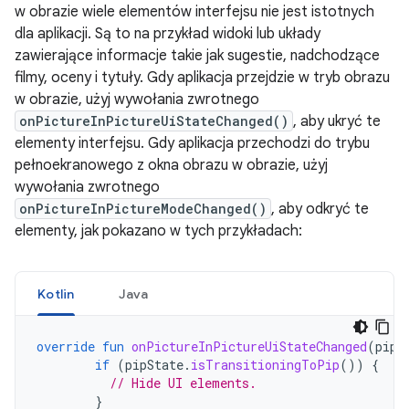
w obrazie wiele elementów interfejsu nie jest istotnych
dla aplikacji. Są to na przykład widoki lub układy
zawierające informacje takie jak sugestie, nadchodzące
filmy, oceny i tytuły. Gdy aplikacja przejdzie w tryb obrazu
w obrazie, użyj wywołania zwrotnego
onPictureInPictureUiStateChanged()
, aby ukryć te
elementy interfejsu. Gdy aplikacja przechodzi do trybu
pełnoekranowego z okna obrazu w obrazie, użyj
wywołania zwrotnego
onPictureInPictureModeChanged()
, aby odkryć te
elementy, jak pokazano w tych przykładach:
Kotlin
Java
override
fun
onPictureInPictureUiStateChanged
(
pipS
if
(
pipState
.
isTransitioningToPip
())
{
// Hide UI elements.
}