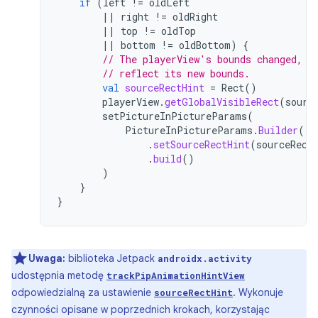
if
(
left
!=
oldLeft
||
right
!=
oldRight
||
top
!=
oldTop
||
bottom
!=
oldBottom
)
{
// The playerView's bounds changed, u
// reflect its new bounds.
val
sourceRectHint
=
Rect
()
playerView
.
getGlobalVisibleRect
(
sourc
setPictureInPictureParams
(
PictureInPictureParams
.
Builder
()
.
setSourceRectHint
(
sourceRect
.
build
()
)
}
}
Uwaga:
biblioteka Jetpack
androidx.activity
udostępnia metodę
trackPipAnimationHintView
odpowiedzialną za ustawienie
. Wykonuje
sourceRectHint
czynności opisane w poprzednich krokach, korzystając