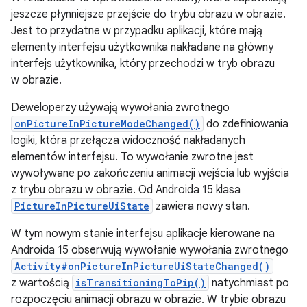
jeszcze płynniejsze przejście do trybu obrazu w obrazie.
Jest to przydatne w przypadku aplikacji, które mają
elementy interfejsu użytkownika nakładane na główny
interfejs użytkownika, który przechodzi w tryb obrazu
w obrazie.
Deweloperzy używają wywołania zwrotnego
onPictureInPictureModeChanged()
do zdefiniowania
logiki, która przełącza widoczność nakładanych
elementów interfejsu. To wywołanie zwrotne jest
wywoływane po zakończeniu animacji wejścia lub wyjścia
z trybu obrazu w obrazie. Od Androida 15 klasa
PictureInPictureUiState
zawiera nowy stan.
W tym nowym stanie interfejsu aplikacje kierowane na
Androida 15 obserwują wywołanie wywołania zwrotnego
Activity#onPictureInPictureUiStateChanged()
z wartością
isTransitioningToPip()
natychmiast po
rozpoczęciu animacji obrazu w obrazie. W trybie obrazu