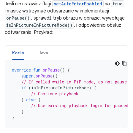
Jeśli nie ustawisz flagi
setAutoEnterEnabled
na
true
i musisz wstrzymać odtwarzanie w implementacji
onPause()
, sprawdź tryb obrazu w obrazie, wywołując
isInPictureInPictureMode()
, i odpowiednio obsłuż
odtwarzanie. Przykład:
Kotlin
Java
override
fun
onPause
()
{
super
.
onPause
()
// If called while in PiP mode, do not pause p
if
(
isInPictureInPictureMode
)
{
// Continue playback.
}
else
{
// Use existing playback logic for paused a
}
}