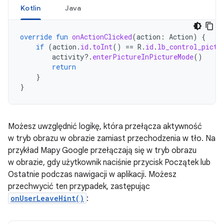
Kotlin
Java
override
fun
onActionClicked
(
action
:
Action
)
{
if
(
action
.
id
.
toInt
()
==
R
.
id
.
lb_control_pictu
activity
?.
enterPictureInPictureMode
()
return
}
}
Możesz uwzględnić logikę, która przełącza aktywność
w tryb obrazu w obrazie zamiast przechodzenia w tło. Na
przykład Mapy Google przełączają się w tryb obrazu
w obrazie, gdy użytkownik naciśnie przycisk Początek lub
Ostatnie podczas nawigacji w aplikacji. Możesz
przechwycić ten przypadek, zastępując
onUserLeaveHint()
: