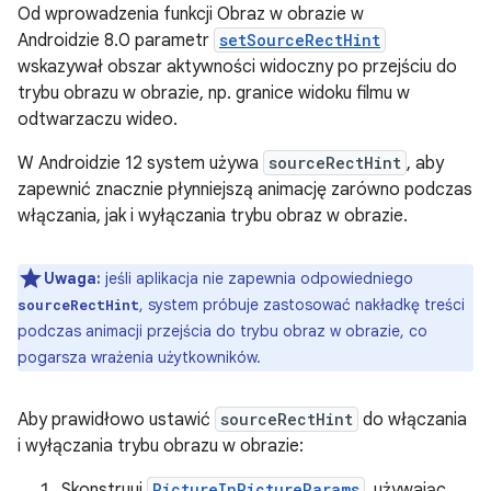
Od wprowadzenia funkcji Obraz w obrazie w
Androidzie 8.0 parametr
setSourceRectHint
wskazywał obszar aktywności widoczny po przejściu do
trybu obrazu w obrazie, np. granice widoku filmu w
odtwarzaczu wideo.
W Androidzie 12 system używa
sourceRectHint
, aby
zapewnić znacznie płynniejszą animację zarówno podczas
włączania, jak i wyłączania trybu obraz w obrazie.
Uwaga:
jeśli aplikacja nie zapewnia odpowiedniego
, system próbuje zastosować nakładkę treści
sourceRectHint
podczas animacji przejścia do trybu obraz w obrazie, co
pogarsza wrażenia użytkowników.
Aby prawidłowo ustawić
sourceRectHint
do włączania
i wyłączania trybu obrazu w obrazie:
Skonstruuj
PictureInPictureParams
, używając