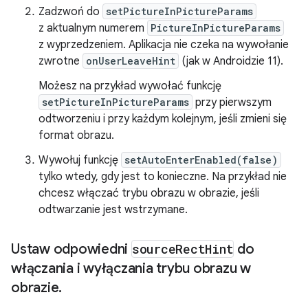
Zadzwoń do
setPictureInPictureParams
z aktualnym numerem
PictureInPictureParams
z wyprzedzeniem. Aplikacja nie czeka na wywołanie
zwrotne
onUserLeaveHint
(jak w Androidzie 11).
Możesz na przykład wywołać funkcję
setPictureInPictureParams
przy pierwszym
odtworzeniu i przy każdym kolejnym, jeśli zmieni się
format obrazu.
Wywołuj funkcję
setAutoEnterEnabled(false)
tylko wtedy, gdy jest to konieczne. Na przykład nie
chcesz włączać trybu obrazu w obrazie, jeśli
odtwarzanie jest wstrzymane.
Ustaw odpowiedni
source
Rect
Hint
do
włączania i wyłączania trybu obrazu w
obrazie
.