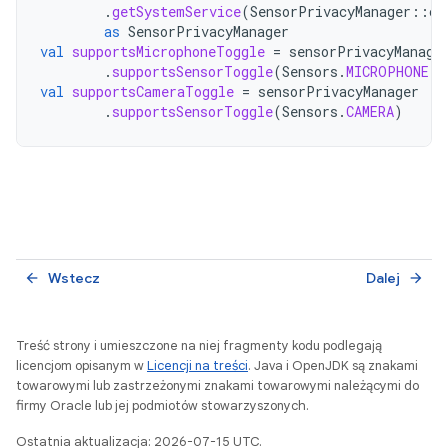
.
getSystemService
(
SensorPrivacyManager
::
cl
as
SensorPrivacyManager
val
supportsMicrophoneToggle
=
sensorPrivacyManage
.
supportsSensorToggle
(
Sensors
.
MICROPHONE
)
val
supportsCameraToggle
=
sensorPrivacyManager
.
supportsSensorToggle
(
Sensors
.
CAMERA
)
Wstecz
Dalej
arrow_back
arrow_forward
Treść strony i umieszczone na niej fragmenty kodu podlegają
licencjom opisanym w
Licencji na treści
. Java i OpenJDK są znakami
towarowymi lub zastrzeżonymi znakami towarowymi należącymi do
firmy Oracle lub jej podmiotów stowarzyszonych.
Ostatnia aktualizacja: 2026-07-15 UTC.