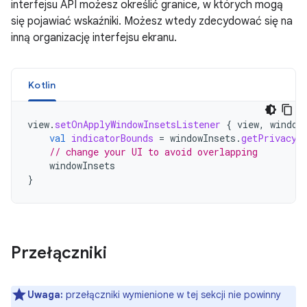
interfejsu API możesz określić granice, w których mogą
się pojawiać wskaźniki. Możesz wtedy zdecydować się na
inną organizację interfejsu ekranu.
Kotlin
view
.
setOnApplyWindowInsetsListener
{
view
,
window
val
indicatorBounds
=
windowInsets
.
getPrivacyI
// change your UI to avoid overlapping
windowInsets
}
Przełączniki
Uwaga:
przełączniki wymienione w tej sekcji nie powinny