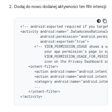
Dodaj do nowo dodanej aktywności ten filtr intencji:
<!--
android:exported
required
if
you
target
<activity
<!--
VIEW_PERMISSION_USAGE
shows
a
sel
your
app
permission's
page
in
sys
VIEW_PERMISSION_USAGE_FOR_PERIOD
icon
on
the
Privacy
Dashboard
scr
<action
android:name="android.intent.a
<action
android:name="android.intent.a
<category
android:name="android.intent
</intent-filter>

</activity>