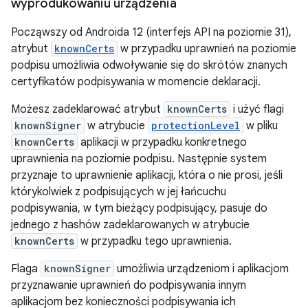
wyprodukowaniu urządzenia
Począwszy od Androida 12 (interfejs API na poziomie 31),
atrybut
knownCerts
w przypadku uprawnień na poziomie
podpisu umożliwia odwoływanie się do skrótów znanych
certyfikatów podpisywania w momencie deklaracji.
Możesz zadeklarować atrybut
knownCerts
i użyć flagi
knownSigner
w atrybucie
protectionLevel
w pliku
knownCerts
aplikacji w przypadku konkretnego
uprawnienia na poziomie podpisu. Następnie system
przyznaje to uprawnienie aplikacji, która o nie prosi, jeśli
którykolwiek z podpisujących w jej łańcuchu
podpisywania, w tym bieżący podpisujący, pasuje do
jednego z hashów zadeklarowanych w atrybucie
knownCerts
w przypadku tego uprawnienia.
Flaga
knownSigner
umożliwia urządzeniom i aplikacjom
przyznawanie uprawnień do podpisywania innym
aplikacjom bez konieczności podpisywania ich