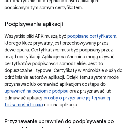
automatycznie udostępniane innym aplikacjom
podpisanym tym samym certyfikatem.
Podpisywanie aplikacji
Wszystkie pliki APK muszą być
podpisane certyfikatem
,
którego klucz prywatny jest przechowywany przez
dewelopera. Certyfikat
nie
musi być podpisany przez
urząd certyfikacji. Aplikacje na Androida mogą używać
certyfikatów podpisanych samodzielnie. Jest to
dopuszczalne i typowe. Certyfikaty w Androidzie służą do
odróżniania autorów aplikacji. Dzięki temu system może
przyznawać lub odmawiać aplikacjom dostępu do
uprawnień na poziomie podpisu
oraz przyznawać lub
odmawiać aplikacji
prośby o przyznanie jej tej samej
tożsamości Linuxa
co inna aplikacja.
Przyznawanie uprawnień do podpisywania po