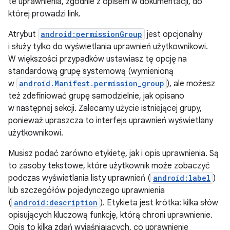
te uprawnienia, zgodnie z opisem w dokumentacji, do
której prowadzi link.
Atrybut
android:permissionGroup
jest opcjonalny
i służy tylko do wyświetlania uprawnień użytkownikowi.
W większości przypadków ustawiasz tę opcję na
standardową grupę systemową (wymienioną
w
android.Manifest.permission_group
), ale możesz
też zdefiniować grupę samodzielnie, jak opisano
w następnej sekcji. Zalecamy użycie istniejącej grupy,
ponieważ upraszcza to interfejs uprawnień wyświetlany
użytkownikowi.
Musisz podać zarówno etykietę, jak i opis uprawnienia. Są
to zasoby tekstowe, które użytkownik może zobaczyć
podczas wyświetlania listy uprawnień (
android:label
)
lub szczegółów pojedynczego uprawnienia
(
android:description
). Etykieta jest krótka: kilka słów
opisujących kluczową funkcję, którą chroni uprawnienie.
Opis to kilka zdań wyjaśniających, co uprawnienie