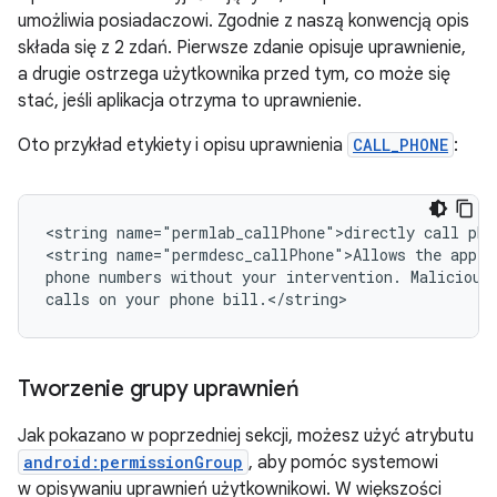
umożliwia posiadaczowi. Zgodnie z naszą konwencją opis
składa się z 2 zdań. Pierwsze zdanie opisuje uprawnienie,
a drugie ostrzega użytkownika przed tym, co może się
stać, jeśli aplikacja otrzyma to uprawnienie.
Oto przykład etykiety i opisu uprawnienia
CALL_PHONE
:
<string
name="permlab_callPhone">directly
call
pho
<string
name="permdesc_callPhone">Allows
the
app
t
phone
numbers
without
your
intervention.
Malicious
calls
on
your
phone
bill.</string>
Tworzenie grupy uprawnień
Jak pokazano w poprzedniej sekcji, możesz użyć atrybutu
android:permissionGroup
, aby pomóc systemowi
w opisywaniu uprawnień użytkownikowi. W większości