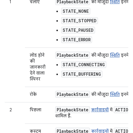
Playback
State
1
चलाएं
की मौजूदा
स्थिति
इनमें 
STATE_NONE
STATE_STOPPED
STATE_PAUSED
STATE_ERROR
Playback
State
लोड होने
की मौजूदा
स्थिति
इनमें 
की
STATE_CONNECTING
जानकारी
देने वाला
STATE_BUFFERING
स्पिनर
Playback
State
रोकें
की मौजूदा
स्थिति
इनमें स
Playback
State
ACTION
2
पिछला
कार्रवाइयों
में
शामिल हैं.
Playback
State
ACTION
कस्टम
कार्रवाइयों
में