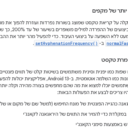
יותר של מקפים
לה על קריאת טקסט שמוצג בשורות נפרדות ועוזרת להפוך את מ
מ-Android 13, הביצועי
עט ללא השפעה על ביצועי העיבוד. כדי להפעיל מהר יותר את הה
normalFa
ב-
setHyphenationFrequency()
.
פות כמו יפנית וסינית משתמשים בשיטות קלט של תווים פונטיי
אוטומטית. ב-Android 13, אפליקציות יכולות להפעיל את
משים יוכלו למצוא את מה שהם מחפשים בצורה מהירה וקלה יותר. 
ו צריכים לבצע את הפעולות הבאות:
אנה כהגייה הפונטית של מונח החיפוש (למשל שם של מקום או של 
קלדת כדי להמיר את התווים של היראגאנה לקאנג'י
 באמצעות סימני הקאנג'י