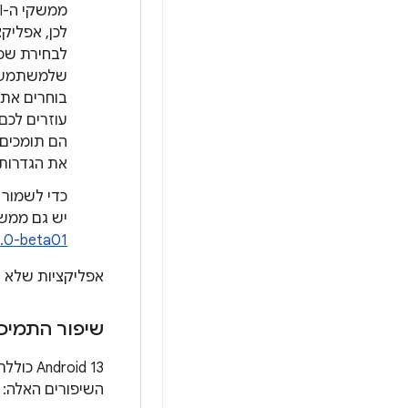
לבחירת שפה
שלמשתמשים
הם תומכים ב-APK מפוצל
את הגדרות
יש גם ממשקי API מקבילים ב-AndroidX. מ
6.0-beta01
אפליקציות שלא ת
שיפור התמיכ
‫id 13
השיפורים האלה: