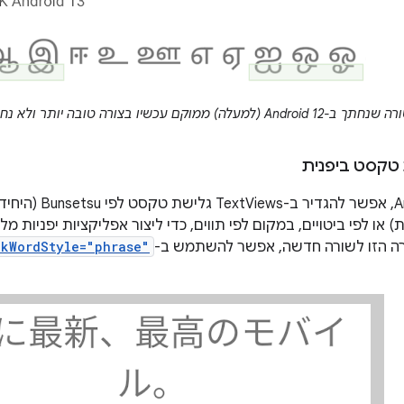
לה) ממוקם עכשיו בצורה טובה יותר ולא נחתך ב-Android 13 (למטה).
טקסט ביפנית
החל מ-Android 13, אפ
או לפי ביטויים, במקום לפי תווים, כדי ליצור אפליקציות יפניות מלו
 הזו לשורה חדשה, אפשר להשתמש ב-
akWordStyle="phrase"