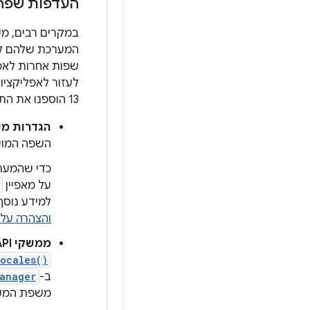
העדפות שפה 
במקרים רבים, מ
המערכת שלהם לש
שפות אחרות לאפלי
13 הוספנו את התכונות הבאות לאפליקציות שתומכות בכמה שפות:
הגדרות מ
השפה המוע
כדי שהמער
על מאפיין
למידע נוסף
והצהרה עלי
ממשקי API נוספים
Locales()
ב-
anager
משפת המער