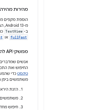
מהירות מהירה 
הוספת מקפים מק
ב-
TextView
כמ
fullFast
או
st
ממשקי API להמרת טקסט
אנשים שמדברים ש
החיפוש ואת התכונות כמו השלמה 
טקסט
כדי שהמשת
משתמשים ביפן הי
הזנת היראג
משתמשים במ
חיפוש מחדש