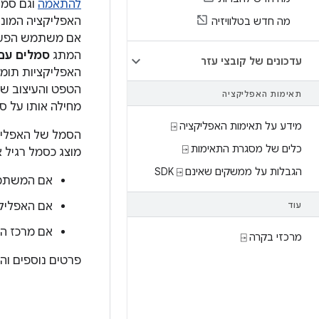
להתאמה
וגם סמל
האפליקציה המונו
מה חדש בטלוויזיה
אם משתמש הפעיל 
המתג
סמלים עם 
עדכונים של קובצי עזר
האפליקציות תומ
הטפט והעיצוב שה
תאימות האפליקציה
מחילה אותו על ס
מידע על תאימות האפליקציה ⍈
הסמל של האפליק
כלים של מסגרת התאימות ⍈
מוצג כסמל רגיל 
הגבלות על ממשקים שאינם SDK ⍈
אם המשתמש
אם האפליקצ
עוד
אם מרכז הא
מרכזי בקרה ⍈
פרטים נוספים וה