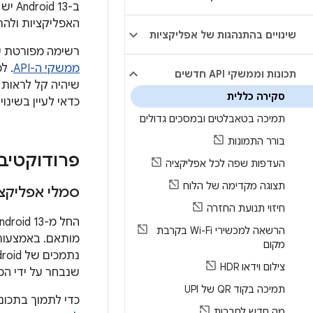
האפליקציות ולהתחיל לה
שינויים בהתנהגות של אפליקציות
רשימה מפורטת של ממשקי API חדשים, ממשקי API שעברו 
ממשקי ה-API
. לפרט
תכונות וממשקי API חדשים
שיהיה קל לראות 
סקירה כללית
כדאי לעיין בשינויים ב
תמיכה בטאבלטים ובמסכים גדולים
בורר התמונות
פרודוקטיב
העדפות שפה לכל אפליקציה
תצוגה מקדימה של הלוח
סמלי אפליקצי
חיזוי תנועת החזרה
הרשאה למכשירי Wi-Fi בקרבת
מותאם. באמצעות 
מקום
צילום וידאו HDR
שנבחר על ידי המ
תמיכה בקוד QR של UPI
כדי לתמוך בתכונ
מה חדש לחברות