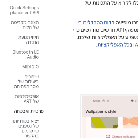
קטעים הבאים תוכלו לקרוא על התכונות של
Quick Settings
placement API
דוח ההבדלים בין
תצוגה מקדימה
של הלוח
. ממשקי API חדשים מודגשים כדי
השפיע על האפליקציות שלכם,
חיזוי תנועת
החזרה
וב
כל האפליקציות
.
Bluetooth LE
Audio
MIDI 2.0
שיפורים
ביעילות של
מסך הפתיחה
אופטימיזציות
של ART
פרטיות ואבטחה
ייצוא בטוח יותר
של נמענים
שרשומים
בהקשר