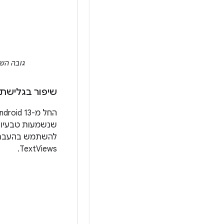
גובה השורה שנחתך ב-Android 12 (למע
שיפור בגלישת 
שנשמעות טבעיות) 
להשתמש בהעברה
TextViews.