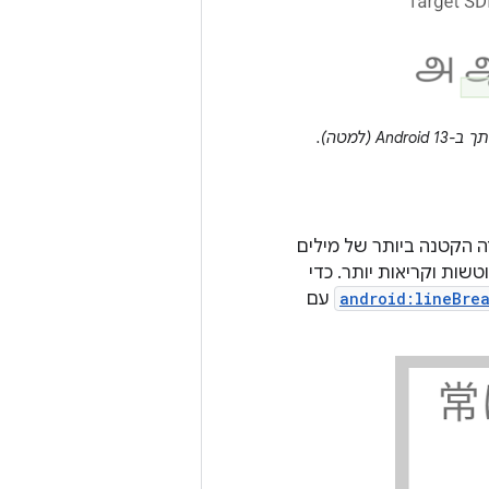
שר להגדיר ב-TextViews גלישת טקסט לפי Bunsetsu (היחידה הקטנה ביותר של מילים
טשות וקריאות יותר. כדי
android:lineBre
עם