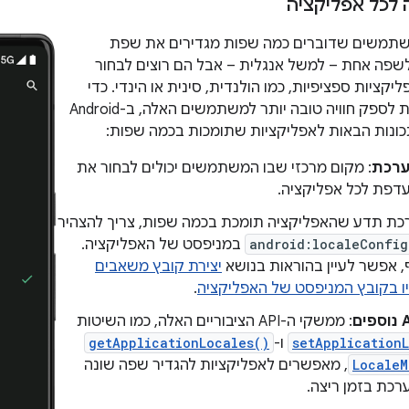
לכל אפליקציה
שתמשים שדוברים כמה שפות מגדירים את שפת
פה אחת – למשל אנגלית – אבל הם רוצים לבחור
קציות ספציפיות, כמו הולנדית, סינית או הינדי. כדי
לעזור לאפליקציות לספק חוויה טובה יותר למשתמשים האלה, ב-Android
ערכת
: מקום מרכזי שבו המשתמשים יכולים לבחור את
דפת לכל אפליקציה.
כת תדע שהאפליקציה תומכת בכמה שפות, צריך להצהיר
android:localeConfig
במניפסט של האפליקציה.
, אפשר לעיין בהוראות בנושא
יצירת קובץ משאבים
ו בקובץ המניפסט של האפליקציה
.
: ממשקי ה-API הציבוריים האלה, כמו השיטות
setApplication
ו-
getApplicationLocales()
LocaleM
, מאפשרים לאפליקציות להגדיר שפה שונה
כת בזמן ריצה.