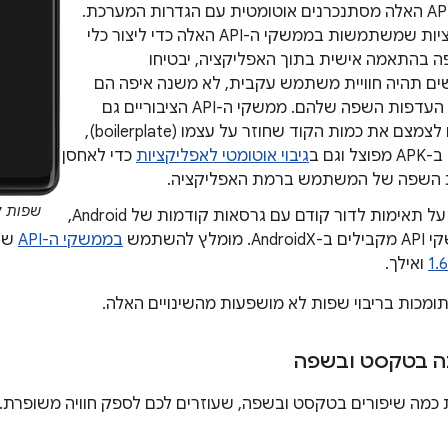
ממשקי ה-API האלה מסתנכרנים אוטומטית עם הגדרות המערכת.
לכן, אפליקציות שמשתמשות בממשקי ה-API האלה כדי ליצור כלי
 בהתאמה אישית בתוך האפליקציה, יבטיחו
 תהיה חוויית משתמש עקבית, לא משנה איפה הם
בוחרים את העדפות השפה שלהם. ממשקי ה-API הציבוריים גם
עוזרים לכם לצמצם את כמות הקוד שחוזר על עצמו (boilerplate),
 וגם ב
גיבוי אוטומטי לאפליקציות
כדי לאחסן
 השפה של המשתמש ברמת האפליקציה.
שפות ל
כדי לשמור על תאימות לדור קודם עם גרסאות קודמות של Android,
ומלץ להשתמש
בממשקי ה-API
שנו
1.
ואילך.
ומכות בריבוי שפות לא מושפעות מהשינויים האלה.
ה בטקסט ובשפה
Andro כוללת כמה שיפורים בטקסט ובשפה, שעוזרים לכם לספק חוויה משופ