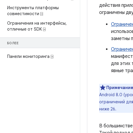
действия прил
Инструменты платформы
ограничены дв
совместимости ⍈
Ограничения на интерфейсы
,
Ограниче
отличные от SDK ⍈
использов
заметны 
БОЛЕЕ
Ограниче
манифест
Панели мониторинга ⍈
для этих 
явные тра
Примечание
Android 8.0 (ур
ограничений дл
ниже 26.
В большинстве