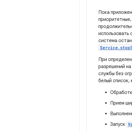
Пока приложен
приоритетные, 
продолжительн
использовать 
система остан
Service.stop
При определен
разрешений на
службы без ог
белый список, 
Обработк
Прием ши
Выполне
Запуск
V