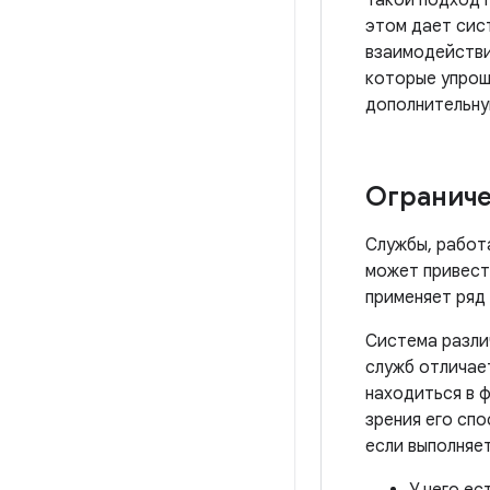
Такой подход 
этом дает сис
взаимодействие
которые упрощ
дополнительну
Огранич
Службы, работ
может привест
применяет ряд 
Система разл
служб отличае
находиться в ф
зрения его сп
если выполняе