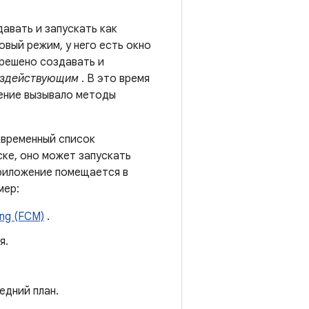
авать и запускать как
вый режим, у него есть окно
зрешено создавать и
здействующим
. В это время
жение вызывало методы
 временный список
ске, оно может запускать
Приложение помещается в
мер:
ing (FCM)
.
я.
едний план.