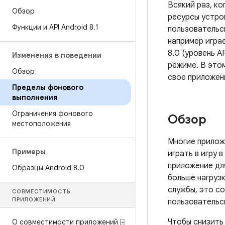
Всякий раз, к
Обзор
ресурсы устро
Функции и API Android 8
.
1
пользовательс
например играе
8.0 (уровень 
Изменения в поведении
режиме. В это
Обзор
свое приложен
Пределы фонового
выполнения
Ограничения фонового
Обзор
местоположения
Многие прилож
Примеры
играть в игру 
приложение дл
Образцы Android 8
.
0
больше нагруз
службы, это с
СОВМЕСТИМОСТЬ
ПРИЛОЖЕНИЙ
пользовательс
Чтобы снизить 
О совместимости приложений ⍈