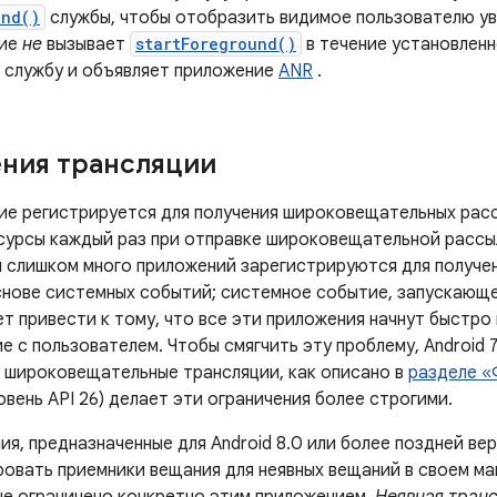
und()
службы, чтобы отобразить видимое пользователю ув
ние
не
вызывает
startForeground()
в течение установленн
 службу и объявляет приложение
ANR
.
ния трансляции
ие регистрируется для получения широковещательных рас
сурсы каждый раз при отправке широковещательной рассы
и слишком много приложений зарегистрируются для получ
снове системных событий; системное событие, запускаю
т привести к тому, что все эти приложения начнут быстро
 с пользователем. Чтобы смягчить эту проблему, Android 7
а широковещательные трансляции, как описано в
разделе «
ровень API 26) делает эти ограничения более строгими.
я, предназначенные для Android 8.0 или более поздней вер
ровать приемники вещания для неявных вещаний в своем ма