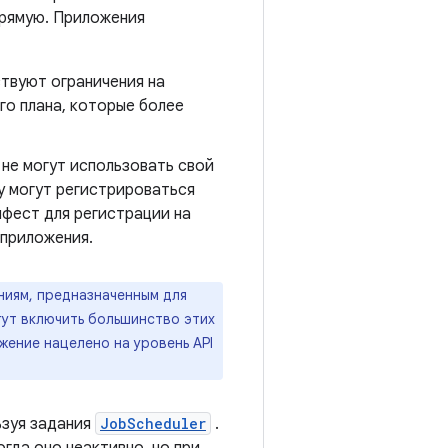
прямую. Приложения
твуют ограничения на
го плана, которые более
 не могут использовать свой
у могут регистрироваться
ифест для регистрации на
 приложения.
ниям, предназначенным для
огут включить большинство этих
жение нацелено на уровень API
ьзуя задания
JobScheduler
.