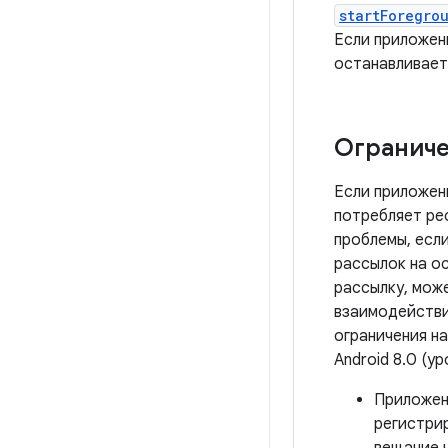
startForegro
Если приложе
останавливает
Ограниче
Если приложен
потребляет ре
проблемы, есл
рассылок на о
рассылку, може
взаимодействие
ограничения н
Android 8.0 (у
Приложени
регистри