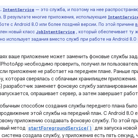
.
— это служба, и поэтому на нее распространяю
IntentService
. В результате многие приложения, использующие
IntentServic
оте с Android 8.0 или более поздней версии. По этой причине
в
лен новый класс
, который обеспечивает ту ж
JobIntentService
 но использует задания вместо служб при работе на Android 8.0
чаях ваше приложение может заменить фоновые службы за
lPhotoApp необходимо проверить, получил ли пользовате
если приложение не работает на переднем плане. Раньше п
у, которая сверялась с облачным хранилищем приложения. 
26) разработчик заменяет фоновую службу запланированным
запускается, опрашивает сервер, а затем завершает работ
0 обычным способом создания службы переднего плана был
родвижение этой службы на передний план. С Android 8.0 
овому приложению создавать фоновую службу. По этой прич
овый метод
startForegroundService()
для запуска новой
 система создала службу, у приложения есть пять секунд,