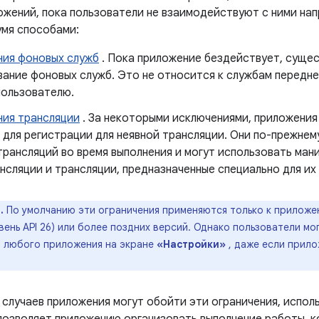
ожений, пока пользователи не взаимодействуют с ними на
умя способами:
ния фоновых служб
. Пока приложение бездействует, сущес
ание фоновых служб. Это не относится к службам передне
пользователю.
ния трансляции
. За некоторыми исключениями, приложения
 для регистрации для неявной трансляции. Они по-прежнем
трансляций во время выполнения и могут использовать ман
нсляции и трансляции, предназначенные специально для их
.
По умолчанию эти ограничения применяются только к приложе
овень API 26) или более поздних версий. Однако пользователи м
я любого приложения на экране
«Настройки»
, даже если прило
 случаев приложения могут обойти эти ограничения, испол