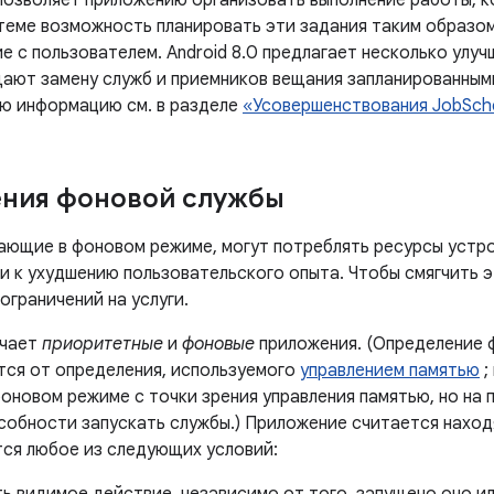
позволяет приложению организовать выполнение работы, ко
теме возможность планировать эти задания таким образом,
 с пользователем. Android 8.0 предлагает несколько улуч
ают замену служб и приемников вещания запланированным
ю информацию см. в разделе
«Усовершенствования JobSch
ения фоновой службы
ающие в фоновом режиме, могут потреблять ресурсы устро
и к ухудшению пользовательского опыта. Чтобы смягчить э
ограничений на услуги.
ичает
приоритетные
и
фоновые
приложения. (Определение ф
тся от определения, используемого
управлением памятью
;
оновом режиме с точки зрения управления памятью, но на 
особности запускать службы.) Приложение считается наход
тся любое из следующих условий: