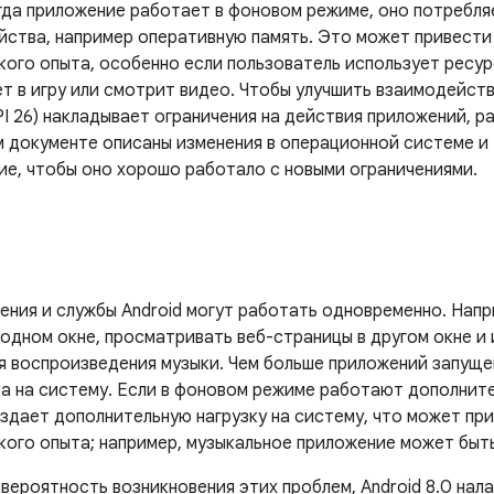
огда приложение работает в фоновом режиме, оно потребл
йства, например оперативную память. Это может привести
кого опыта, особенно если пользователь использует ресу
т в игру или смотрит видео. Чтобы улучшить взаимодейств
API 26) накладывает ограничения на действия приложений,
м документе описаны изменения в операционной системе и 
ие, чтобы оно хорошо работало с новыми ограничениями.
ения и службы Android могут работать одновременно. Нап
в одном окне, просматривать веб-страницы в другом окне и
я воспроизведения музыки. Чем больше приложений запуще
ка на систему. Если в фоновом режиме работают дополнит
оздает дополнительную нагрузку на систему, что может пр
кого опыта; например, музыкальное приложение может быть
вероятность возникновения этих проблем, Android 8.0 нала