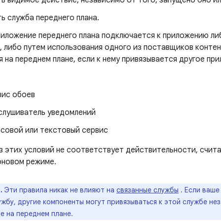
ть видимое действие, независимо от того, запущено оно и
ть служба переднего плана.
иложение переднего плана подключается к приложению либ
, либо путем использования одного из поставщиков конте
 на переднем плане, если к нему привязывается другое пр
вис обоев
слушиватель уведомлений
совой или текстовый сервис
из этих условий не соответствует действительности, счит
оновом режиме.
.
Эти правила никак не влияют на
связанные службы
. Если ваше
жбу, другие компоненты могут привязываться к этой службе нез
е на переднем плане.