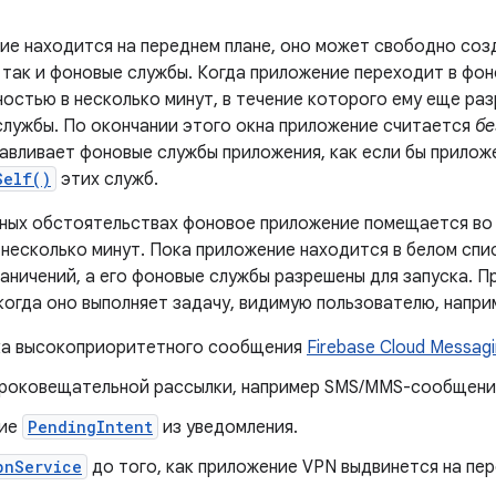
ие находится на переднем плане, оно может свободно созд
так и фоновые службы. Когда приложение переходит в фоно
остью в несколько минут, в течение которого ему еще ра
службы. По окончании этого окна приложение считается
бе
авливает фоновые службы приложения, как если бы прило
Self()
этих служб.
ных обстоятельствах фоновое приложение помещается во
 несколько минут. Пока приложение находится в белом спи
раничений, а его фоновые службы разрешены для запуска. 
когда оно выполняет задачу, видимую пользователю, напри
а высокоприоритетного сообщения
Firebase Cloud Messag
роковещательной рассылки, например SMS/MMS-сообщени
ние
PendingIntent
из уведомления.
pnService
до того, как приложение VPN выдвинется на пер