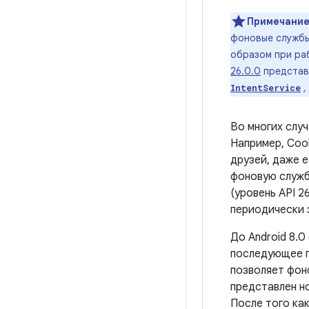
Примечание
фоновые службы
образом при раб
26.0.0
представ
,
IntentService
Во многих слу
Например, Coo
друзей, даже 
фоновую служб
(уровень API 
периодически 
До Android 8.
последующее п
позволяет фон
представлен н
После того как