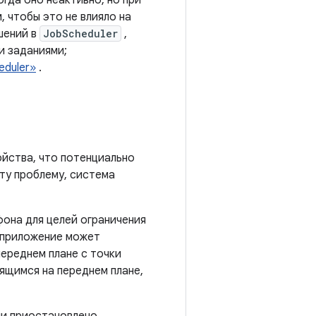
гда оно неактивно, но при
 чтобы это не влияло на
шений в
JobScheduler
,
и заданиями;
eduler»
.
йства, что потенциально
ту проблему, система
она для целей ограничения
 приложение может
переднем плане с точки
ящимся на переднем плане,