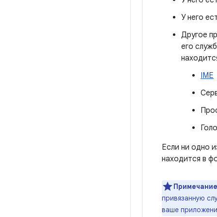
У него ес
У него ес
Другое пр
его служб
находится
IME
Сер
Про
Голо
Если ни одно 
находится в ф
Примечание
привязанную слу
ваше приложени