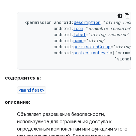
<permission
android:
description
="
string
resou
android:
icon
="
drawable
resource
android:
label
="
string
resource
android:
name
="
string
android:
permissionGroup
="
string
android:
protectionLevel
=["normal"
"signatu
содержится в:
<manifest>
описание:
Объявляет разрешение безопасности,
используемое для ограничения доступа к
определенным компонентам или функциям этого