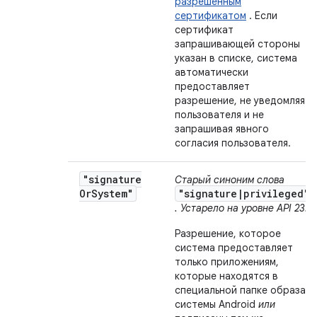
разрешенным
сертификатом
. Если
сертификат
запрашивающей стороны
указан в списке, система
автоматически
предоставляет
разрешение, не уведомляя
пользователя и не
запрашивая явного
согласия пользователя.
"signature
Старый синоним слова
Or
System"
"signature|privileged"
. Устарело на уровне API 23.
Разрешение, которое
система предоставляет
только приложениям,
которые находятся в
специальной папке образа
системы Android
или