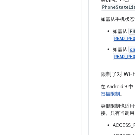
类访问。不过
PhoneStateLi
如需从手机状态
如需从
P
READ_PH
如需从
o
READ_PH
限制了对 Wi
在 Androi
扫描限制
。
类似限制也适
接。只有当调用应
ACCESS_