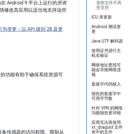
 Android 9 平台上运行的
所有
加密文件不再
受支持
酌情修改其应用以适当地支持这些
ICU 库更新
Android 测试变
行为变更：以 API 级别 28 及更
更
Java UTF 解码器
使用证书进行主
机名验证
网络地址查找可
能会导致网络违
之前已有的功能有助于确保系统资源可
规
套接字代码植入
报告的套接字中
可用字节数
针对 VPN 的网络
功能报告更详细
应用无法再使用
xt_qtaguid 文件
对设备传感器的访问权限、限制从
夹中的文件