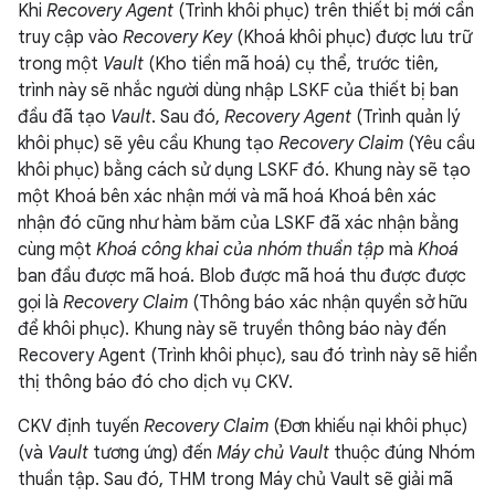
Khi
Recovery Agent
(Trình khôi phục) trên thiết bị mới cần
truy cập vào
Recovery Key
(Khoá khôi phục) được lưu trữ
trong một
Vault
(Kho tiền mã hoá) cụ thể, trước tiên,
trình này sẽ nhắc người dùng nhập LSKF của thiết bị ban
đầu đã tạo
Vault
. Sau đó,
Recovery Agent
(Trình quản lý
khôi phục) sẽ yêu cầu Khung tạo
Recovery Claim
(Yêu cầu
khôi phục) bằng cách sử dụng LSKF đó. Khung này sẽ tạo
một Khoá bên xác nhận mới và mã hoá Khoá bên xác
nhận đó cũng như hàm băm của LSKF đã xác nhận bằng
cùng một
Khoá công khai của nhóm thuần tập
mà
Khoá
ban đầu được mã hoá. Blob được mã hoá thu được được
gọi là
Recovery Claim
(Thông báo xác nhận quyền sở hữu
để khôi phục). Khung này sẽ truyền thông báo này đến
Recovery Agent (Trình khôi phục), sau đó trình này sẽ hiển
thị thông báo đó cho dịch vụ CKV.
CKV định tuyến
Recovery Claim
(Đơn khiếu nại khôi phục)
(và
Vault
tương ứng) đến
Máy chủ Vault
thuộc đúng Nhóm
thuần tập. Sau đó, THM trong Máy chủ Vault sẽ giải mã