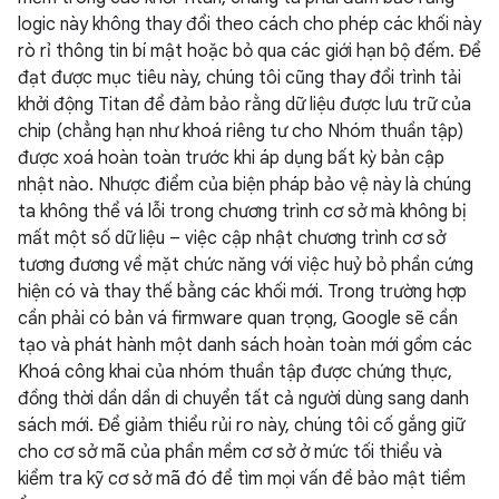
logic này không thay đổi theo cách cho phép các khối này
rò rỉ thông tin bí mật hoặc bỏ qua các giới hạn bộ đếm. Để
đạt được mục tiêu này, chúng tôi cũng thay đổi trình tải
khởi động Titan để đảm bảo rằng dữ liệu được lưu trữ của
chip (chẳng hạn như khoá riêng tư cho Nhóm thuần tập)
được xoá hoàn toàn trước khi áp dụng bất kỳ bản cập
nhật nào. Nhược điểm của biện pháp bảo vệ này là chúng
ta không thể vá lỗi trong chương trình cơ sở mà không bị
mất một số dữ liệu – việc cập nhật chương trình cơ sở
tương đương về mặt chức năng với việc huỷ bỏ phần cứng
hiện có và thay thế bằng các khối mới. Trong trường hợp
cần phải có bản vá firmware quan trọng, Google sẽ cần
tạo và phát hành một danh sách hoàn toàn mới gồm các
Khoá công khai của nhóm thuần tập được chứng thực,
đồng thời dần dần di chuyển tất cả người dùng sang danh
sách mới. Để giảm thiểu rủi ro này, chúng tôi cố gắng giữ
cho cơ sở mã của phần mềm cơ sở ở mức tối thiểu và
kiểm tra kỹ cơ sở mã đó để tìm mọi vấn đề bảo mật tiềm