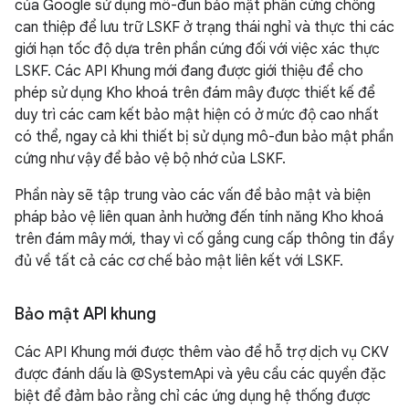
của Google sử dụng mô-đun bảo mật phần cứng chống
can thiệp để lưu trữ LSKF ở trạng thái nghỉ và thực thi các
giới hạn tốc độ dựa trên phần cứng đối với việc xác thực
LSKF. Các API Khung mới đang được giới thiệu để cho
phép sử dụng Kho khoá trên đám mây được thiết kế để
duy trì các cam kết bảo mật hiện có ở mức độ cao nhất
có thể, ngay cả khi thiết bị sử dụng mô-đun bảo mật phần
cứng như vậy để bảo vệ bộ nhớ của LSKF.
Phần này sẽ tập trung vào các vấn đề bảo mật và biện
pháp bảo vệ liên quan ảnh hưởng đến tính năng Kho khoá
trên đám mây mới, thay vì cố gắng cung cấp thông tin đầy
đủ về tất cả các cơ chế bảo mật liên kết với LSKF.
Bảo mật API khung
Các API Khung mới được thêm vào để hỗ trợ dịch vụ CKV
được đánh dấu là @SystemApi và yêu cầu các quyền đặc
biệt để đảm bảo rằng chỉ các ứng dụng hệ thống được