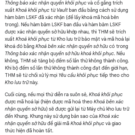
Thông báo xác nhận quyền khôi phục
và cố gắng trích
xuất
Khoá khôi phục
từ
Vault
ban đầu bằng cách sử dụng
hàm băm LSKF đã xác nhận (để lấy khoá mã hoá bên
trong). Nếu hàm băm LSKF ban đầu và hàm băm LSKF
được xác nhận quyền sở hữu khớp nhau, thì THM sẽ trích
xuất
Khoá khôi phục
từ Kho lưu trữ bảo mật và mã hoá lại
khoá đó bằng
Khoá bên xác nhận quyền sở hữu
có trong
Thông báo xác nhận quyền sở hữu khoá khôi phục
. Nếu
không, THM sẽ tăng bộ đếm số lần thử không thành công.
Khi bộ đếm số lần thử không thành công đạt đến giới hạn,
THM sẽ từ chối xử lý mọi
Yêu cầu khôi phục
tiếp theo cho
Kho lưu trữ
này.
Cuối cùng, nếu mọi thứ diễn ra suôn sẻ,
Khoá khôi phục
được mã hoá lại (hiện được mã hoá theo
Khoá bên xác
nhận quyền sở hữu
) sẽ được gửi lại từ Máy chủ kho lưu trữ
đến Khung. Khung này sử dụng bản sao của
Khoá xác
nhận quyền sở hữu
để giải mã
Khoá khôi phục
và giao
thức hiện đã hoàn tất.