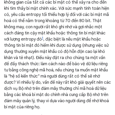
không gian của tất cả các bí mật có thể xảy ra cho đến
khi tìm thấy bí mật chính xác. Với sức mạnh tính toán hiện
có, yêu cầu entropy tối thiểu hợp lý đối với các bí mật mã
hoá có thể nằm trong khoảng từ 70 đến 80 bit. Thật
không may, con người rất khó ghi nhớ và gợi nhắc một
cách đáng tin cậy mật khẩu hoặc thông tin bí mật khác
1
với lượng entropy đó
, đặc biệt là nếu mật khẩu hoặc
thông tin bí mật đó hiếm khi được sử dụng (nhưng việc sử
dụng thường xuyên mật khẩu có độ hỗn độn cao lại khó
khăn và tẻ nhạt). Điều này đặt ra cho chúng ta một vấn
đề đầy thách thức: làm cách nào để bảo vệ dữ liệu riêng
tư bằng công nghệ mã hoá, nếu chúng ta muốn mật khẩu
là "hệ số kiến thức" mà người dùng rất có thể sẽ nhớ
được? Vì nhiều lý do, vấn đề này rất khó giải quyết nên các
dịch vụ Bộ nhớ trên đám mây thường chỉ mã hoá dữ liệu
bằng các khoá bí mật do chính nhà cung cấp Bộ nhớ trên
đám mây quản lý, thay vì dựa vào người dùng để nhớ khoá
bí mật của riêng họ.