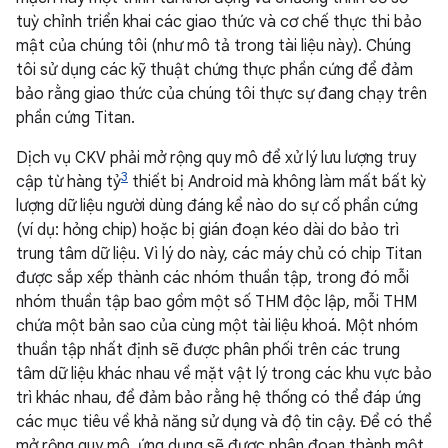
tuỳ chỉnh triển khai các giao thức và cơ chế thực thi bảo
mật của chúng tôi (như mô tả trong tài liệu này). Chúng
tôi sử dụng các kỹ thuật chứng thực phần cứng để đảm
bảo rằng giao thức của chúng tôi thực sự đang chạy trên
phần cứng Titan.
Dịch vụ CKV phải mở rộng quy mô để xử lý lưu lượng truy
3
cập từ hàng tỷ
thiết bị Android mà không làm mất bất kỳ
lượng dữ liệu người dùng đáng kể nào do sự cố phần cứng
(ví dụ: hỏng chip) hoặc bị gián đoạn kéo dài do bảo trì
trung tâm dữ liệu. Vì lý do này, các máy chủ có chip Titan
được sắp xếp thành các nhóm thuần tập, trong đó mỗi
nhóm thuần tập bao gồm một số THM độc lập, mỗi THM
chứa một bản sao của cùng một tài liệu khoá. Một nhóm
thuần tập nhất định sẽ được phân phối trên các trung
tâm dữ liệu khác nhau về mặt vật lý trong các khu vực bảo
trì khác nhau, để đảm bảo rằng hệ thống có thể đáp ứng
các mục tiêu về khả năng sử dụng và độ tin cậy. Để có thể
mở rộng quy mô, ứng dụng sẽ được phân đoạn thành một