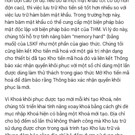
hỗn độn cao (ví dụ: nếu đó là một mật khẩu tốt có độ hỗn
độn cao), thì việc lưu trữ Kho tiền sẽ tốt hơn nhiều so với
việc lưu trữ hàm băm mật khẩu. Trong trường hợp này,
hàm băm mật khẩu có thể cung cấp một biện pháp bảo
mật độc lập với biện pháp bảo mật của THM. Vì lý do này,
chúng tôi hỗ trợ tính năng băm "memory hard" (bằng
muối) của LSKF như một phần của giao thức. Chúng tôi
cũng liên kết Kho tiền mã hoá với một giá trị nhận dạng
cho thiết bị đã tạo Kho tiền mã hoá đó và liên kết Thông
báo xác nhận quyền khôi phục với một số chỉ dùng một lần
được dùng làm thử thách trong giao thức Mở Kho tiền mã
hoá để đảm bảo rằng Thông báo xác nhận quyền khôi
phục là mới.
Vì Khoá khôi phục được tạo mới mỗi khi tạo Khoá, nên
chúng tôi triển khai tính năng xoay khoá bằng cách ghi đè
mục nhập Khoá hiện có bằng một Khoá mới tạo. Địa chỉ
cho bộ đếm số lần thử không thành công mà Kho lưu trữ
sử dụng được chọn trong quá trình tạo Kho lưu trữ và