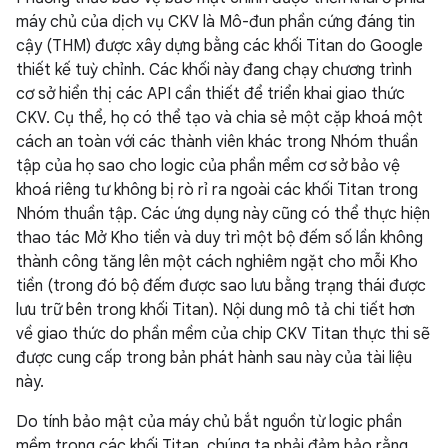
máy chủ của dịch vụ CKV là Mô-đun phần cứng đáng tin
cậy (THM) được xây dựng bằng các khối Titan do Google
thiết kế tuỳ chỉnh. Các khối này đang chạy chương trình
cơ sở hiển thị các API cần thiết để triển khai giao thức
CKV. Cụ thể, họ có thể tạo và chia sẻ một cặp khoá một
cách an toàn với các thành viên khác trong Nhóm thuần
tập của họ sao cho logic của phần mềm cơ sở bảo vệ
khoá riêng tư không bị rò rỉ ra ngoài các khối Titan trong
Nhóm thuần tập. Các ứng dụng này cũng có thể thực hiện
thao tác Mở Kho tiền và duy trì một bộ đếm số lần không
thành công tăng lên một cách nghiêm ngặt cho mỗi Kho
tiền (trong đó bộ đếm được sao lưu bằng trạng thái được
lưu trữ bên trong khối Titan). Nội dung mô tả chi tiết hơn
về giao thức do phần mềm của chip CKV Titan thực thi sẽ
được cung cấp trong bản phát hành sau này của tài liệu
này.
Do tính bảo mật của máy chủ bắt nguồn từ logic phần
mềm trong các khối Titan, chúng ta phải đảm bảo rằng