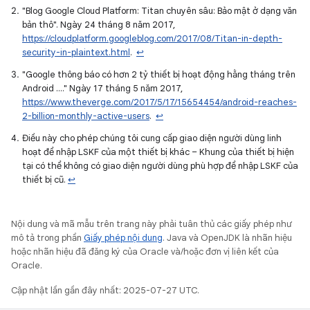
"Blog Google Cloud Platform: Titan chuyên sâu: Bảo mật ở dạng văn
bản thô". Ngày 24 tháng 8 năm 2017,
https://cloudplatform.googleblog.com/2017/08/Titan-in-depth-
security-in-plaintext.html
.
↩
"Google thông báo có hơn 2 tỷ thiết bị hoạt động hằng tháng trên
Android ...." Ngày 17 tháng 5 năm 2017,
https://www.theverge.com/2017/5/17/15654454/android-reaches-
2-billion-monthly-active-users
.
↩
Điều này cho phép chúng tôi cung cấp giao diện người dùng linh
hoạt để nhập LSKF của một thiết bị khác – Khung của thiết bị hiện
tại có thể không có giao diện người dùng phù hợp để nhập LSKF của
thiết bị cũ.
↩
Nội dung và mã mẫu trên trang này phải tuân thủ các giấy phép như
mô tả trong phần
Giấy phép nội dung
. Java và OpenJDK là nhãn hiệu
hoặc nhãn hiệu đã đăng ký của Oracle và/hoặc đơn vị liên kết của
Oracle.
Cập nhật lần gần đây nhất: 2025-07-27 UTC.