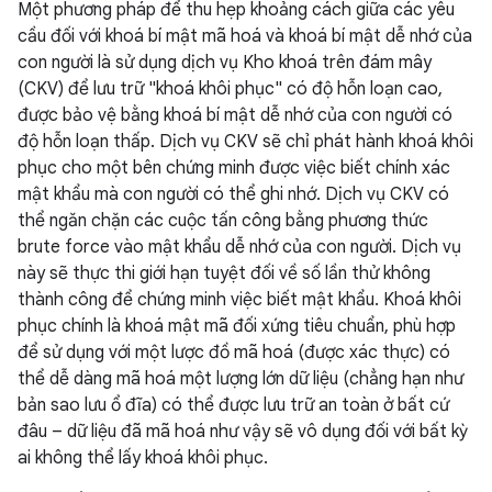
Một phương pháp để thu hẹp khoảng cách giữa các yêu
cầu đối với khoá bí mật mã hoá và khoá bí mật dễ nhớ của
con người là sử dụng dịch vụ Kho khoá trên đám mây
(CKV) để lưu trữ "khoá khôi phục" có độ hỗn loạn cao,
được bảo vệ bằng khoá bí mật dễ nhớ của con người có
độ hỗn loạn thấp. Dịch vụ CKV sẽ chỉ phát hành khoá khôi
phục cho một bên chứng minh được việc biết chính xác
mật khẩu mà con người có thể ghi nhớ. Dịch vụ CKV có
thể ngăn chặn các cuộc tấn công bằng phương thức
brute force vào mật khẩu dễ nhớ của con người. Dịch vụ
này sẽ thực thi giới hạn tuyệt đối về số lần thử không
thành công để chứng minh việc biết mật khẩu. Khoá khôi
phục chính là khoá mật mã đối xứng tiêu chuẩn, phù hợp
để sử dụng với một lược đồ mã hoá (được xác thực) có
thể dễ dàng mã hoá một lượng lớn dữ liệu (chẳng hạn như
bản sao lưu ổ đĩa) có thể được lưu trữ an toàn ở bất cứ
đâu – dữ liệu đã mã hoá như vậy sẽ vô dụng đối với bất kỳ
ai không thể lấy khoá khôi phục.