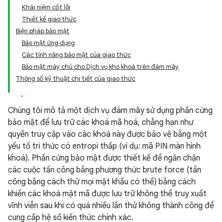
Khái niệm cốt lõi
Thiết kế giao thức
Biện pháp bảo mật
Bảo mật ứng dụng
Các tính năng bảo mật của giao thức
Bảo mật máy chủ cho Dịch vụ kho khoá trên đám mây
Thông số kỹ thuật chi tiết của giao thức
Chúng tôi mô tả một dịch vụ đám mây sử dụng phần cứng
bảo mật để lưu trữ các khoá mã hoá, chẳng hạn như
quyền truy cập vào các khoá này được bảo vệ bằng một
yếu tố tri thức có entropi thấp (ví dụ: mã PIN màn hình
khoá). Phần cứng bảo mật được thiết kế để ngăn chặn
các cuộc tấn công bằng phương thức brute force (tấn
công bằng cách thử mọi mật khẩu có thể) bằng cách
khiến các khoá mật mã được lưu trữ không thể truy xuất
vĩnh viễn sau khi có quá nhiều lần thử không thành công để
cung cấp hệ số kiến thức chính xác.