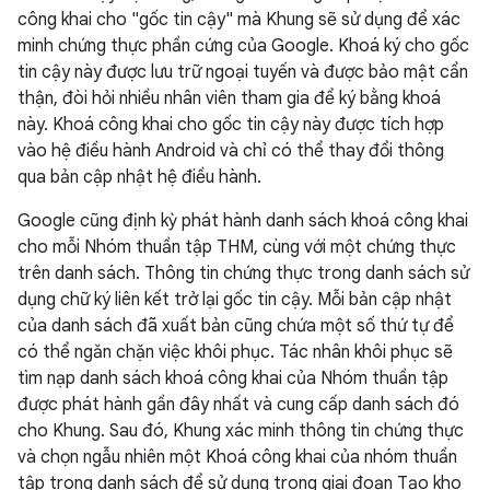
công khai cho "gốc tin cậy" mà Khung sẽ sử dụng để xác
minh chứng thực phần cứng của Google. Khoá ký cho gốc
tin cậy này được lưu trữ ngoại tuyến và được bảo mật cẩn
thận, đòi hỏi nhiều nhân viên tham gia để ký bằng khoá
này. Khoá công khai cho gốc tin cậy này được tích hợp
vào hệ điều hành Android và chỉ có thể thay đổi thông
qua bản cập nhật hệ điều hành.
Google cũng định kỳ phát hành danh sách khoá công khai
cho mỗi Nhóm thuần tập THM, cùng với một chứng thực
trên danh sách. Thông tin chứng thực trong danh sách sử
dụng chữ ký liên kết trở lại gốc tin cậy. Mỗi bản cập nhật
của danh sách đã xuất bản cũng chứa một số thứ tự để
có thể ngăn chặn việc khôi phục. Tác nhân khôi phục sẽ
tìm nạp danh sách khoá công khai của Nhóm thuần tập
được phát hành gần đây nhất và cung cấp danh sách đó
cho Khung. Sau đó, Khung xác minh thông tin chứng thực
và chọn ngẫu nhiên một Khoá công khai của nhóm thuần
tập trong danh sách để sử dụng trong giai đoạn Tạo kho