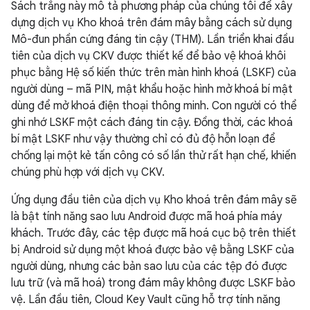
Sách trắng này mô tả phương pháp của chúng tôi để xây
dựng dịch vụ Kho khoá trên đám mây bằng cách sử dụng
Mô-đun phần cứng đáng tin cậy (THM). Lần triển khai đầu
tiên của dịch vụ CKV được thiết kế để bảo vệ khoá khôi
phục bằng Hệ số kiến thức trên màn hình khoá (LSKF) của
người dùng – mã PIN, mật khẩu hoặc hình mở khoá bí mật
dùng để mở khoá điện thoại thông minh. Con người có thể
ghi nhớ LSKF một cách đáng tin cậy. Đồng thời, các khoá
bí mật LSKF như vậy thường chỉ có đủ độ hỗn loạn để
chống lại một kẻ tấn công có số lần thử rất hạn chế, khiến
chúng phù hợp với dịch vụ CKV.
Ứng dụng đầu tiên của dịch vụ Kho khoá trên đám mây sẽ
là bật tính năng sao lưu Android được mã hoá phía máy
khách. Trước đây, các tệp được mã hoá cục bộ trên thiết
bị Android sử dụng một khoá được bảo vệ bằng LSKF của
người dùng, nhưng các bản sao lưu của các tệp đó được
lưu trữ (và mã hoá) trong đám mây không được LSKF bảo
vệ. Lần đầu tiên, Cloud Key Vault cũng hỗ trợ tính năng