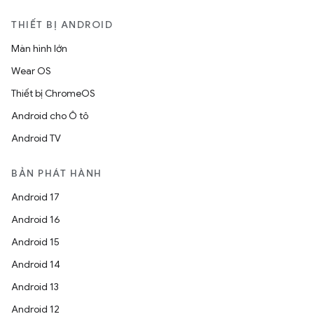
THIẾT BỊ ANDROID
Màn hình lớn
Wear OS
Thiết bị ChromeOS
Android cho Ô tô
Android TV
BẢN PHÁT HÀNH
Android 17
Android 16
Android 15
Android 14
Android 13
Android 12