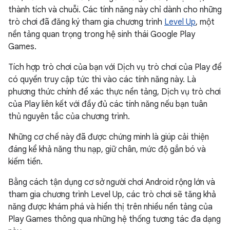
thành tích và chuỗi. Các tính năng này chỉ dành cho những
trò chơi đã đăng ký tham gia chương trình
Level Up
, một
nền tảng quan trọng trong hệ sinh thái Google Play
Games.
Tích hợp trò chơi của bạn với Dịch vụ trò chơi của Play để
có quyền truy cập tức thì vào các tính năng này. Là
phương thức chính để xác thực nền tảng, Dịch vụ trò chơi
của Play liên kết với đầy đủ các tính năng nếu bạn tuân
thủ nguyên tắc của chương trình.
Những cơ chế này đã được chứng minh là giúp cải thiện
đáng kể khả năng thu nạp, giữ chân, mức độ gắn bó và
kiếm tiền.
Bằng cách tận dụng cơ sở người chơi Android rộng lớn và
tham gia chương trình Level Up, các trò chơi sẽ tăng khả
năng được khám phá và hiển thị trên nhiều nền tảng của
Play Games thông qua những hệ thống tương tác đa dạng