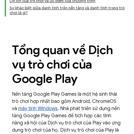
Lợi ích của trò chơi và ưu điểm của chương trình
Sự khác biệt giữa danh tính trên nền tảng và danh tính trong trò
chơi là gì?
Tổng quan về Dịch
vụ trò chơi của
Google Play
Nền tảng Google Play Games là một hệ sinh thái
trò chơi hợp nhất bao gồm Android, ChromeOS
và
máy tính Windows
. Nhà phát triển sử dụng nền
tảng Google Play Games để tích hợp các tính
năng xã hội của Dịch vụ trò chơi của Play vào ứng
dụng trò chơi của họ. Dịch vụ trò chơi của Play là