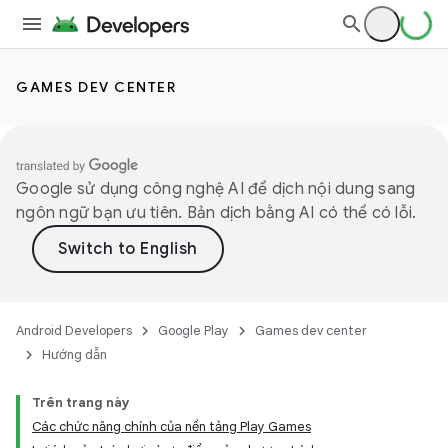
GAMES DEV CENTER
Google sử dụng công nghệ AI để dịch nội dung sang
ngôn ngữ bạn ưu tiên. Bản dịch bằng AI có thể có lỗi.
Android Developers
Google Play
Games dev center
Hướng dẫn
Trên trang này
Các chức năng chính của nền tảng Play Games