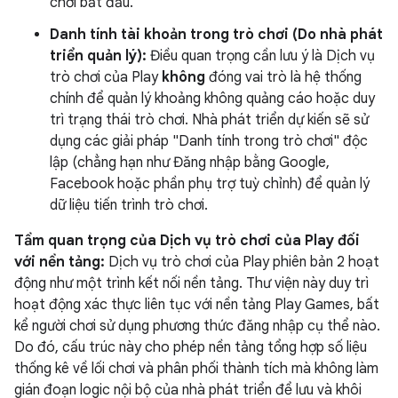
chơi bắt đầu.
Danh tính tài khoản trong trò chơi (Do nhà phát
triển quản lý):
Điều quan trọng cần lưu ý là Dịch vụ
trò chơi của Play
không
đóng vai trò là hệ thống
chính để quản lý khoảng không quảng cáo hoặc duy
trì trạng thái trò chơi. Nhà phát triển dự kiến sẽ sử
dụng các giải pháp "Danh tính trong trò chơi" độc
lập (chẳng hạn như Đăng nhập bằng Google,
Facebook hoặc phần phụ trợ tuỳ chỉnh) để quản lý
dữ liệu tiến trình trò chơi.
Tầm quan trọng của Dịch vụ trò chơi của Play đối
với nền tảng:
Dịch vụ trò chơi của Play phiên bản 2 hoạt
động như một trình kết nối nền tảng. Thư viện này duy trì
hoạt động xác thực liên tục với nền tảng Play Games, bất
kể người chơi sử dụng phương thức đăng nhập cụ thể nào.
Do đó, cấu trúc này cho phép nền tảng tổng hợp số liệu
thống kê về lối chơi và phân phối thành tích mà không làm
gián đoạn logic nội bộ của nhà phát triển để lưu và khôi