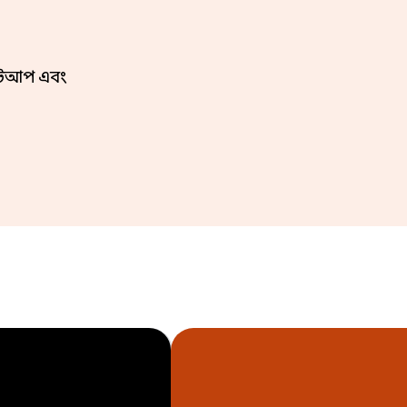
 মিটআপ এবং