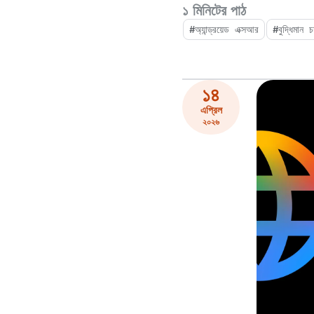
১ মিনিটের পাঠ
#অ্যান্ড্রয়েড এক্সআর
#বুদ্ধিমান 
১৪
এপ্রিল
২০২৬