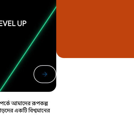
গ্রামের
arrow_forward
্পর্কে আমাদের রূপকল্প
ড়দের একটি বিশ্বমানের