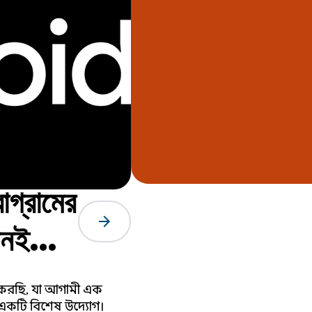
োগ্রামের
arrow_forward
খনই
রু করছি, যা আগামী এক
রার একটি বিশেষ উদ্যোগ।