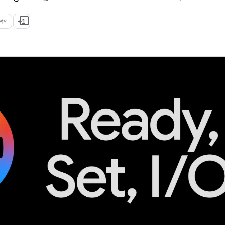
চশমা
+1