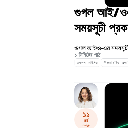
গুগল আই/ও-এ
সময়সূচী প্র
গুগল আই/ও-এর সময়সূচী
১ মিনিটের পাঠ
#গুগল আই/ও
#জেনারেটিভ এআ
১১
মার্চ
২০২৬