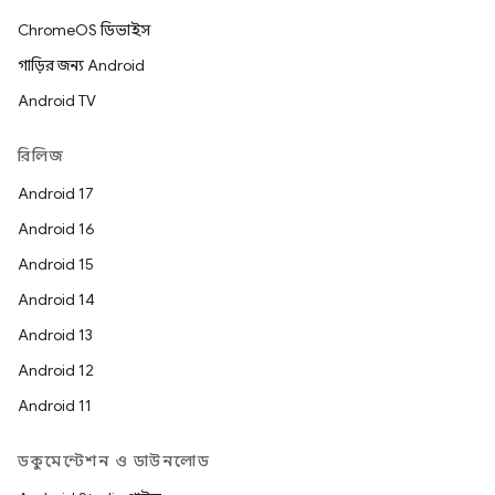
ChromeOS ডিভাইস
গাড়ির জন্য Android
Android TV
রিলিজ
Android 17
Android 16
Android 15
Android 14
Android 13
Android 12
Android 11
ডকুমেন্টেশন ও ডাউনলোড