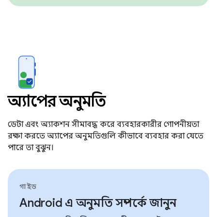
অ্যাপের অনুমতি
ডেটা এবং অ্যাকশন সীমাবদ্ধ করে ব্যবহারকারীর গোপনীয়তা
রক্ষা করতে অ্যাপের অনুমতিগুলি কীভাবে ব্যবহার করা যেতে
পারে তা বুঝুন।
গাইড
Android এ অনুমতি সম্পর্কে জানুন