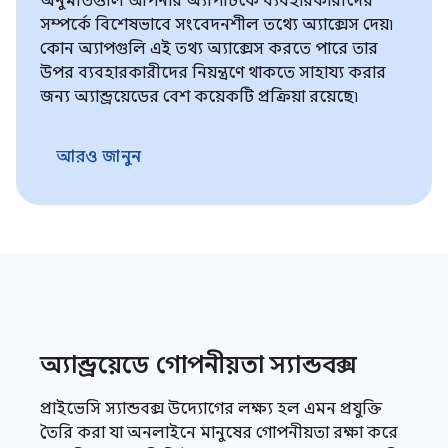
অনুমতিগুলি আপনার অ্যাপটিকে ব্যবহারকারীদের
সম্পর্কে বিশেষভাবে সংবেদনশীল তথ্যে অ্যাক্সেস দেয়৷
কোন অ্যাপগুলি এই তথ্য অ্যাক্সেস করতে পারে তার
উপর ব্যবহারকারীদের নিয়ন্ত্রণে থাকতে সাহায্য করার
জন্য অ্যান্ড্রয়েডের বেশ কয়েকটি প্রক্রিয়া রয়েছে৷
আরও জানুন
অ্যান্ড্রয়েডে গোপনীয়তা স্যান্ডবক্স
প্রাইভেসি স্যান্ডবক্স উদ্যোগের লক্ষ্য হল এমন প্রযুক্তি
তৈরি করা যা অনলাইনে মানুষের গোপনীয়তা রক্ষা করে