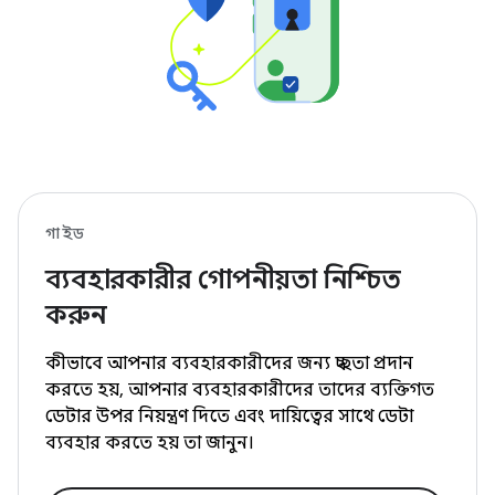
গাইড
ব্যবহারকারীর গোপনীয়তা নিশ্চিত
করুন
কীভাবে আপনার ব্যবহারকারীদের জন্য স্বচ্ছতা প্রদান
করতে হয়, আপনার ব্যবহারকারীদের তাদের ব্যক্তিগত
ডেটার উপর নিয়ন্ত্রণ দিতে এবং দায়িত্বের সাথে ডেটা
ব্যবহার করতে হয় তা জানুন।