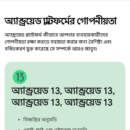
অ্যান্ড্রয়েড প্ল্যাটফর্মের গোপনীয়তা
অ্যান্ড্রয়েড প্ল্যাটফর্ম কীভাবে আপনার ব্যবহারকারীদের
গোপনীয়তা রক্ষা করতে সহায়তা করার জন্য বৈশিষ্ট্য এবং
বর্ধিতকরণ যুক্ত করেছে সে সম্পর্কে আরও জানুন৷
অ্যান্ড্রয়েড 13, অ্যান্ড্রয়েড 13,
অ্যান্ড্রয়েড 13, অ্যান্ড্রয়েড 13
বিজ্ঞপ্তির অনুমতি