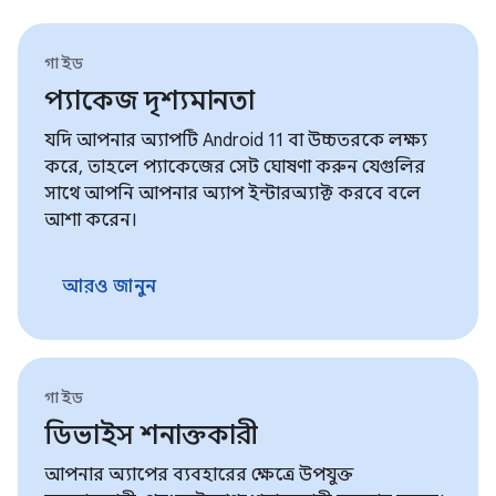
গাইড
প্যাকেজ দৃশ্যমানতা
যদি আপনার অ্যাপটি Android 11 বা উচ্চতরকে লক্ষ্য
করে, তাহলে প্যাকেজের সেট ঘোষণা করুন যেগুলির
সাথে আপনি আপনার অ্যাপ ইন্টারঅ্যাক্ট করবে বলে
আশা করেন।
আরও জানুন
গাইড
ডিভাইস শনাক্তকারী
আপনার অ্যাপের ব্যবহারের ক্ষেত্রে উপযুক্ত