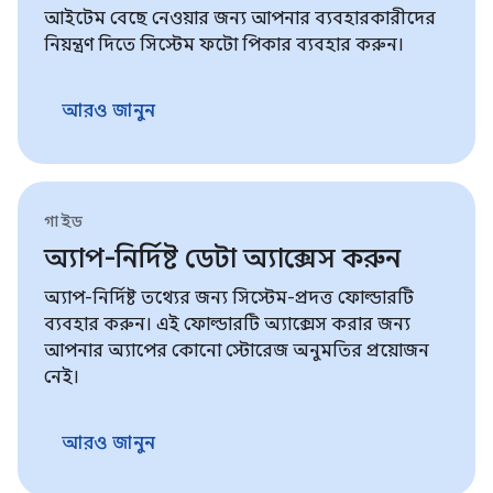
আইটেম বেছে নেওয়ার জন্য আপনার ব্যবহারকারীদের
নিয়ন্ত্রণ দিতে সিস্টেম ফটো পিকার ব্যবহার করুন।
আরও জানুন
গাইড
অ্যাপ-নির্দিষ্ট ডেটা অ্যাক্সেস করুন
অ্যাপ-নির্দিষ্ট তথ্যের জন্য সিস্টেম-প্রদত্ত ফোল্ডারটি
ব্যবহার করুন। এই ফোল্ডারটি অ্যাক্সেস করার জন্য
আপনার অ্যাপের কোনো স্টোরেজ অনুমতির প্রয়োজন
নেই।
আরও জানুন