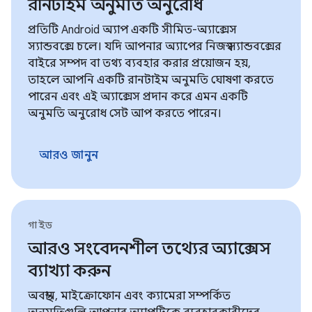
রানটাইম অনুমতি অনুরোধ
প্রতিটি Android অ্যাপ একটি সীমিত-অ্যাক্সেস
স্যান্ডবক্সে চলে। যদি আপনার অ্যাপের নিজস্ব স্যান্ডবক্সের
বাইরে সম্পদ বা তথ্য ব্যবহার করার প্রয়োজন হয়,
তাহলে আপনি একটি রানটাইম অনুমতি ঘোষণা করতে
পারেন এবং এই অ্যাক্সেস প্রদান করে এমন একটি
অনুমতি অনুরোধ সেট আপ করতে পারেন।
আরও জানুন
গাইড
আরও সংবেদনশীল তথ্যের অ্যাক্সেস
ব্যাখ্যা করুন
অবস্থান, মাইক্রোফোন এবং ক্যামেরা সম্পর্কিত