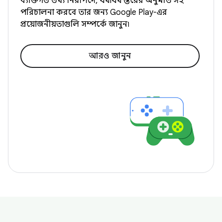
ব্যক্তিগত তথ্য নিরাপদে, যথাযথ স্তরের অনুমতি সহ
পরিচালনা করবে তার জন্য Google Play-এর
প্রয়োজনীয়তাগুলি সম্পর্কে জানুন৷
আরও জানুন