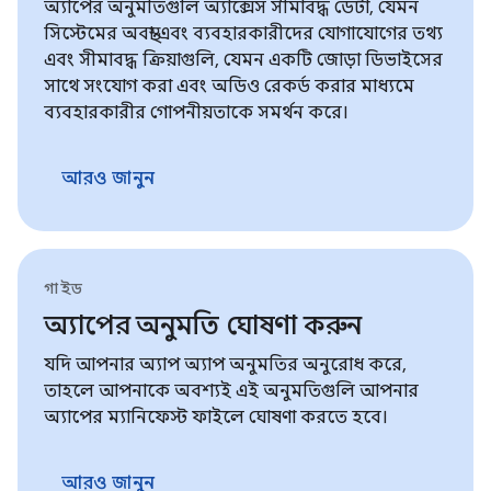
অ্যাপের অনুমতিগুলি অ্যাক্সেস সীমাবদ্ধ ডেটা, যেমন
সিস্টেমের অবস্থা এবং ব্যবহারকারীদের যোগাযোগের তথ্য
এবং সীমাবদ্ধ ক্রিয়াগুলি, যেমন একটি জোড়া ডিভাইসের
সাথে সংযোগ করা এবং অডিও রেকর্ড করার মাধ্যমে
ব্যবহারকারীর গোপনীয়তাকে সমর্থন করে।
আরও জানুন
গাইড
অ্যাপের অনুমতি ঘোষণা করুন
যদি আপনার অ্যাপ অ্যাপ অনুমতির অনুরোধ করে,
তাহলে আপনাকে অবশ্যই এই অনুমতিগুলি আপনার
অ্যাপের ম্যানিফেস্ট ফাইলে ঘোষণা করতে হবে।
আরও জানুন