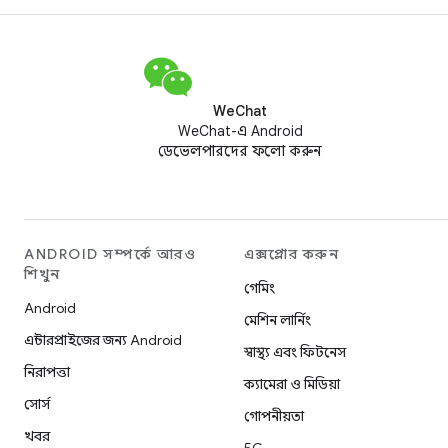
WeChat
WeChat-এ Android
ডেভেলপারদের ফলো করুন
ANDROID সম্পর্কে আরও
এক্সপ্লোর করুন
শিখুন
গেমিং
Android
মেশিন লার্নিং
এন্টারপ্রাইজের জন্য Android
স্বাস্থ্য এবং ফিটনেস
নিরাপত্তা
ক্যামেরা ও মিডিয়া
সোর্স
গোপনীয়তা
খবর