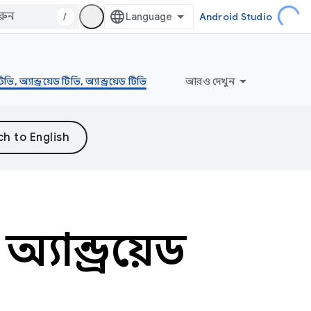
/
Android Studio
টিভি, অ্যান্ড্রয়েড টিভি, অ্যান্ড্রয়েড টিভি
আরও দেখুন
অ্যান্ড্রয়েড