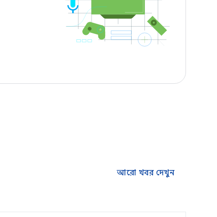
আরো খবর দেখুন