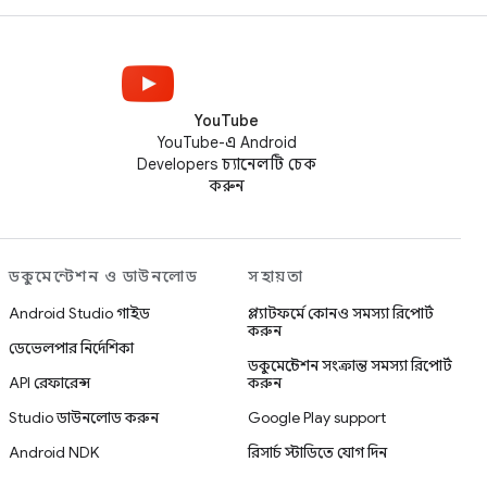
YouTube
YouTube-এ Android
Developers চ্যানেলটি চেক
করুন
ডকুমেন্টেশন ও ডাউনলোড
সহায়তা
Android Studio গাইড
প্ল্যাটফর্মে কোনও সমস্যা রিপোর্ট
করুন
ডেভেলপার নির্দেশিকা
ডকুমেন্টেশন সংক্রান্ত সমস্যা রিপোর্ট
API রেফারেন্স
করুন
Studio ডাউনলোড করুন
Google Play support
Android NDK
রিসার্চ স্টাডিতে যোগ দিন