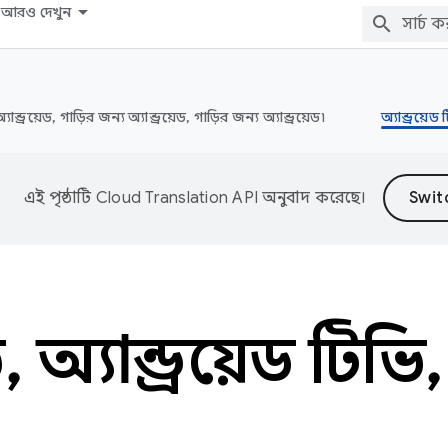
আরও দেখুন
যান্ড্রয়েড, গাড়ির জন্য অ্যান্ড্রয়েড, গাড়ির জন্য অ্যান্ড্রয়েড৷
অ্যান্ড্রয়েড 
এই পৃষ্ঠাটি
Cloud Translation API
অনুবাদ করেছে।
, অ্যান্ড্রয়েড টিভি, 