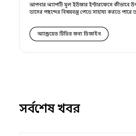
আপনার অ্যাপটি মূল ইউজার ইন্টারফেসে কীভাবে উপস
তাদের পছন্দের বিষয়বস্তু পেতে সাহায্য করতে পারে তা 
অ্যান্ড্রয়েড টিভির জন্য ডিজাইন
সর্বশেষ খবর