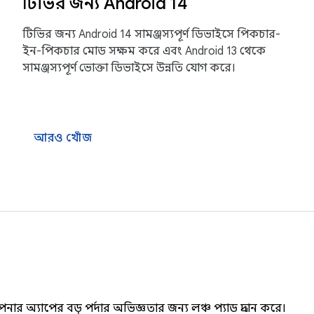
টিভির জন্য Android 14
টিভির জন্য Android 14 সামঞ্জস্যপূর্ণ ডিভাইসে পিকচার-
ইন-পিকচার মোড সক্ষম করে এবং Android 13 থেকে
সামঞ্জস্যপূর্ণ ভোক্তা ডিভাইসে উন্নতি যোগ করে।
আরও খোঁজ
আপনার অ্যাপের বড় পর্দার অভিজ্ঞতার জন্য লঞ্চ প্যাড প্রদান করে।