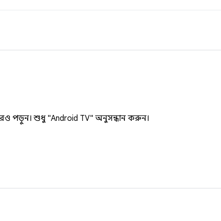
ও পড়ুন। শুধু "Android TV" অনুসন্ধান করুন।