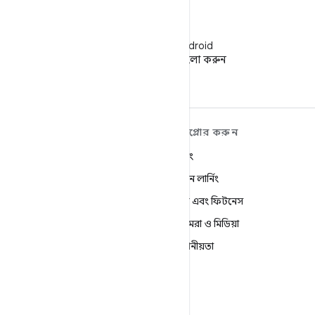
WeChat
WeChat-এ Android
ডেভেলপারদের ফলো করুন
ANDROID সম্পর্কে আরও
এক্সপ্লোর করুন
শিখুন
গেমিং
Android
মেশিন লার্নিং
এন্টারপ্রাইজের জন্য Android
স্বাস্থ্য এবং ফিটনেস
নিরাপত্তা
ক্যামেরা ও মিডিয়া
সোর্স
গোপনীয়তা
খবর
5G
ব্লগ
Podcasts