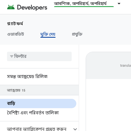
আবশ্যিক, অপরিহার্য, অপরিহার্য
প্ল্যাটফর্ম
ওভারভিউ
মুক্তি দেয়
প্রযুক্তি
সমস্ত অ্যান্ড্রয়েড রিলিজ
অ্যান্ড্রয়েড 15
বাড়ি
বৈশিষ্ট্য এবং পরিবর্তন তালিকা
আপনার অ্যাপ্লিকেশন প্রস্তুত করুন