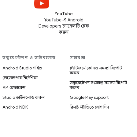
YouTube
YouTube-এ Android
Developers চ্যানেলটি চেক
করুন
ডকুমেন্টেশন ও ডাউনলোড
সহায়তা
Android Studio গাইড
প্ল্যাটফর্মে কোনও সমস্যা রিপোর্ট
করুন
ডেভেলপার নির্দেশিকা
ডকুমেন্টেশন সংক্রান্ত সমস্যা রিপোর্ট
API রেফারেন্স
করুন
Studio ডাউনলোড করুন
Google Play support
Android NDK
রিসার্চ স্টাডিতে যোগ দিন