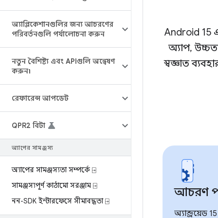
অ্যাপ্লিকেশানগুলির জন্য আচরণের
Android 15 এক
পরিবর্তনগুলি পর্যালোচনা করুন
অ্যাপ, উচ্চ
নতুন বৈশিষ্ট্য এবং APIগুলি অন্বেষণ
স্বজ্ঞাত ব্য
করুন৷
রেফারেন্স আপডেট
QPR2 বিটা
অ্যাপের সামঞ্জস্য
অ্যাপের সামঞ্জস্যতা সম্পর্কে ⍈
সামঞ্জস্যপূর্ণ কাঠামো সরঞ্জাম ⍈
আচরণ পর
নন-SDK ইন্টারফেসে সীমাবদ্ধতা ⍈
অ্যান্ড্রয়েড 1