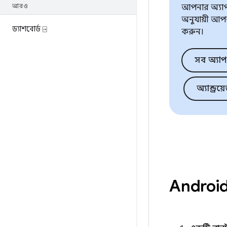
আপনার অ্যাপ
আরও
অনুযায়ী আপন
ড্যাশবোর্ড ⍈
করুন।
সব অ্যাপ
অ্যান্ড্র
Android 