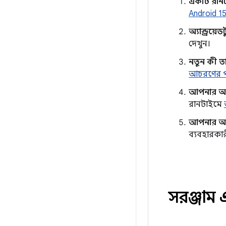
একটি রান
Android 1
অ্যান্ড্রয়
দেখুন।
নতুন কী ত
আচরণের পর
আপনার অ্য
রানটাইমে
আপনার অ্
ব্যবহারকা
সরঞ্জাম 