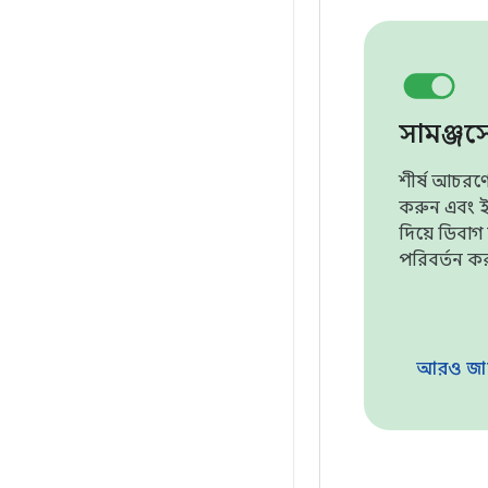
সামঞ্জস্
শীর্ষ আচরণ
করুন এবং ইন
দিয়ে ডিবাগ
পরিবর্তন ক
আরও জা