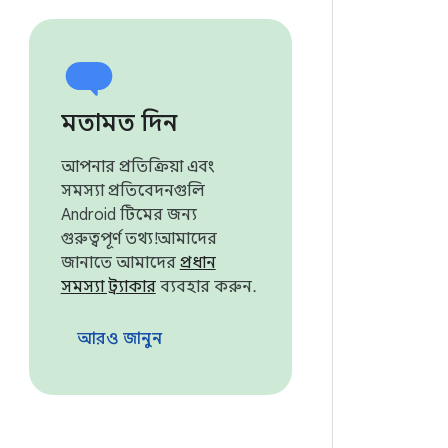
মতামত দিন
আপনার প্রতিক্রিয়া এবং
সমস্যা প্রতিবেদনগুলি
Android টিমের জন্য
গুরুত্বপূর্ণ তথ্য! আমাদের
জানাতে আমাদের
প্রধান
সমস্যা ট্র্যাকার
ব্যবহার করুন.
আরও জানুন