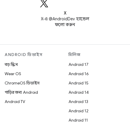
X
X-এ @AndroidDev হ্যান্ডেল
ফলো করুন
ANDROID ডিভাইস
রিলিজ
বড় স্ক্রিন
Android 17
Wear OS
Android 16
ChromeOS ডিভাইস
Android 15
গাড়ির জন্য Android
Android 14
Android TV
Android 13
Android 12
Android 11