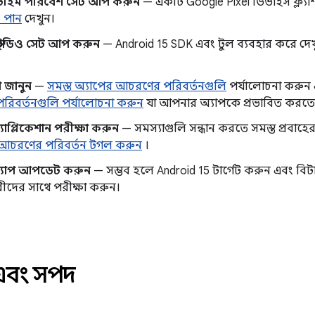
টাইম পরিবেশ সেট আপ করুন
— একটি Google Pixel ডিভাইস ফ্ল
5 পান
দেখুন।
েড স্টুডিও সেট আপ করুন
— Android 15 SDK এবং টুল ব্যবহার করে দেখ
া জানুন
—
সমস্ত অ্যাপের আচরণের পরিবর্তনগুলি
পর্যালোচনা করুন
িবর্তনগুলি পর্যালোচনা করুন
যা আপনার অ্যাপকে প্রভাবিত করতে
াপ্লিকেশান পরীক্ষা করুন
— সমস্যাগুলি সন্ধান করতে সমস্ত প্রবাহ
আচরণের পরিবর্তন টগল করুন
।
যাপ আপডেট করুন
— সম্ভব হলে Android 15 টার্গেট করুন এবং বিটা 
রীদের সাথে পরীক্ষা করুন।
এবং সম্পদ