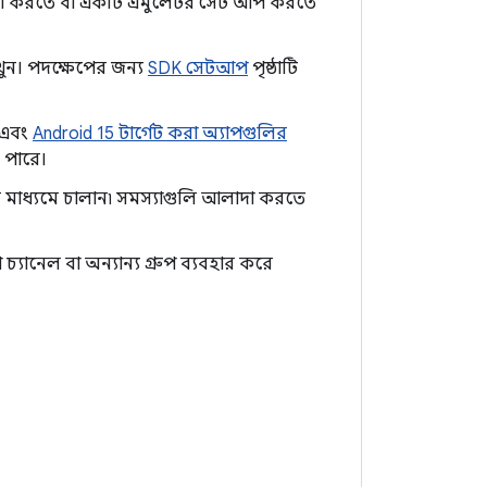
্যাশ করতে বা একটি এমুলেটর সেট আপ করতে
ুন। পদক্ষেপের জন্য
SDK সেটআপ
পৃষ্ঠাটি
 এবং
Android 15 টার্গেট করা অ্যাপগুলির
 পারে।
ের মাধ্যমে চালান৷ সমস্যাগুলি আলাদা করতে
চ্যানেল বা অন্যান্য গ্রুপ ব্যবহার করে