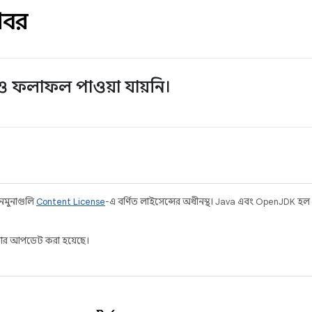
 খবর
 ফলাফল পাওয়া যায়নি।
 নমুনাগুলি
Content License
-এ বর্ণিত লাইসেন্সের অধীনস্থ। Java এবং OpenJDK হল O
ার আপডেট করা হয়েছে।