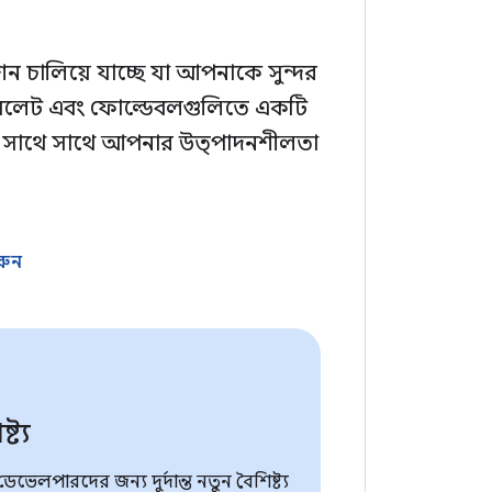
িশন চালিয়ে যাচ্ছে যা আপনাকে সুন্দর
্যাবলেট এবং ফোল্ডেবলগুলিতে একটি
ানের সাথে সাথে আপনার উত্পাদনশীলতা
রুন
্ট্য
5 ডেভেলপারদের জন্য দুর্দান্ত নতুন বৈশিষ্ট্য