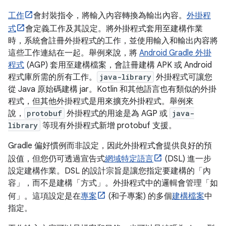
工作
會封裝指令，將輸入內容轉換為輸出內容。
外掛程
式
會定義工作及其設定。將外掛程式套用至建構作業
時，系統會註冊外掛程式的工作，並使用輸入和輸出內容將
這些工作連結在一起。舉例來說，將
Android Gradle 外掛
程式
(AGP) 套用至建構檔案，會註冊建構 APK 或 Android
程式庫所需的所有工作。
java-library
外掛程式可讓您
從 Java 原始碼建構 jar。Kotlin 和其他語言也有類似的外掛
程式，但其他外掛程式是用來擴充外掛程式。舉例來
說，
protobuf
外掛程式的用途是為 AGP 或
java-
library
等現有外掛程式新增 protobuf 支援。
Gradle 偏好慣例而非設定，因此外掛程式會提供良好的預
設值，但您仍可透過宣告式
網域特定語言
(DSL) 進一步
設定建構作業。DSL 的設計宗旨是讓您指定要建構的「內
容」
，而不是建構「方式」
。外掛程式中的邏輯會管理「如
何」。這項設定是在
專案
(和子專案) 的多個
建構檔案
中
指定。