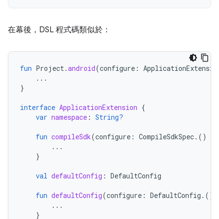
在幕後，DSL 程式碼類似於：
fun
Project
.
android
(
configure
:
ApplicationExtensio
...
}
interface
ApplicationExtension
{
var
namespace
:
String?
fun
compileSdk
(
configure
:
CompileSdkSpec
.()
-
>
...
}
val
defaultConfig
:
DefaultConfig
fun
defaultConfig
(
configure
:
DefaultConfig
.()
...
}