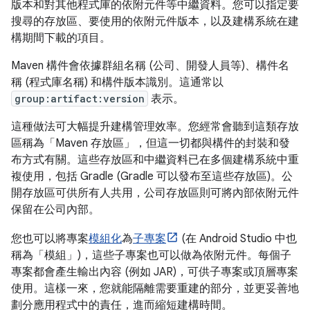
版本和對其他程式庫的依附元件等中繼資料。您可以指定要
搜尋的存放區、要使用的依附元件版本，以及建構系統在建
構期間下載的項目。
Maven 構件會依據群組名稱 (公司、開發人員等)、構件名
稱 (程式庫名稱) 和構件版本識別。這通常以
group:artifact:version
表示。
這種做法可大幅提升建構管理效率。您經常會聽到這類存放
區稱為「Maven 存放區」，但這一切都與構件的封裝和發
布方式有關。這些存放區和中繼資料已在多個建構系統中重
複使用，包括 Gradle (Gradle 可以發布至這些存放區)。公
開存放區可供所有人共用，公司存放區則可將內部依附元件
保留在公司內部。
您也可以將專案
模組化
為
子專案
(在 Android Studio 中也
稱為「模組」)，這些子專案也可以做為依附元件。每個子
專案都會產生輸出內容 (例如 JAR)，可供子專案或頂層專案
使用。這樣一來，您就能隔離需要重建的部分，並更妥善地
劃分應用程式中的責任，進而縮短建構時間。