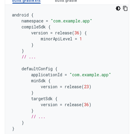
android
{
namespace
=
"com.example.app"
compileSdk
{
version
=
release
(
36
)
{
minorApiLevel
=
1
}
}
// ...
defaultConfig
{
applicationId
=
"com.example.app"
minSdk
{
version
=
release
(
23
)
}
targetSdk
{
version
=
release
(
36
)
}
// ...
}
}