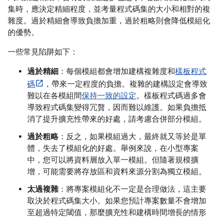
集時，應決定精細程度，並考量程式碼集的大小和相對的複
雜度。過於精細會導致負擔加重，過於粗略則會降低模組化
的優勢。
一些常見陷阱如下：
過於精細
：每個模組都會增加建構複雜度和
樣板程式
碼
，帶來一定程度的負擔。複雜的建構設定會導致
難以在各模組間
保持一致的設定
。樣板程式碼過多會
導致程式碼集變得冗贅，因而難以維護。如果負擔抵
消了提升擴充性帶來的好處，請考慮合併部分模組。
過於粗略
：反之，如果模組過大，最終就又等於是單
體，失去了模組化的好處。舉例來說，在小型專案
中，您可以將資料層放入單一模組。但隨著規模擴
增，可能需要將存放區和資料來源分割為獨立模組。
太過複雜
：將專案模組化不一定是合理做法，這主要
取決於程式碼集大小。如果您預計專案數量不會增加
至超過特定閾值，那麼擴充性和建構時間增長的情形