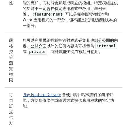
性
能的總和，而功能會歸類成獨立的模組。特定模組提供
的功能不一定會在特定應用程式中啟用。舉例來
:feature:news
說，
可以是完整版變種版本和
Wear 應用程式的一部分，但不能是試用版變種版本的
一部分。
嚴
您可以利用模組輕鬆控管對程式碼集其他部分公開的內
internal
格
容。公開介面以外的任何內容均可標示為
private
控
或
，這樣就能避免在模組外使用。
管
瀏
覽
權
限
可
Play Feature Delivery
會使用應用程式套件的進階功
自
能，方便您依條件或隨選方式提供應用程式的特定功
訂
能。
提
供
方