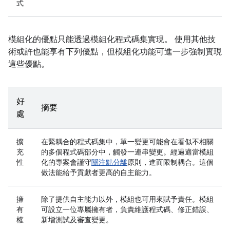
式
模組化的優點只能透過模組化程式碼集實現。 使用其他技
術或許也能享有下列優點，但模組化功能可進一步強制實現
這些優點。
好
摘要
處
擴
在緊耦合的程式碼集中，單一變更可能會在看似不相關
充
的多個程式碼部分中，觸發一連串變更。經過適當模組
性
化的專案會謹守
關注點分離
原則，進而限制耦合。這個
做法能給予貢獻者更高的自主能力。
擁
除了提供自主能力以外，模組也可用來賦予責任。模組
有
可設立一位專屬擁有者，負責維護程式碼、修正錯誤、
權
新增測試及審查變更。