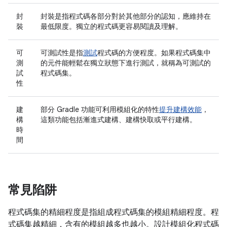
封
封裝是指程式碼各部分對於其他部分的認知，應維持在
裝
最低限度。獨立的程式碼更容易閱讀及理解。
可
可測試性是指
測試
程式碼的方便程度。如果程式碼集中
測
的元件能輕鬆在獨立狀態下進行測試，就稱為可測試的
試
程式碼集。
性
建
部分 Gradle 功能可利用模組化的特性
提升建構效能
，
構
這類功能包括漸進式建構、建構快取或平行建構。
時
間
常見陷阱
程式碼集的精細程度是指組成程式碼集的模組精細程度。程
式碼集越精細，含有的模組越多也越小。設計模組化程式碼