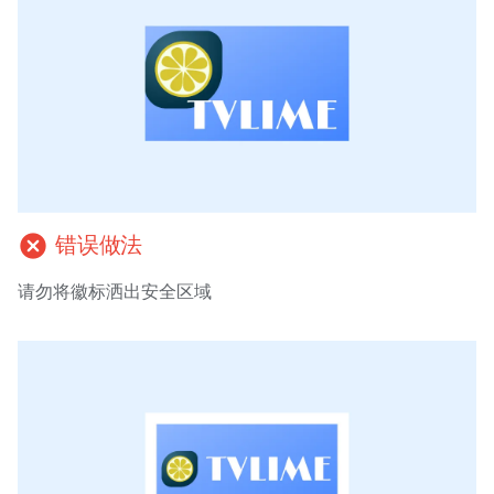
cancel
错误做法
请勿将徽标洒出安全区域