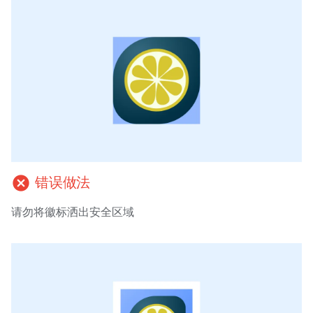
cancel
错误做法
请勿将徽标洒出安全区域