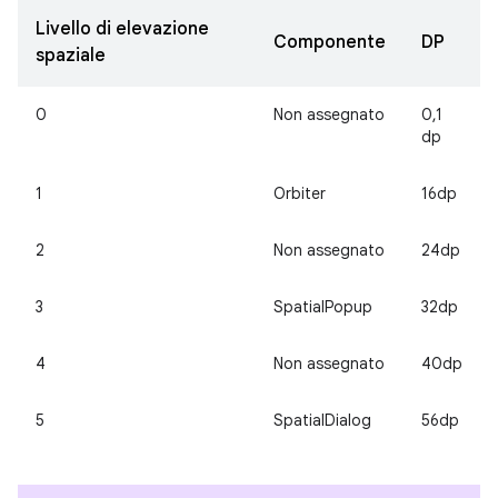
Livello di elevazione
Componente
DP
spaziale
0
Non assegnato
0,1
dp
1
Orbiter
16dp
2
Non assegnato
24dp
3
SpatialPopup
32dp
4
Non assegnato
40dp
5
SpatialDialog
56dp