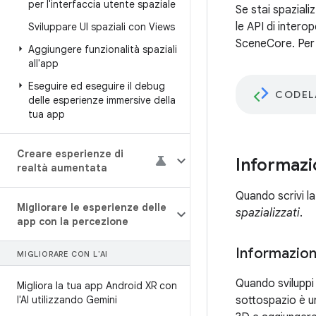
per l'interfaccia utente spaziale
Se stai spaziali
le API di intero
Sviluppare UI spaziali con Views
SceneCore. Per 
Aggiungere funzionalità spaziali
all'app
Eseguire ed eseguire il debug
CODEL
delle esperienze immersive della
tua app
Creare esperienze di
Informazi
realtà aumentata
Quando scrivi l
Migliorare le esperienze delle
spazializzati
.
app con la percezione
Informazioni
MIGLIORARE CON L'AI
Quando sviluppi
Migliora la tua app Android XR con
l'AI utilizzando Gemini
sottospazio è un