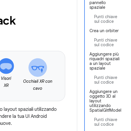
pannello
spaziale
ack
Punti chiave
sul codice
Crea un orbiter
Punti chiave
sul codice
Aggiungere più
riquadri spaziali
a un layout
spaziale
Punti chiave
Visori
Occhiali XR con
sul codice
XR
cavo
Aggiungere un
oggetto 3D al
layout
utilizzando
 layout spaziali utilizzando
SpatialGltfModel
dere la tua UI Android
Punti chiave
nuove.
sul codice