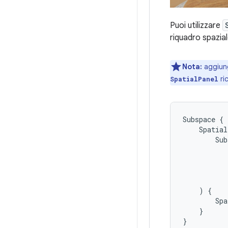
Puoi utilizzare
riquadro spazia
Nota:
aggiun
ri
SpatialPanel
Subspace
{
Spatial
Sub
)
{
Spa
}
}