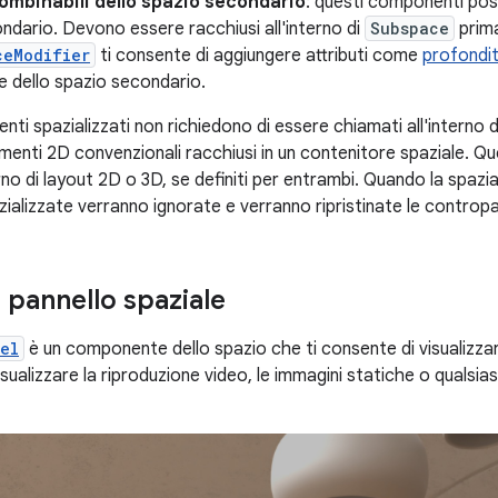
mbinabili dello spazio secondario
: questi componenti poss
ndario. Devono essere racchiusi all'interno di
Subspace
prima
ceModifier
ti consente di aggiungere attributi come
profondit
 dello spazio secondario.
enti spazializzati non richiedono di essere chiamati all'interno
lementi 2D convenzionali racchiusi in un contenitore spaziale. 
terno di layout 2D o 3D, se definiti per entrambi. Quando la spazia
zializzate verranno ignorate e verranno ripristinate le contropa
 pannello spaziale
el
è un componente dello spazio che ti consente di visualizzare
sualizzare la riproduzione video, le immagini statiche o qualsias