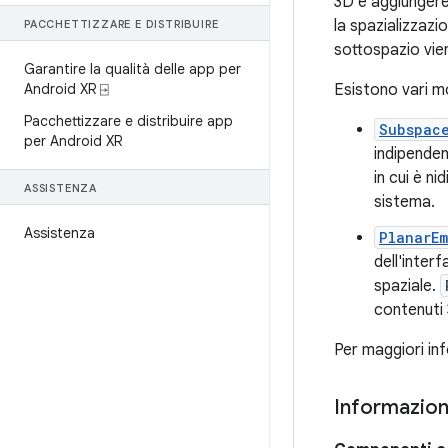
3D e aggiungere
la spazializzazi
PACCHETTIZZARE E DISTRIBUIRE
sottospazio vie
Garantire la qualità delle app per
Android XR ⍈
Esistono vari m
Pacchettizzare e distribuire app
Subspac
per Android XR
indipenden
in cui è ni
ASSISTENZA
sistema.
Assistenza
PlanarE
dell'inter
spaziale.
contenuti 
Per maggiori in
Informazioni