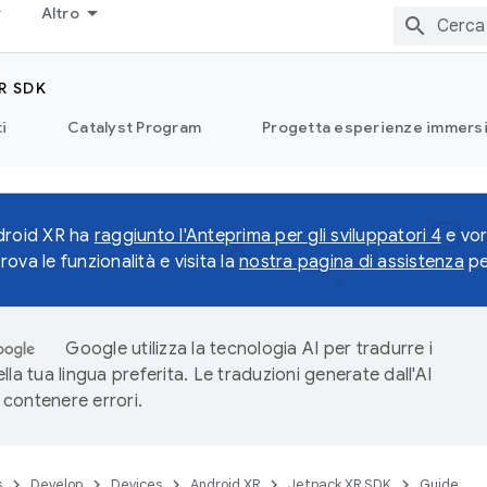
Altro
R SDK
i
Catalyst Program
Progetta esperienze immersi
droid XR ha
raggiunto l'Anteprima per gli sviluppatori 4
e vor
ova le funzionalità e visita la
nostra pagina di assistenza
pe
Google utilizza la tecnologia AI per tradurre i
lla tua lingua preferita. Le traduzioni generate dall'AI
contenere errori.
s
Develop
Devices
Android XR
Jetpack XR SDK
Guide