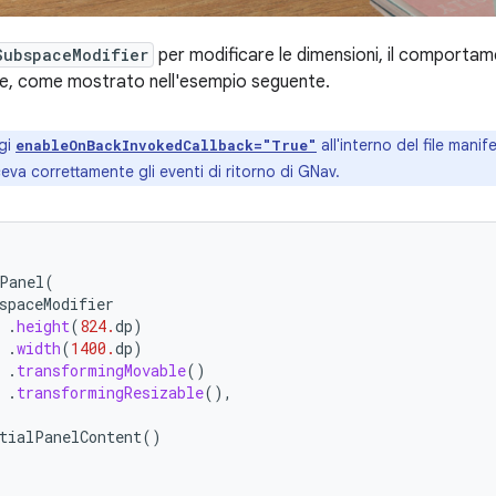
SubspaceModifier
per modificare le dimensioni, il comportam
le, come mostrato nell'esempio seguente.
gi
all'interno del file mani
enableOnBackInvokedCallback="True"
ceva correttamente gli eventi di ritorno di GNav.
Panel
(
spaceModifier
.
height
(
824.
dp
)
.
width
(
1400.
dp
)
.
transformingMovable
()
.
transformingResizable
(),
tialPanelContent
()