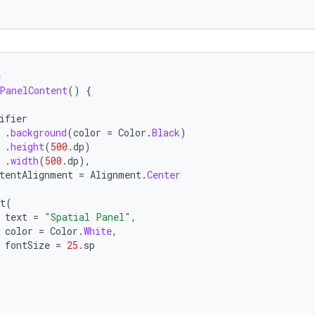
e
PanelContent
()
{
ifier
.
background
(
color
=
Color
.
Black
)
.
height
(
500.
dp
)
.
width
(
500.
dp
),
tentAlignment
=
Alignment
.
Center
t
(
text
=
"Spatial Panel"
,
color
=
Color
.
White
,
fontSize
=
25.
sp