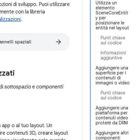
Utilizza un
ioni di sviluppo. Puoi utilizzare
elemento
mente con la libreria
SceneCoreEntit
y per
alizzazioni
.
posizionare le
entità nel layout
Punti chiave
arrow_forward
nnelli spaziali
sul codice
Informazioni
aggiuntive
Aggiungere una
zzati
superficie per i
contenuti di
immagini o video
di
sottospazio
e
componenti
Punti chiave
sul codice
Aggiungere una
piattaforma per
contenuti video
protetti da DRM
 app o al tuo layout. Un
rire contenuti 3D, creare layout
Aggiungere altri
componenti