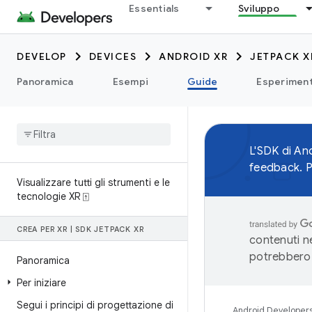
Essentials
Sviluppo
DEVELOP
DEVICES
ANDROID XR
JETPACK X
Panoramica
Esempi
Guide
Esperiment
L'SDK di An
feedback. Pr
Visualizzare tutti gli strumenti e le
tecnologie XR ⍐
CREA PER XR
|
SDK JETPACK XR
contenuti ne
potrebbero 
Panoramica
Per iniziare
Segui i principi di progettazione di
Android Developer