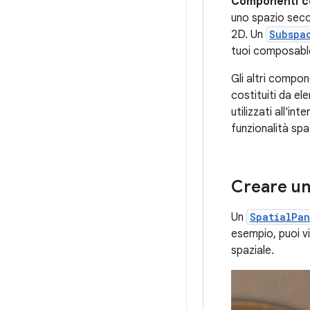
Componenti co
uno spazio seco
2D. Un
Subspa
tuoi composable
Gli altri compon
costituiti da e
utilizzati all'in
funzionalità spa
Creare un
Un
SpatialPan
esempio, puoi vi
spaziale.