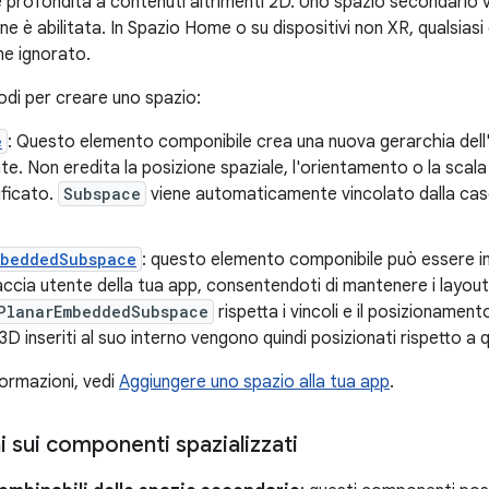
 profondità a contenuti altrimenti 2D. Uno spazio secondario v
one è abilitata. In Spazio Home o su dispositivi non XR, qualsiasi
ne ignorato.
odi per creare uno spazio:
e
: Questo elemento componibile crea una nuova gerarchia dell'
te. Non eredita la posizione spaziale, l'orientamento o la scala
dificato.
Subspace
viene automaticamente vincolato dalla casel
mbeddedSubspace
: questo elemento componibile può essere in
faccia utente della tua app, consentendoti di mantenere i layout
PlanarEmbeddedSubspace
rispetta i vincoli e il posizionamen
3D inseriti al suo interno vengono quindi posizionati rispetto a 
formazioni, vedi
Aggiungere uno spazio alla tua app
.
 sui componenti spazializzati