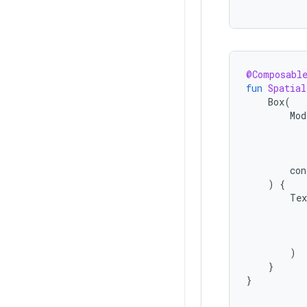
@Composabl
fun
Spatial
Box
(
Mod
con
)
{
Tex
)
}
}