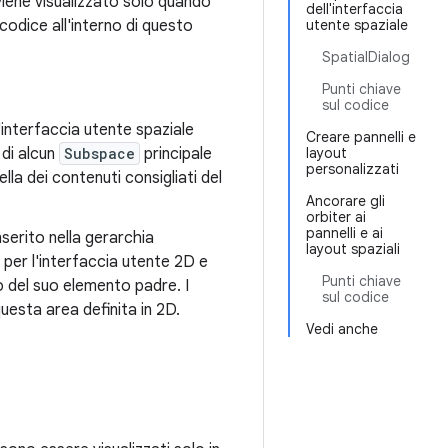
iene visualizzato solo quando
dell'interfaccia
 codice all'interno di questo
utente spaziale
SpatialDialog
Punti chiave
sul codice
interfaccia utente spaziale
Creare pannelli e
 di alcun
Subspace
principale
layout
personalizzati
la dei contenuti consigliati del
Ancorare gli
orbiter ai
pannelli e ai
serito nella gerarchia
layout spaziali
 per l'interfaccia utente 2D e
Punti chiave
to del suo elemento padre. I
sul codice
questa area definita in 2D.
Vedi anche