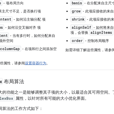
n
basis
- 项布局方向
- 在分配来自
主尺
grow
果
主尺寸
不足，是否换行项
- 此项应接收的来自
ontent
shrink
- 如何沿
主轴
分配
项
- 此项应接收的
ms
alignSelf
- 如何沿
交叉轴
对齐
项
- 如何将来自
alignItems
项，会替换
tent
- 当有多行时，如何分配来自
order
额外空间
- 控制布局顺序
columnGap
- 在项和行之间添加空
如需详细了解这些属性，请参
些属性，请参阅
设置容器行为
。
x
布局算法
大的功能之一是能够调整其子项的大小，以最适合其可用空间。
lexBox
属性，以针对所有可能的大小优化界面。
局算法的工作方式如下：