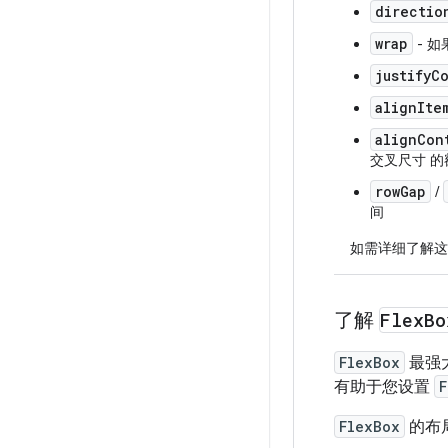
directio
wrap
- 如
justifyC
alignIte
alignCon
交叉尺寸
的
rowGap
/
间
如需详细了解这
了解
Flex
Bo
FlexBox
最强
有助于您设置
F
FlexBox
的布