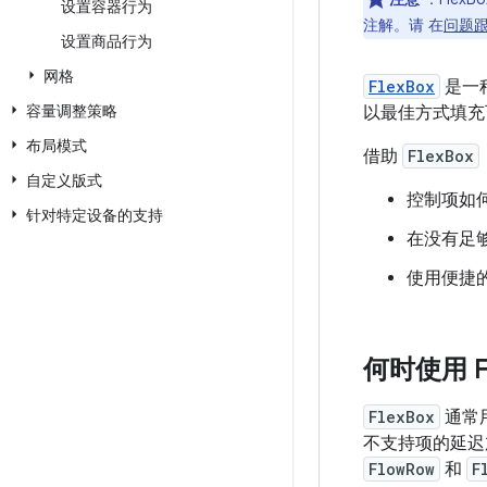
设置容器行为
注解。请 在
问题
设置商品行为
网格
FlexBox
是一
容量调整策略
以最佳方式填充
布局模式
借助
FlexBox
自定义版式
控制项如
针对特定设备的支持
在没有足
使用便捷
何时使用 F
FlexBox
通常
不支持项的延迟
FlowRow
和
F