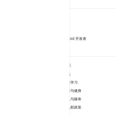
微信
在微信中关注 Android 开发者
关于 ANDROID
发现
Android
游戏
适用于企业的 Android
机器学习
安全
健康与健身
源代码
相机与媒体
新闻
隐私权政策
博客
5G