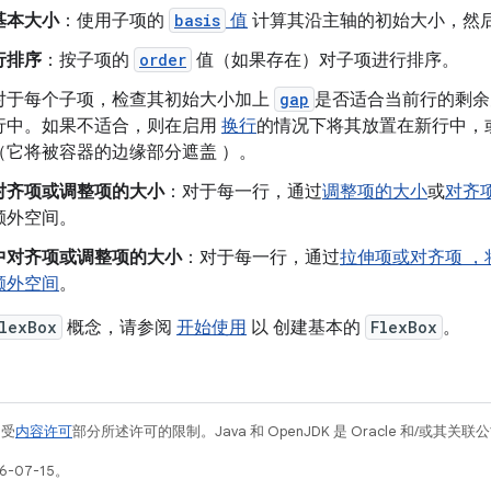
基本大小
：使用子项的
basis
值
计算其沿主轴的初始大小，然
行排序
：按子项的
order
值（如果存在）对子项进行排序。
对于每个子项，检查其初始大小加上
gap
是否适合当前行的剩余
行中。如果不适合，则在启用
换行
的情况下将其放置在新行中，
（它将被容器的边缘部分遮盖 ）。
对齐项或调整项的大小
：对于每一行，通过
调整项的大小
或
对齐
额外空间。
中对齐项或调整项的大小
：对于每一行，通过
拉伸项或对齐项 ，
额外空间
。
lexBox
概念，请参阅
开始使用
以 创建基本的
FlexBox
。
例受
内容许可
部分所述许可的限制。Java 和 OpenJDK 是 Oracle 和/或其
-07-15。