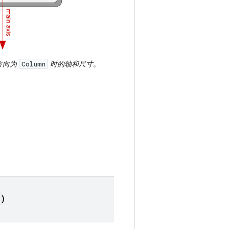
方向为
时的轴和尺寸。
Column
)