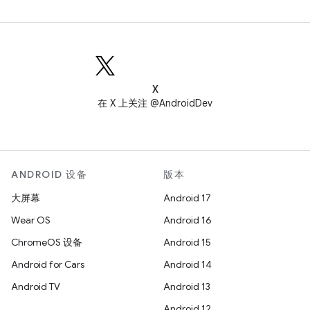
X
在 X 上关注 @AndroidDev
ANDROID 设备
版本
大屏幕
Android 17
Wear OS
Android 16
ChromeOS 设备
Android 15
Android for Cars
Android 14
Android TV
Android 13
Android 12