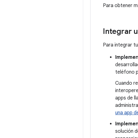
Para obtener m
Integrar 
Para integrar tu
Implemen
desarrolla
teléfono p
Cuando rea
interopere
apps de l
administra
una app d
Implemen
solución d