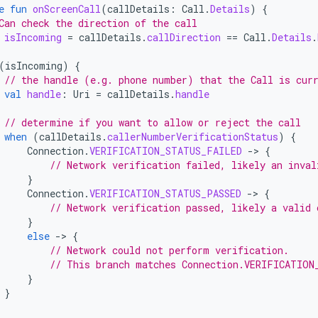
e
fun
onScreenCall
(
callDetails
:
Call
.
Details
)
{
Can check the direction of the call
isIncoming
=
callDetails
.
callDirection
==
Call
.
Details
.
(
isIncoming
)
{
// the handle (e.g. phone number) that the Call is cur
val
handle
:
Uri
=
callDetails
.
handle
// determine if you want to allow or reject the call
when
(
callDetails
.
callerNumberVerificationStatus
)
{
Connection
.
VERIFICATION_STATUS_FAILED
-
>
{
// Network verification failed, likely an inval
}
Connection
.
VERIFICATION_STATUS_PASSED
-
>
{
// Network verification passed, likely a valid 
}
else
-
>
{
// Network could not perform verification.
// This branch matches Connection.VERIFICATION
}
}