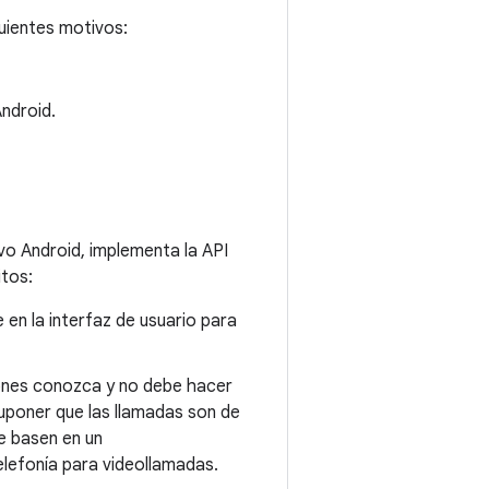
uientes motivos:
Android.
vo Android, implementa la API
itos:
en la interfaz de usuario para
ones conozca y no debe hacer
suponer que las llamadas son de
e basen en un
elefonía para videollamadas.