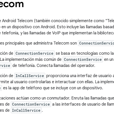
lecom
e Android Telecom (también conocido simplemente como "Tele
o en un dispositivo con Android. Esto incluye las llamadas bas
 telefonía, y las llamadas de VoIP que implementan la bibliote
s principales que administra Telecom son
ConnectionServi
ción de
ConnectionService
se basa en tecnologías como l
. La implementación más común de
ConnectionService
en un
rvice
de telefonía. Conecta llamadas del operador.
ción de
InCallService
proporciona una interfaz de usuario a
rmite al usuario controlarlas e interactuar con ellas. La impl
e
es la app de teléfono que se incluye con un dispositivo.
caciones actúan como un conmutador. Enruta las llamadas que
nes de
ConnectionService
a las interfaces de usuario de ll
nes de
InCallService
.