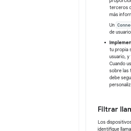
proporcion
terceros d
más infor
Un
Conne
de usuario
Implement
tu propia
usuario, y
Cuando us
sobre las
debe segu
personali
Filtrar ll
Los dispositivo
identifique lla