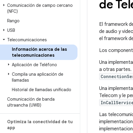
de Te
Comunicación de campo cercano
(NFC)
Rango
El framework d
USB
de audio y vide
el framework de
Telecomunicaciones
Información acerca de las
Los componente
telecomunicaciones
Una implementa
Aplicación de Teléfono
a otras partes
Compila una aplicación de
ConnectionSe
llamadas
Una implementa
Historial de llamadas unificado
Telecom y le pe
Comunicación de banda
InCallServic
ultraancha (UWB)
Las telecomuni
implementacio
Optimiza la conectividad de tu
app
implementacio