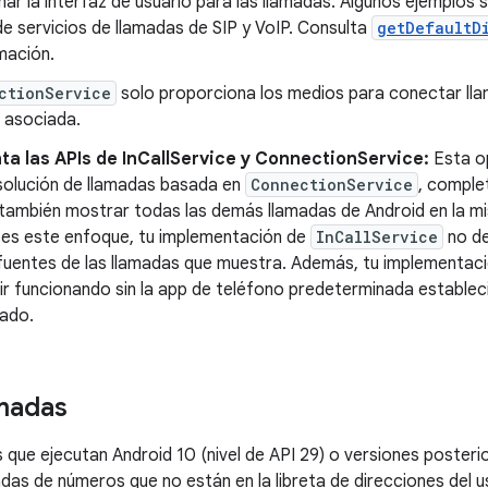
ar la interfaz de usuario para las llamadas. Algunos ejemplos
e servicios de llamadas de SIP y VoIP. Consulta
getDefaultD
mación.
ctionService
solo proporciona los medios para conectar lla
 asociada.
a las APIs de InCallService y ConnectionService:
Esta op
 solución de llamadas basada en
ConnectionService
, comple
 también mostrar todas las demás llamadas de Android en la mi
es este enfoque, tu implementación de
InCallService
no de
 fuentes de las llamadas que muestra. Además, tu implementac
ir funcionando sin la app de teléfono predeterminada establec
zado.
amadas
s que ejecutan Android 10 (nivel de API 29) o versiones poster
madas de números que no están en la libreta de direcciones del