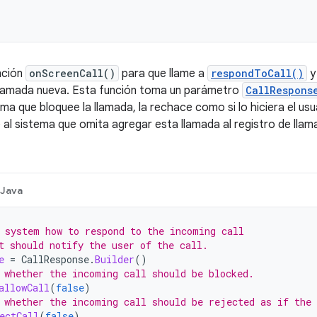
nción
onScreenCall()
para que llame a
respondToCall()
y
llamada nueva. Esta función toma un parámetro
CallRespons
tema que bloquee la llamada, la rechace como si lo hiciera el usu
e al sistema que omita agregar esta llamada al registro de llam
Java
 system how to respond to the incoming call
t should notify the user of the call.
e
=
CallResponse
.
Builder
()
 whether the incoming call should be blocked.
allowCall
(
false
)
 whether the incoming call should be rejected as if the
ectCall
(
false
)