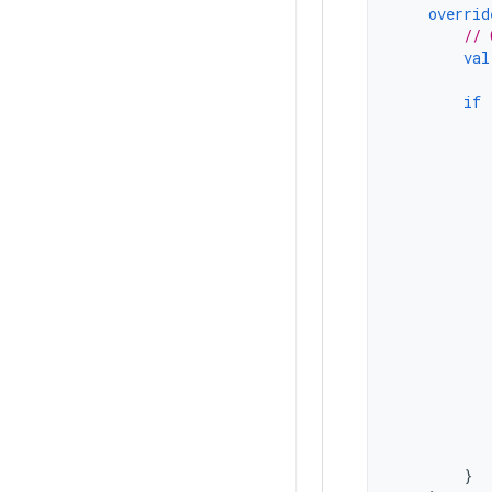
overrid
// 
val
if
}