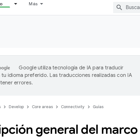
lo
Más
Google utiliza tecnología de IA para traducir
 tu idioma preferido. Las traducciones realizadas con IA
ener errores.
s
Develop
Core areas
Connectivity
Guías
pción general del marco 