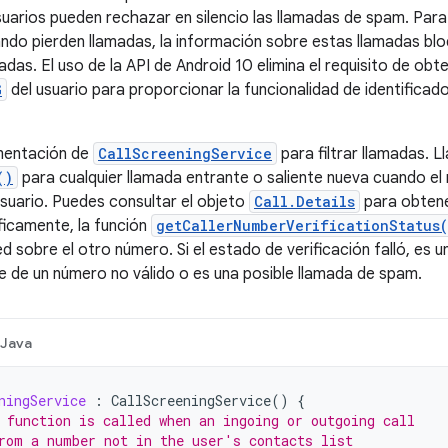
uarios pueden rechazar en silencio las llamadas de spam. Para
ando pierden llamadas, la información sobre estas llamadas blo
adas. El uso de la API de Android 10 elimina el requisito de obt
G
del usuario para proporcionar la funcionalidad de identifica
mentación de
CallScreeningService
para filtrar llamadas. L
()
para cualquier llamada entrante o saliente nueva cuando el 
suario. Puedes consultar el objeto
Call.Details
para obtene
ficamente, la función
getCallerNumberVerificationStatus
 sobre el otro número. Si el estado de verificación falló, es u
e de un número no válido o es una posible llamada de spam.
Java
ningService
:
CallScreeningService
()
{
 function is called when an ingoing or outgoing call
rom a number not in the user's contacts list