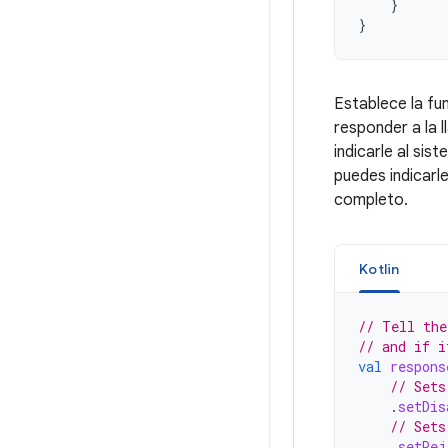
}
}
Establece la fu
responder a la 
indicarle al sis
puedes indicarl
completo.
Kotlin
// Tell the
// and if i
val
respons
// Sets
.
setDis
// Sets
.
setRej