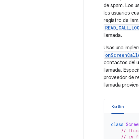
de spam. Los us
los usuarios cu
registro de llam
READ_CALL_LO
llamada.
Usas una imple
onScreenCall
contactos del u
llamada. Especí
proveedor de red
llamada provien
Kotlin
class
Scree
// This
// is f