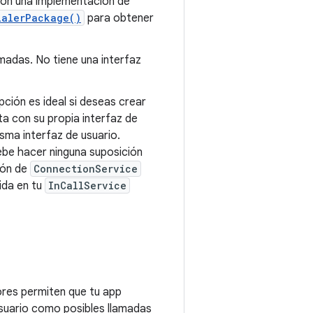
 son una implementación de
ialerPackage()
para obtener
madas. No tiene una interfaz
ción es ideal si deseas crear
ta con su propia interfaz de
sma interfaz de usuario.
be hacer ninguna suposición
ión de
ConnectionService
ida en tu
InCallService
iores permiten que tu app
 usuario como posibles llamadas