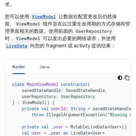
求。
您可以使用
ViewModel
让数据在配置更改后仍然保
留。
ViewModel
组件旨在以注重生命周期的方式存储和管
理界面相关的数据。使用前面的
UserRepository
时，
ViewModel
可以发出必要的网络请求，并使用
LiveData
向您的 fragment 或 activity 提供结果：
Kotlin
Java
class
MainViewModel
constructor
(
savedStateHandle
:
SavedStateHandle
,
userRepository
:
UserRepository
)
:
ViewModel
()
{
private
val
userId
:
String
=
savedStateHandle
[
throw
IllegalArgumentException
(
"Missing us
private
val
_user
=
MutableLiveData<User>
()
val
user
=
_user
as
LiveData<User>