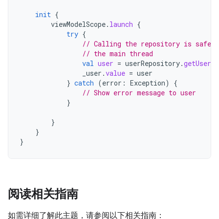
init
{
viewModelScope
.
launch
{
try
{
// Calling the repository is safe 
// the main thread
val
user
=
userRepository
.
getUserBy
_user
.
value
=
user
}
catch
(
error
:
Exception
)
{
// Show error message to user
}
}
}
}
阅读相关指南
如需详细了解此主题，请参阅以下相关指南：