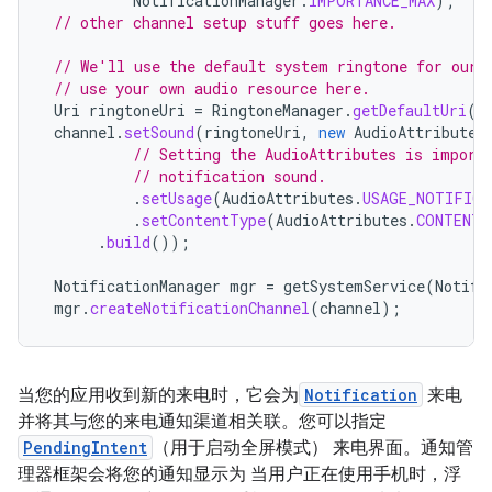
NotificationManager
.
IMPORTANCE_MAX
);
// other channel setup stuff goes here.
// We'll use the default system ringtone for our 
// use your own audio resource here.
Uri
ringtoneUri
=
RingtoneManager
.
getDefaultUri
(
R
channel
.
setSound
(
ringtoneUri
,
new
AudioAttributes
// Setting the AudioAttributes is import
// notification sound.
.
setUsage
(
AudioAttributes
.
USAGE_NOTIFICA
.
setContentType
(
AudioAttributes
.
CONTENT_
.
build
());
NotificationManager
mgr
=
getSystemService
(
Notifi
mgr
.
createNotificationChannel
(
channel
);
当您的应用收到新的来电时，它会为
Notification
来电
并将其与您的来电通知渠道相关联。您可以指定
PendingIntent
（用于启动全屏模式） 来电界面。通知管
理器框架会将您的通知显示为 当用户正在使用手机时，浮