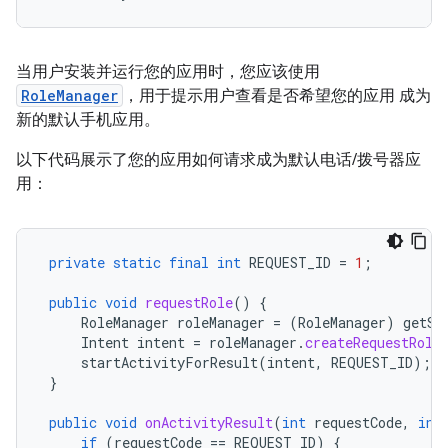
当用户安装并运行您的应用时，您应该使用
RoleManager
，用于提示用户查看是否希望您的应用 成为
新的默认手机应用。
以下代码展示了您的应用如何请求成为默认电话/拨号器应
用：
private
static
final
int
REQUEST_ID
=
1
;
public
void
requestRole
()
{
RoleManager
roleManager
=
(
RoleManager
)
getSy
Intent
intent
=
roleManager
.
createRequestRole
startActivityForResult
(
intent
,
REQUEST_ID
);
}
public
void
onActivityResult
(
int
requestCode
,
int
if
(
requestCode
==
REQUEST_ID
)
{