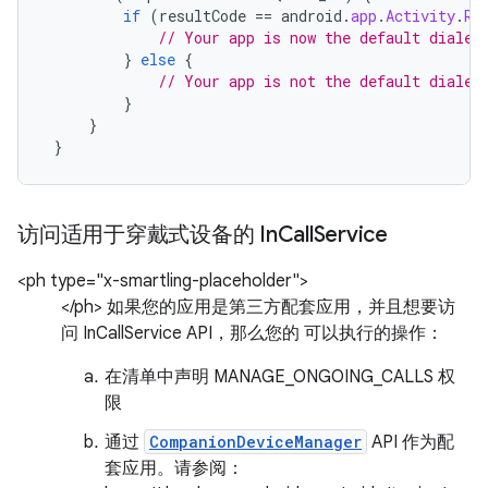
if
(
resultCode
==
android
.
app
.
Activity
.
RE
// Your app is now the default dialer
}
else
{
// Your app is not the default dialer
}
}
}
访问适用于穿戴式设备的 In
Call
Service
<ph type="x-smartling-placeholder">
</ph> 如果您的应用是第三方配套应用，并且想要访
问 InCallService API，那么您的 可以执行的操作：
在清单中声明 MANAGE_ONGOING_CALLS 权
限
通过
CompanionDeviceManager
API 作为配
套应用。请参阅：