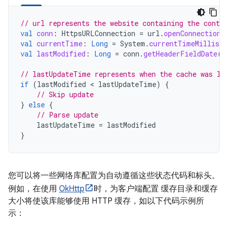
// url represents the website containing the conten
val
conn
:
HttpsURLConnection
=
url
.
openConnection
(
val
currentTime
:
Long
=
System
.
currentTimeMillis
(
val
lastModified
:
Long
=
conn
.
getHeaderFieldDate
(
"
// lastUpdateTime represents when the cache was la
if
(
lastModified
 < 
lastUpdateTime
)
{
// Skip update
}
else
{
// Parse update
lastUpdateTime
=
lastModified
}
您可以将一些网络库配置为自动遵循这些状态代码和标头。
例如，在使用
OkHttp
时，为客户端配置 缓存目录和缓存
大小将使该库能够使用 HTTP 缓存，如以下代码示例所
示：