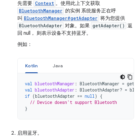
先需要
Context
。使用此上下文获取
BluetoothManager
的实例 系统服务正在呼
叫
BluetoothManager#getAdapter
将为您提供
BluetoothAdapter
对象。如果
getAdapter()
返
回 null， 则表示设备不支持蓝牙。
例如：
Kotlin
Java
val
bluetoothManager
:
BluetoothManager
=
getS
val
bluetoothAdapter
:
BluetoothAdapter? 
=
blu
if
(
bluetoothAdapter
==
null
)
{
// Device doesn't support Bluetooth
}
启用蓝牙。