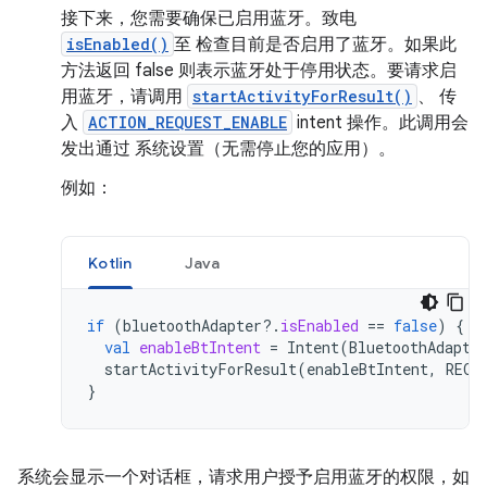
接下来，您需要确保已启用蓝牙。致电
isEnabled()
至 检查目前是否启用了蓝牙。如果此
方法返回 false 则表示蓝牙处于停用状态。要请求启
用蓝牙，请调用
startActivityForResult()
、 传
入
ACTION_REQUEST_ENABLE
intent 操作。此调用会
发出通过 系统设置（无需停止您的应用）。
例如：
Kotlin
Java
if
(
bluetoothAdapter
?.
isEnabled
==
false
)
{
val
enableBtIntent
=
Intent
(
BluetoothAdapte
startActivityForResult
(
enableBtIntent
,
REQU
}
系统会显示一个对话框，请求用户授予启用蓝牙的权限，如