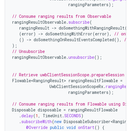
rangingParameters
);
// Consume ranging results from Observable
rangingResultObservable
.
subscribe
(
rangingResult
-
>
doSomethingWithRangingResult
(
r
(
error
)
-
>
doSomethingWithError
(
error
),
// onEr
()
-
>
doSomethingOnResultEventsCompleted
(),
//
);
// Unsubscribe
rangingResultObservable
.
unsubscribe
();
// Retrieve uwbClientSessionScope.prepareSession F
Flowable<RangingResult>
rangingResultFlowable
=
UwbClientSessionScopeRx
.
rangingRes
rangingParameters
);
// Consume ranging results from Flowable using Dis
Disposable
disposable
=
rangingResultFlowable
.
delay
(
1
,
TimeUnit
.
SECONDS
)
.
subscribeWith
(
new
DisposableSubscriber<Ranging
@Override
public
void
onStart
()
{