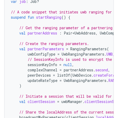
var
job
:
Job?
// A code snippet that initiates uwb ranging for a
suspend
fun
startRanging
()
{
// Get the ranging parameter of a partnering C
val
partnerAddress
:
Pair<UwbAddress
,
UwbCompl
// Create the ranging parameters.
val
partnerParameters
=
RangingParameters
(
uwbConfigType
=
UwbRangingParameters
.
UWB_C
// SessionKeyInfo is used to encrypt the r
sessionKeyInfo
=
null
,
complexChannel
=
partnerAddress
.
second
,
peerDevices
=
listOf
(
UwbDevice
.
createForAd
updateRateType
=
UwbRangingParameters
.
RANG
)
// Initiate a session that will be valid for a
val
clientSession
=
uwbManager
.
clientSessionSc
// Share the localAddress of the current sessi
broadcastMyParameters
(
clientSession
.
localAddre