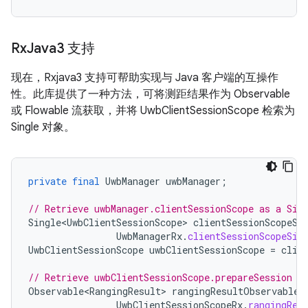
Rx
Java3 支持
现在，Rxjava3 支持可帮助实现与 Java 客户端的互操作
性。此库提供了一种方法，可将测距结果作为 Observable
或 Flowable 流获取，并将 UwbClientSessionScope 检索为
Single 对象。
private
final
UwbManager
uwbManager
;
// Retrieve uwbManager.clientSessionScope as a Sin
Single<UwbClientSessionScope>
clientSessionScopeSi
UwbManagerRx
.
clientSessionScopeSin
UwbClientSessionScope
uwbClientSessionScope
=
clie
// Retrieve uwbClientSessionScope.prepareSession F
Observable<RangingResult>
rangingResultObservable
UwbClientSessionScopeRx
.
rangingRes