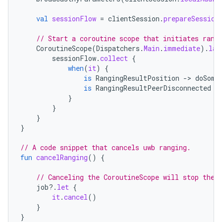
val
sessionFlow
=
clientSession
.
prepareSession
// Start a coroutine scope that initiates rang
CoroutineScope
(
Dispatchers
.
Main
.
immediate
).
lau
sessionFlow
.
collect
{
when
(
it
)
{
is
RangingResultPosition
-
>
doSome
is
RangingResultPeerDisconnected
-
}
}
}
}
// A code snippet that cancels uwb ranging.
fun
cancelRanging
()
{
// Canceling the CoroutineScope will stop the 
job
?.
let
{
it
.
cancel
()
}
}