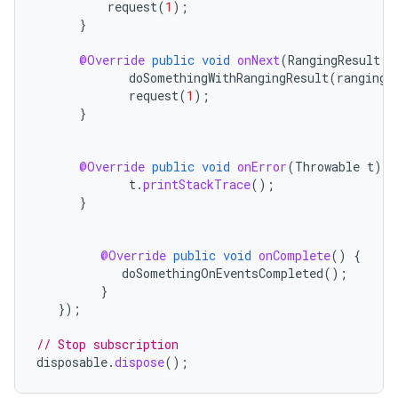
request
(
1
);
}
@Override
public
void
onNext
(
RangingResult
r
doSomethingWithRangingResult
(
rangingR
request
(
1
);
}
@Override
public
void
onError
(
Throwable
t
)
{
t
.
printStackTrace
();
}
@Override
public
void
onComplete
()
{
doSomethingOnEventsCompleted
();
}
});
// Stop subscription
disposable
.
dispose
();