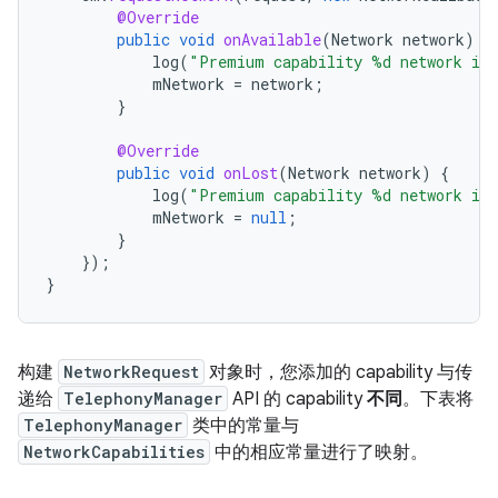
@Override
public
void
onAvailable
(
Network
network
)
{
log
(
"Premium capability %d network is 
mNetwork
=
network
;
}
@Override
public
void
onLost
(
Network
network
)
{
log
(
"Premium capability %d network is 
mNetwork
=
null
;
}
});
}
构建
NetworkRequest
对象时，您添加的 capability 与传
递给
TelephonyManager
API 的 capability
不同
。下表将
TelephonyManager
类中的常量与
NetworkCapabilities
中的相应常量进行了映射。