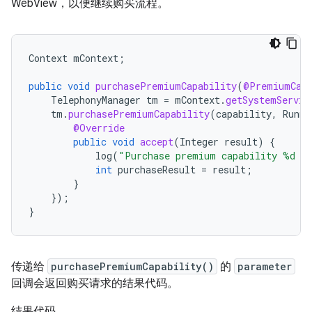
WebView，以便继续购买流程。
Context
mContext
;
public
void
purchasePremiumCapability
(
@PremiumCapa
TelephonyManager
tm
=
mContext
.
getSystemServic
tm
.
purchasePremiumCapability
(
capability
,
Runna
@Override
public
void
accept
(
Integer
result
)
{
log
(
"Purchase premium capability %d r
int
purchaseResult
=
result
;
}
});
}
传递给
purchasePremiumCapability()
的
parameter
回调会返回购买请求的结果代码。
结果代码