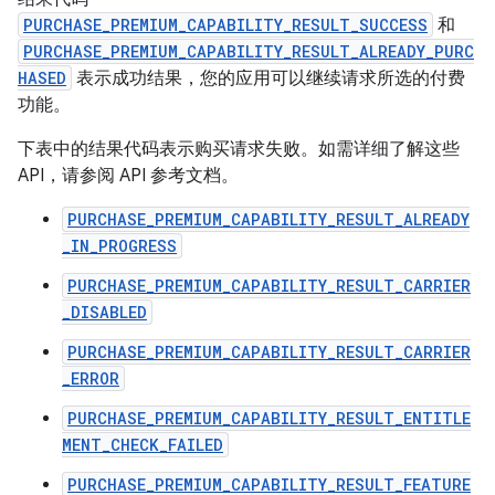
PURCHASE_PREMIUM_CAPABILITY_RESULT_SUCCESS
和
PURCHASE_PREMIUM_CAPABILITY_RESULT_ALREADY_PURC
HASED
表示成功结果，您的应用可以继续请求所选的付费
功能。
下表中的结果代码表示购买请求失败。如需详细了解这些
API，请参阅 API 参考文档。
PURCHASE_PREMIUM_CAPABILITY_RESULT_ALREADY
_IN_PROGRESS
PURCHASE_PREMIUM_CAPABILITY_RESULT_CARRIER
_DISABLED
PURCHASE_PREMIUM_CAPABILITY_RESULT_CARRIER
_ERROR
PURCHASE_PREMIUM_CAPABILITY_RESULT_ENTITLE
MENT_CHECK_FAILED
PURCHASE_PREMIUM_CAPABILITY_RESULT_FEATURE