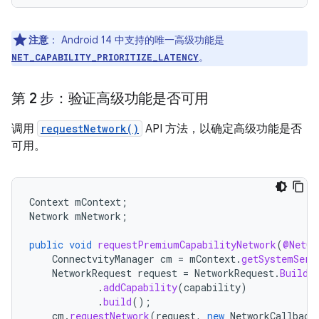
注意
：
Android 14 中支持的唯一高级功能是
。
NET_CAPABILITY_PRIORITIZE_LATENCY
第 2 步：验证高级功能是否可用
调用
requestNetwork()
API 方法，以确定高级功能是否
可用。
Context
mContext
;
Network
mNetwork
;
public
void
requestPremiumCapabilityNetwork
(
@NetCa
ConnectvityManager
cm
=
mContext
.
getSystemServ
NetworkRequest
request
=
NetworkRequest
.
Builde
.
addCapability
(
capability
)
.
build
();
cm
.
requestNetwork
(
request
,
new
NetworkCallback