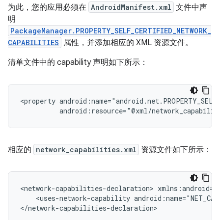
为此，您的应用必须在
AndroidManifest.xml
文件中声
明
PackageManager.PROPERTY_SELF_CERTIFIED_NETWORK_
CAPABILITIES
属性，并添加相应的 XML 资源文件。
清单文件中的 capability 声明如下所示：
<property
android:resource="@xml/network_capabilit
相应的
network_capabilities.xml
资源文件如下所示：
<network-capabilities-declaration>
<uses-network-capability
android:name="NET_CAP