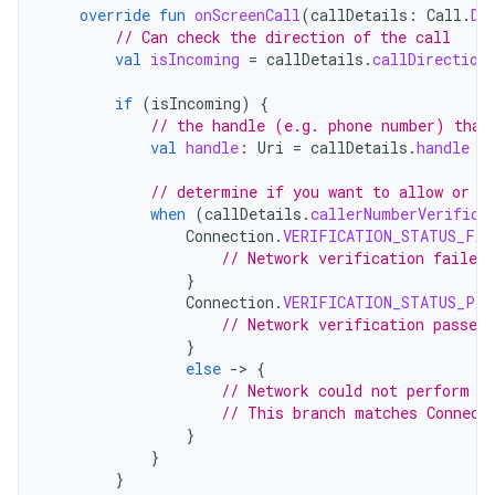
override
fun
onScreenCall
(
callDetails
:
Call
.
De
// Can check the direction of the call
val
isIncoming
=
callDetails
.
callDirection
if
(
isIncoming
)
{
// the handle (e.g. phone number) that
val
handle
:
Uri
=
callDetails
.
handle
// determine if you want to allow or r
when
(
callDetails
.
callerNumberVerifica
Connection
.
VERIFICATION_STATUS_FAI
// Network verification failed
}
Connection
.
VERIFICATION_STATUS_PAS
// Network verification passed,
}
else
-
>
{
// Network could not perform v
// This branch matches Connect
}
}
}