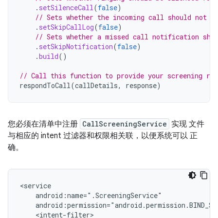
.
setSilenceCall
(
false
)
// Sets whether the incoming call should not b
.
setSkipCallLog
(
false
)
// Sets whether a missed call notification sho
.
setSkipNotification
(
false
)
.
build
()
// Call this function to provide your screening res
respondToCall
(
callDetails
,
response
)
您必须在清单中注册
CallScreeningService
实现 文件
与相应的 intent 过滤器和权限相关联，以便系统可以 正
确。