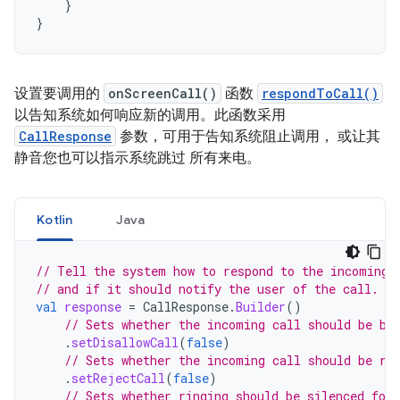
}
}
设置要调用的
onScreenCall()
函数
respondToCall()
以告知系统如何响应新的调用。此函数采用
CallResponse
参数，可用于告知系统阻止调用， 或让其
静音您也可以指示系统跳过 所有来电。
Kotlin
Java
// Tell the system how to respond to the incoming 
// and if it should notify the user of the call.
val
response
=
CallResponse
.
Builder
()
// Sets whether the incoming call should be bl
.
setDisallowCall
(
false
)
// Sets whether the incoming call should be re
.
setRejectCall
(
false
)
// Sets whether ringing should be silenced for