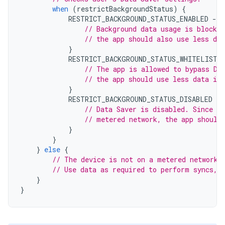
when
(
restrictBackgroundStatus
)
{
RESTRICT_BACKGROUND_STATUS_ENABLED
-
>
// Background data usage is blocked
// the app should also use less dat
}
RESTRICT_BACKGROUND_STATUS_WHITELISTE
// The app is allowed to bypass Da
// the app should use less data in 
}
RESTRICT_BACKGROUND_STATUS_DISABLED
-
>
// Data Saver is disabled. Since th
// metered network, the app should
}
}
}
else
{
// The device is not on a metered network.
// Use data as required to perform syncs, 
}
}