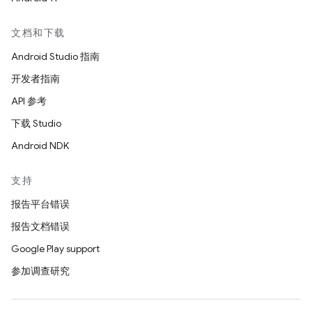
文档和下载
Android Studio 指南
开发者指南
API 参考
下载 Studio
Android NDK
支持
报告平台错误
报告文档错误
Google Play support
参加调查研究