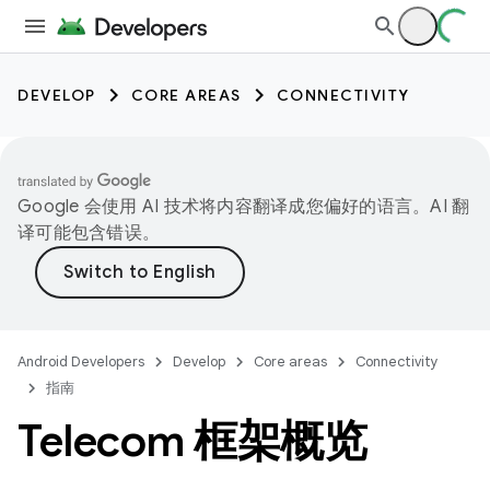
DEVELOP
CORE AREAS
CONNECTIVITY
Google 会使用 AI 技术将内容翻译成您偏好的语言。AI 翻
译可能包含错误。
Android Developers
Develop
Core areas
Connectivity
指南
Telecom 框架概览