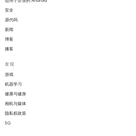
适用于企业的 Android
安全
源代码
新闻
博客
播客
发现
游戏
机器学习
健康与健身
相机与媒体
隐私权政策
5G