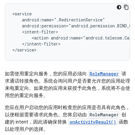
<action
</intent-filter>

如需使用重定向服务，您的应用必须向
RoleManager
请
求通话转接角色。系统会询问用户是否要允许您的应用处理
来电重定向。如果您的应用未获授予此角色，系统将不会使
用您的重定向服务。
您应在用户启动您的应用时检查您的应用是否具有此角色，
以便根据需要请求此角色。您将启动由
RoleManager
创
建的 intent，因此请确保替换
onActivityResult()
函数
以处理用户的选择。