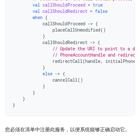
val
callShouldProceed
=
true
val
callShouldRedirect
=
false
when
{
callShouldProceed
-
>
{
placeCallUnmodified
()
}
callShouldRedirect
-
>
{
// Update the URI to point to a di
// PhoneAccountHandle and redirect
redirectCall
(
handle
,
initialPhoneA
}
else
-
>
{
cancelCall
()
}
}
}
}
您必须在清单中注册此服务，以便系统能够正确启动它。