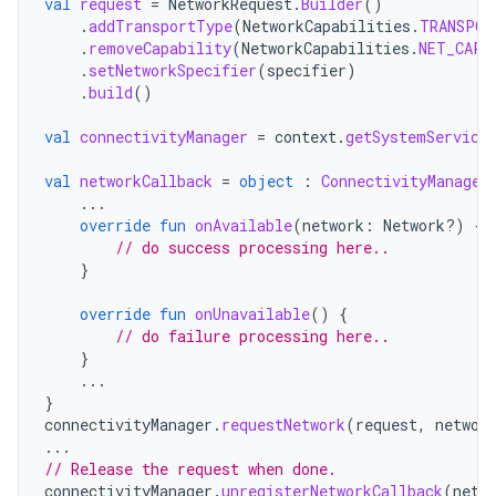
val
request
=
NetworkRequest
.
Builder
()
.
addTransportType
(
NetworkCapabilities
.
TRANSPOR
.
removeCapability
(
NetworkCapabilities
.
NET_CAPA
.
setNetworkSpecifier
(
specifier
)
.
build
()
val
connectivityManager
=
context
.
getSystemService
val
networkCallback
=
object
:
ConnectivityManager
...
override
fun
onAvailable
(
network
:
Network?)
{
// do success processing here..
}
override
fun
onUnavailable
()
{
// do failure processing here..
}
...
}
connectivityManager
.
requestNetwork
(
request
,
networ
...
// Release the request when done.
connectivityManager
.
unregisterNetworkCallback
(
netw