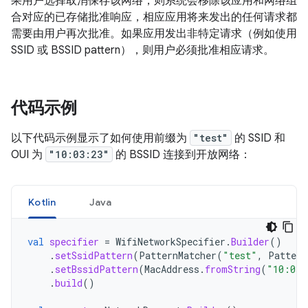
果用户选择取消保存该网络，则系统会移除该应用和网络组
合对应的已存储批准响应，相应应用将来发出的任何请求都
需要由用户再次批准。如果应用发出非特定请求（例如使用
SSID 或 BSSID pattern），则用户必须批准相应请求。
代码示例
以下代码示例显示了如何使用前缀为
"test"
的 SSID 和
OUI 为
"10:03:23"
的 BSSID 连接到开放网络：
Kotlin
Java
val
specifier
=
WifiNetworkSpecifier
.
Builder
()
.
setSsidPattern
(
PatternMatcher
(
"test"
,
Pattern
.
setBssidPattern
(
MacAddress
.
fromString
(
"10:03:
.
build
()