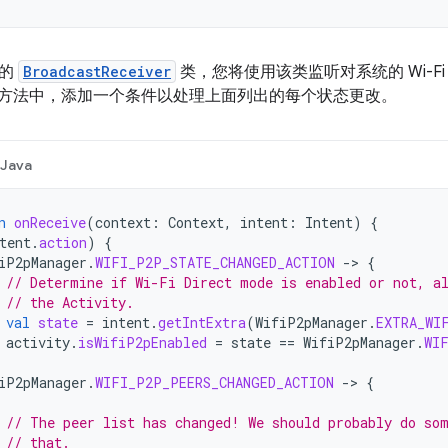
新的
BroadcastReceiver
类，您将使用该类监听对系统的 Wi-F
方法中，添加一个条件以处理上面列出的每个状态更改。
Java
n
onReceive
(
context
:
Context
,
intent
:
Intent
)
{
tent
.
action
)
{
iP2pManager
.
WIFI_P2P_STATE_CHANGED_ACTION
-
>
{
// Determine if Wi-Fi Direct mode is enabled or not, a
// the Activity.
val
state
=
intent
.
getIntExtra
(
WifiP2pManager
.
EXTRA_WI
activity
.
isWifiP2pEnabled
=
state
==
WifiP2pManager
.
WI
iP2pManager
.
WIFI_P2P_PEERS_CHANGED_ACTION
-
>
{
// The peer list has changed! We should probably do so
// that.