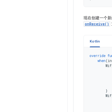
现在创建一个
onReceive()
Kotlin
override
fu
when
(
in
Wif
}
Wif