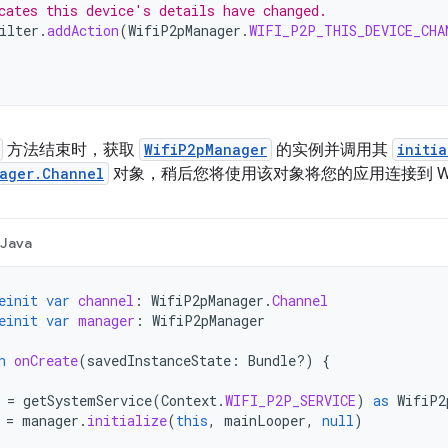
cates this device's details have changed.
ilter
.
addAction
(
WifiP2pManager
.
WIFI_P2P_THIS_DEVICE_CHA
方法结束时，获取
WifiP2pManager
的实例并调用其
initia
ager.Channel
对象，稍后您将使用该对象将您的应用连接到 W
Java
einit
var
channel
:
WifiP2pManager
.
Channel
einit
var
manager
:
WifiP2pManager
n
onCreate
(
savedInstanceState
:
Bundle?)
{
=
getSystemService
(
Context
.
WIFI_P2P_SERVICE
)
as
WifiP2
=
manager
.
initialize
(
this
,
mainLooper
,
null
)