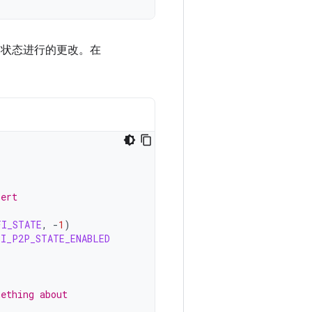
i 状态进行的更改。在
lert
FI_STATE
,
-
1
)
FI_P2P_STATE_ENABLED
mething about