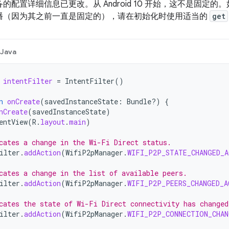
的配置详细信息已更改。从 Android 10 开始，这不是固定
播（因为其之前一直是固定的），请在初始化时使用适当的
get
Java
intentFilter
=
IntentFilter
()
n
onCreate
(
savedInstanceState
:
Bundle?)
{
nCreate
(
savedInstanceState
)
entView
(
R
.
layout
.
main
)
cates a change in the Wi-Fi Direct status.
ilter
.
addAction
(
WifiP2pManager
.
WIFI_P2P_STATE_CHANGED_A
cates a change in the list of available peers.
ilter
.
addAction
(
WifiP2pManager
.
WIFI_P2P_PEERS_CHANGED_A
cates the state of Wi-Fi Direct connectivity has changed
ilter
.
addAction
(
WifiP2pManager
.
WIFI_P2P_CONNECTION_CHAN