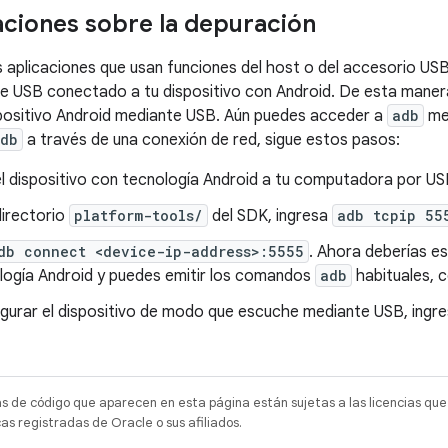
ciones sobre la depuración
aplicaciones que usan funciones del host o del accesorio USB
e USB conectado a tu dispositivo con Android. De esta maner
positivo Android mediante USB. Aún puedes acceder a
adb
med
db
a través de una conexión de red, sigue estos pasos:
l dispositivo con tecnología Android a tu computadora por US
directorio
platform-tools/
del SDK, ingresa
adb tcpip 55
db connect <device-ip-address>:5555
. Ahora deberías es
logía Android y puedes emitir los comandos
adb
habituales,
igurar el dispositivo de modo que escuche mediante USB, ingr
as de código que aparecen en esta página están sujetas a las licencias que
s registradas de Oracle o sus afiliados.