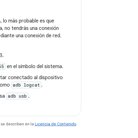
, lo más probable es que
a, no tendrás una conexión
iante una conexión de red.
B.
55
en el símbolo del sistema.
tar conectado al dispositivo
 como
adb logcat
.
esa
adb usb
.
 se describen en la
Licencia de Contenido
.