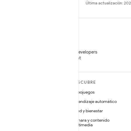
Última actualización: 2
WeChat
Sigue a Android Developers
en WeChat
MÁS ANDROID
DESCUBRE
Android
Videojuegos
Android para empresas
Aprendizaje automático
Seguridad
Salud y bienestar
Código abierto
Cámara y contenido
multimedia
Noticias