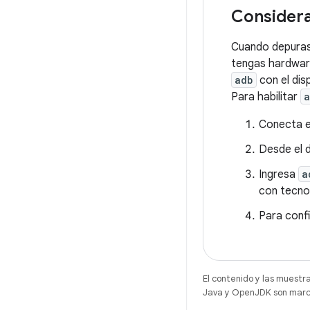
Considera
Cuando depuras 
tengas hardwar
adb
con el dis
Para habilitar
a
Conecta e
Desde el 
Ingresa
a
con tecno
Para conf
El contenido y las muestr
Java y OpenJDK son marca