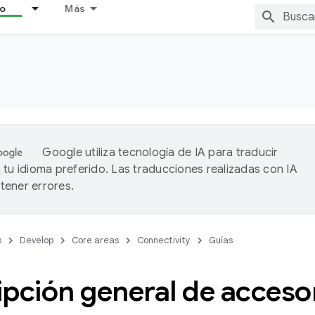
lo
Más
Google utiliza tecnología de IA para traducir
 tu idioma preferido. Las traducciones realizadas con IA
ener errores.
s
Develop
Core areas
Connectivity
Guías
pción general de accesor