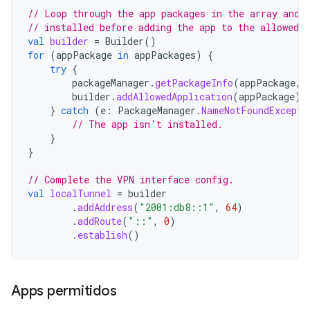
// Loop through the app packages in the array and 
// installed before adding the app to the allowed l
val
builder
=
Builder
()
for
(
appPackage
in
appPackages
)
{
try
{
packageManager
.
getPackageInfo
(
appPackage
,
builder
.
addAllowedApplication
(
appPackage
)
}
catch
(
e
:
PackageManager
.
NameNotFoundExcepti
// The app isn't installed.
}
}
// Complete the VPN interface config.
val
localTunnel
=
builder
.
addAddress
(
"2001:db8::1"
,
64
)
.
addRoute
(
"::"
,
0
)
.
establish
()
Apps permitidos