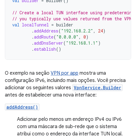
val
builder
=
Builder
()
// Create a local TUN interface using predetermine
// you typically use values returned from the VPN 
val
localTunnel
=
builder
.
addAddress
(
"192.168.2.2"
,
24
)
.
addRoute
(
"0.0.0.0"
,
0
)
.
addDnsServer
(
"192.168.1.1"
)
.
establish
()
O exemplo na seção
VPN por app
mostra uma
configuração IPv6, incluindo mais opções. Você precisa
adicionar os seguintes valores
VpnService.Builder
antes de estabelecer uma nova interface:
addAddress()
Adicionar pelo menos um endereço IPv4 ou IPv6
com uma máscara de sub-rede que o sistema
atribui como o endereço da interface TUN local.