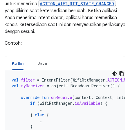
untuk menerima
ACTION_WIFI_RTT_STATE_CHANGED
,
yang dikirim saat ketersediaan berubah. Ketika aplikasi
Anda menerima intent siaran, aplikasi harus memeriksa
kondisi ketersediaan saat ini dan menyesuaikan perilakunya
dengan sesuai.
Contoh:
Kotlin
Java
val
filter
=
IntentFilter
(
WifiRttManager
.
ACTION_WI
val
myReceiver
=
object
:
BroadcastReceiver
()
{
override
fun
onReceive
(
context
:
Context
,
inten
if
(
wifiRttManager
.
isAvailable
)
{
…
}
else
{
…
}