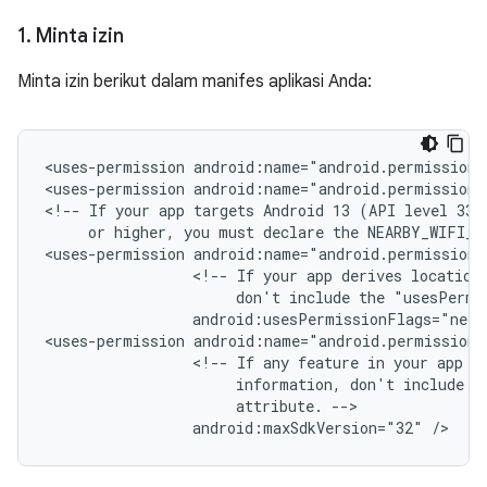
1
.
Minta izin
Minta izin berikut dalam manifes aplikasi Anda:
<uses-permission
android:name="android.permission.
<uses-permission
android:name="android.permission.
<!--
If
your
app
targets
Android 13
(API
or
higher,
you
must
declare
the
NEARBY_WIFI_D
<uses-permission
<!--
If
your
app
derives
location
don't
include
the
"usesPermi
android:usesPermissionFlags="neve
<uses-permission
<!--
If
any
feature
in
your
app
r
information,
don't
include
t
attribute.
android:maxSdkVersion="32"