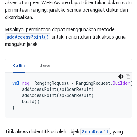
akses atau peer Wi-Fi Aware dapat ditentukan dalam satu
permintaan ranging; jarak ke semua perangkat diukur dan
dikembalikan.
Misalnya, permintaan dapat menggunakan metode
addAccessPoint()
untuk menentukan titik akses guna
mengukur jarak:
Kotlin
Java
val
req
:
RangingRequest
=
RangingRequest
.
Builder
()
addAccessPoint
(
ap1ScanResult
)
addAccessPoint
(
ap2ScanResult
)
build
()
}
Titik akses diidentifikasi oleh objek
ScanResult
, yang