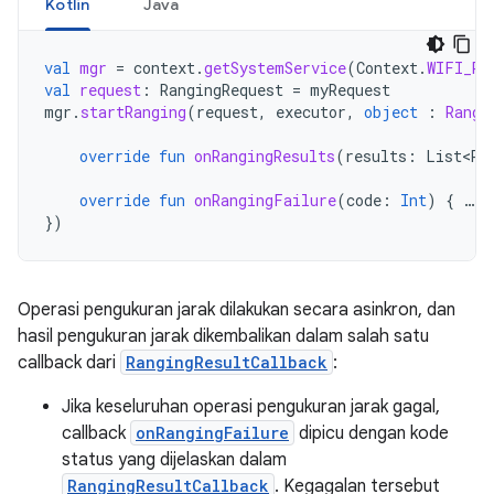
Kotlin
Java
val
mgr
=
context
.
getSystemService
(
Context
.
WIFI_RT
val
request
:
RangingRequest
=
myRequest
mgr
.
startRanging
(
request
,
executor
,
object
:
Rangi
override
fun
onRangingResults
(
results
:
List<Ra
override
fun
onRangingFailure
(
code
:
Int
)
{
…
}
})
Operasi pengukuran jarak dilakukan secara asinkron, dan
hasil pengukuran jarak dikembalikan dalam salah satu
callback dari
RangingResultCallback
:
Jika keseluruhan operasi pengukuran jarak gagal,
callback
onRangingFailure
dipicu dengan kode
status yang dijelaskan dalam
RangingResultCallback
. Kegagalan tersebut