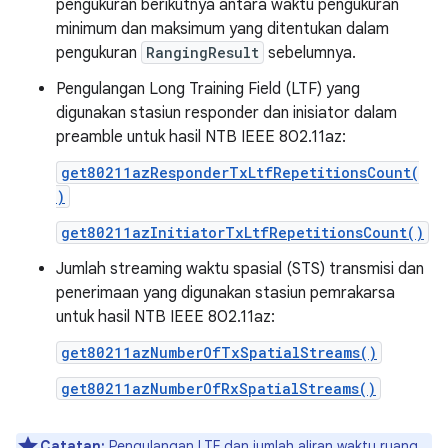
pengukuran berikutnya antara waktu pengukuran
minimum dan maksimum yang ditentukan dalam
pengukuran
RangingResult
sebelumnya.
Pengulangan Long Training Field (LTF) yang
digunakan stasiun responder dan inisiator dalam
preamble untuk hasil NTB IEEE 802.11az:
get80211azResponderTxLtfRepetitionsCount(
)
get80211azInitiatorTxLtfRepetitionsCount()
Jumlah streaming waktu spasial (STS) transmisi dan
penerimaan yang digunakan stasiun pemrakarsa
untuk hasil NTB IEEE 802.11az:
get80211azNumberOfTxSpatialStreams()
get80211azNumberOfRxSpatialStreams()
Catatan:
Pengulangan LTF dan jumlah aliran waktu ruang