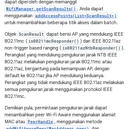
dapat diperoleh dengan memanggil
WifiManager.getScanResults()
. Anda dapat
menggunakan
addAccessPoints(List<ScanResult>)
untuk menambahkan beberapa titik akses dalam batch.
Objek
ScanResult
dapat berisi AP yang mendukung IEEE
802.11mc (
is80211mcResponder()
) dan IEEE 802.11az
non-trigger based ranging (
is80211azNtbResponder()
).
Perangkat yang mendukung pengukuran jarak NTB IEEE
802.11az melakukan pengukuran jarak 802.11mc atau
802.11az, bergantung pada kemampuan AP, dengan
default ke 802.11az jika AP mendukung keduanya.
Perangkat yang tidak mendukung IEEE 802.11az melakukan
semua pengukuran jarak menggunakan protokol IEEE
802.11mc.
Demikian pula, permintaan pengukuran jarak dapat
menambahkan peer Wi-Fi Aware menggunakan alamat
MAC atau
PeerHandle
, menggunakan metode
addWifiAwarePeer(MacAddress peer)
dan