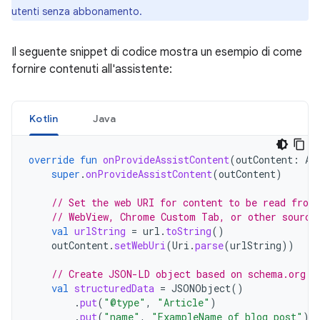
utenti senza abbonamento.
Il seguente snippet di codice mostra un esempio di come
fornire contenuti all'assistente:
Kotlin
Java
override
fun
onProvideAssistContent
(
outContent
:
As
super
.
onProvideAssistContent
(
outContent
)
// Set the web URI for content to be read from
// WebView, Chrome Custom Tab, or other source
val
urlString
=
url
.
toString
()
outContent
.
setWebUri
(
Uri
.
parse
(
urlString
))
// Create JSON-LD object based on schema.org s
val
structuredData
=
JSONObject
()
.
put
(
"@type"
,
"Article"
)
.
put
(
"name"
,
"ExampleName of blog post"
)