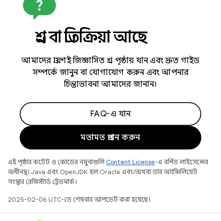
প্রশ্ন বা প্রতিক্রিয়া আছে
আমাদের প্রায়শই জিজ্ঞাসিত প্রশ্ন পৃষ্ঠায় যান এবং দ্রুত গাইড
সম্পর্কে জানুন বা যোগাযোগ করুন এবং আপনার
চিন্তাভাবনা আমাদের জানান।
FAQ-এ যান
মতামত প্রদান করুন
এই পৃষ্ঠার কন্টেন্ট ও কোডের নমুনাগুলি
Content License
-এ বর্ণিত লাইসেন্সের
অধীনস্থ। Java এবং OpenJDK হল Oracle এবং/অথবা তার অ্যাফিলিয়েট
সংস্থার রেজিস্টার্ড ট্রেডমার্ক।
2025-02-06 UTC-তে শেষবার আপডেট করা হয়েছে।