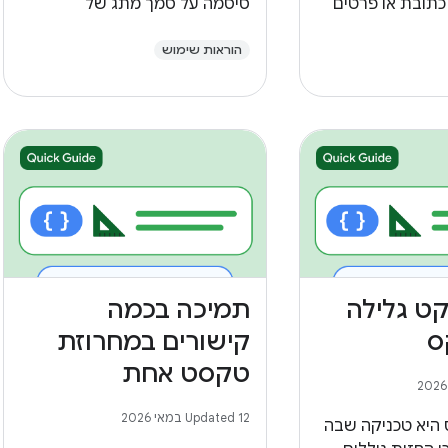
 כתובת או פרטים
סיסמה על סמך מתג של
קשר. האימות הזה
משתמש.
ר השגיאות וחוסך
הוראות שימוש
.
קט גלילה
תמיכה בכמה
ס
קישורים במחרוזת
טקסט אחת
Updated 12 במאי 2026
 היא טכניקה שבה