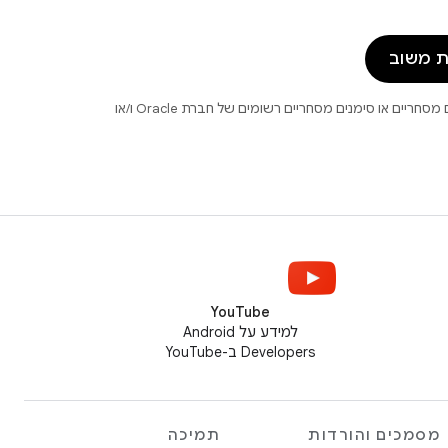
 משוב
.‏ Java ו-OpenJDK הם סימנים מסחריים או סימנים מסחריים רשומים של חברת Oracle ו/או
YouTube
למידע על Android
Developers ב-YouTube
מסמכים והורדות
תמיכה