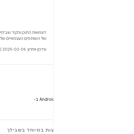
דוגמאות התוכן והקוד שבדף 
של השותפים העצמאיים שלה
עדכון אחרון: 2025-02-06 (שעון UTC).
WeChat
מעקב אחרי מפתחי Android ב-
WeChat
מידע נוסף על ANDROID
הצעות במיוחד בשבילך