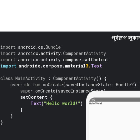
পূর্বরূপ লুকা
import
 android
.
os
.
Bundle
import
 androidx
.
activity
.
ComponentActivity
import
 androidx
.
activity
.
compose
.
setContent
import
 androidx
.
compose
.
material
3.
Text
class
MainActivity
:
ComponentActivity
()
{
override
fun
 onCreate
(
savedInstanceState
:
Bundle
?)
super
.
onCreate
(
savedInstanceState
)
setContent 
{
Text
(
"Hello world!"
)
}
}
}