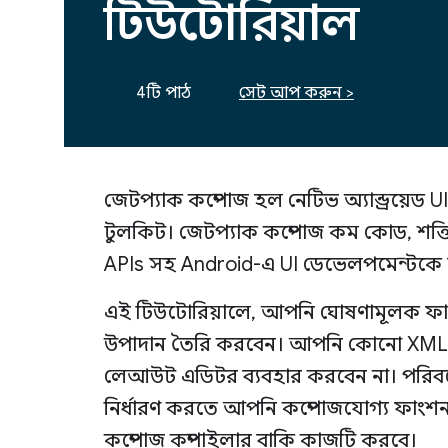
টিউটোরিয়াল
4টি পাঠ
সেট আপ করুন >
জেটপ্যাক কম্পোজ হল নেটিভ অ্যান্ড্রয়েড
টুলকিট। জেটপ্যাক কম্পোজ কম কোড, শক্তিশ
APIs সহ Android-এ UI ডেভেলপমেন্টকে স
এই টিউটোরিয়ালে, আপনি ঘোষণামূলক ফা
উপাদান তৈরি করবেন। আপনি কোনো XML ল
লেআউট এডিটর ব্যবহার করবেন না। পরিবর্
নির্ধারণ করতে আপনি কম্পোজযোগ্য ফাং
কম্পোজ কম্পাইলার বাকি কাজটি করবে।