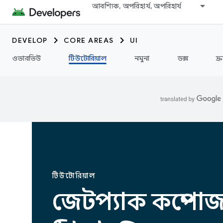
আবশ্যিক, অপরিহার্য, অপরিহার্য
DEVELOP
CORE AREAS
UI
ওভারভিউ
টিউটোরিয়াল
নমুনা
ডক্স
দ্
টিউটোরিয়াল
জেটপ্যাক কম্পো