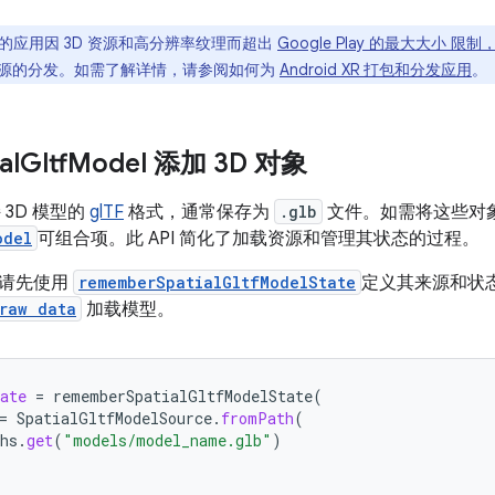
的应用因 3D 资源和高分辨率纹理而超出
Google Play 的最大大小 
源的分发。如需了解详情，请参阅如何为
Android XR 打包和分发应用
。
al
Gltf
Model 添加 3D 对象
支持 3D 模型的
glTF
格式，通常保存为
.glb
文件。如需将这些对
odel
可组合项。此 API 简化了加载资源和管理其状态的过程。
，请先使用
rememberSpatialGltfModelState
定义其来源和状
raw data
加载模型。
ate
=
rememberSpatialGltfModelState
(
=
SpatialGltfModelSource
.
fromPath
(
hs
.
get
(
"models/model_name.glb"
)