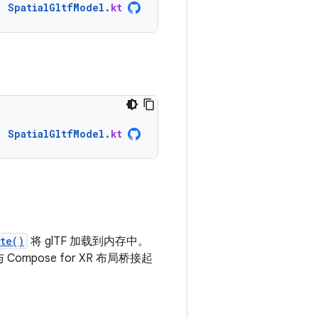
SpatialGltfModel
.
kt
SpatialGltfModel
.
kt
te()
将 glTF 加载到内存中。
 Compose for XR 布局桥接起