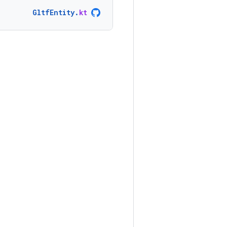
GltfEntity
.
kt