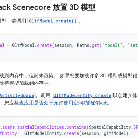
ack Scenecore 放置 3D 模型
F 模型，请调用
GltfModel.create()
。
el
=
GltfModel
.
create
(
session
,
Paths
.
get
(
"models"
,
"sat
载到内存中，但尚未渲染。 如果您要加载许多 3D 模型或模型
等待模型加载到内存中。
ActivitySpace
。调用
GltfModelEntity.create
以创建实体
，您应
检查应用是否处于允许使用空间功能的状态
。
.
scene
.
spatialCapabilities
.
contains
(
SpatialCapability
.
S
fEntity
=
GltfModelEntity
.
create
(
session
,
gltfModel
)