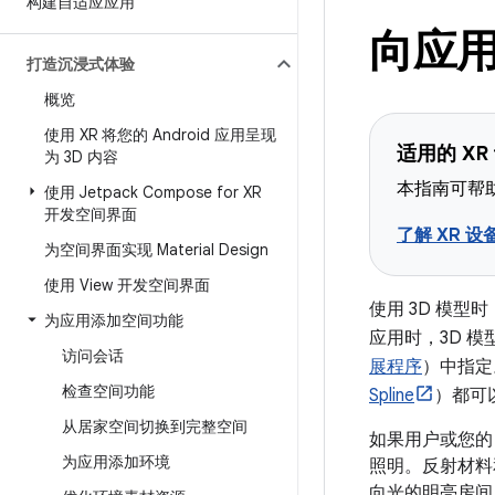
构建自适应应用
向应用
打造沉浸式体验
概览
使用 XR 将您的 Android 应用呈现
适用的 XR
为 3D 内容
本指南可帮助
使用 Jetpack Compose for XR
开发空间界面
了解 XR 设
为空间界面实现 Material Design
使用 View 开发空间界面
使用 3D 模型时，
为应用添加空间功能
应用时，3D 
访问会话
展程序
）中指定
检查空间功能
Spline
）都可以
从居家空间切换到完整空间
如果用户或您的
为应用添加环境
照明。反射材料
向光的明亮房间