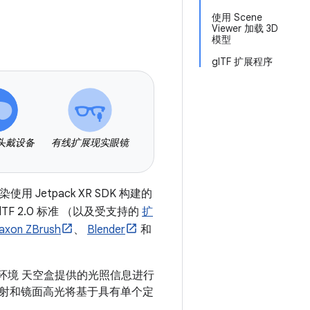
使用 Scene
Viewer 加载 3D
模型
glTF 扩展程序
头戴设备
有线扩展现实眼镜
染使用 Jetpack XR SDK 构建的
F 2.0 标准 （以及受支持的
扩
axon ZBrush
、
Blender
和
用环境 天空盒提供的光照信息进行
射和镜面高光将基于具有单个定