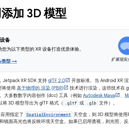
添加 3D 模型
 设备
您为以下类型的 XR 设备打造优质体验。
扩展现实
备类型 →
Jetpack XR SDK 支持
glTF 2.0
开放标准。当 Android XR 渲
模型将使用
基于物理的 渲染 (PBR)
技术进行渲染，这些技术在 glT
。大多数数字内容创作 (dcc) 工具（例如
Autodesk Maya
、
M
将 3D 模型导出为 glTF 格式（
.gltf
或
.glb
文件）。
 应用指定了
SpatialEnvironment
天空盒，则 3D 模型将使
和镜面高光也将反映环境天空盒。如果已启用透视，则光照、反
。